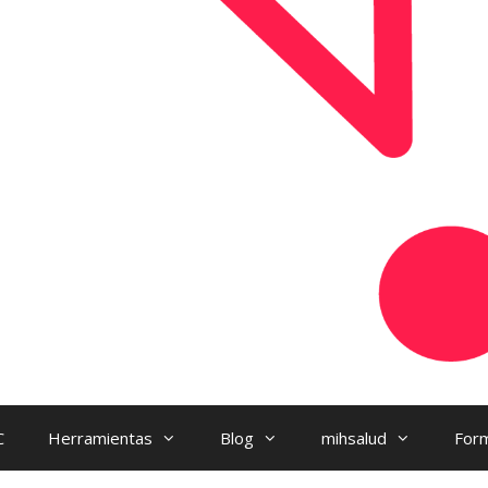
C
Herramientas
Blog
mihsalud
Form