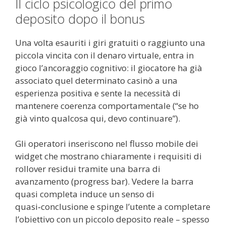
Il ciclo psicologico del primo
deposito dopo il bonus
Una volta esauriti i giri gratuiti o raggiunto una
piccola vincita con il denaro virtuale, entra in
gioco l’ancoraggio cognitivo: il giocatore ha già
associato quel determinato casinò a una
esperienza positiva e sente la necessità di
mantenere coerenza comportamentale (“se ho
già vinto qualcosa qui, devo continuare”).
Gli operatori inseriscono nel flusso mobile dei
widget che mostrano chiaramente i requisiti di
rollover residui tramite una barra di
avanzamento (progress bar). Vedere la barra
quasi completa induce un senso di
quasi‑conclusione e spinge l’utente a completare
l’obiettivo con un piccolo deposito reale – spesso