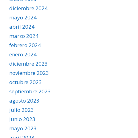
diciembre 2024
mayo 2024
abril 2024
marzo 2024
febrero 2024
enero 2024
diciembre 2023
noviembre 2023
octubre 2023
septiembre 2023
agosto 2023
julio 2023
junio 2023
mayo 2023
abril 2023