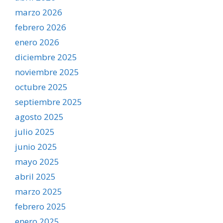
marzo 2026
febrero 2026
enero 2026
diciembre 2025
noviembre 2025
octubre 2025
septiembre 2025
agosto 2025
julio 2025
junio 2025
mayo 2025
abril 2025
marzo 2025
febrero 2025
enero 2025