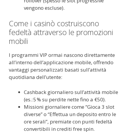
rollover (spesso le slot progressive
vengono escluse).
Come i casinò costruiscono
fedeltà attraverso le promozioni
mobili
I programmi VIP ormai nascono direttamente
all’interno dell’applicazione mobile, offrendo
vantaggi personalizzati basati sull’attività
quotidiana dell’utente:
Cashback giornaliero sull’attività mobile
(es.: 5 % su perdite nette fino a €50).
Missioni giornaliere come “Gioca 3 slot
diverse” o “Effettua un deposito entro le
ore serali”, premiate con punti fedeltà
convertibili in crediti free spin.