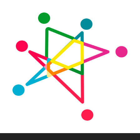
Saltar
al
contenido