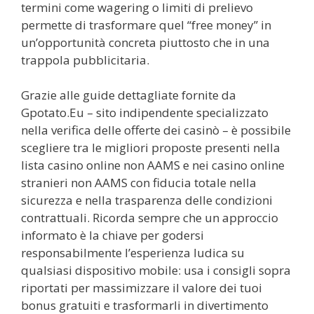
termini come wagering o limiti di prelievo
permette di trasformare quel “free money” in
un’opportunità concreta piuttosto che in una
trappola pubblicitaria.
Grazie alle guide dettagliate fornite da
Gpotato.Eu – sito indipendente specializzato
nella verifica delle offerte dei casinò – è possibile
scegliere tra le migliori proposte presenti nella
lista casino online non AAMS e nei casino online
stranieri non AAMS con fiducia totale nella
sicurezza e nella trasparenza delle condizioni
contrattuali. Ricorda sempre che un approccio
informato è la chiave per godersi
responsabilmente l’esperienza ludica su
qualsiasi dispositivo mobile: usa i consigli sopra
riportati per massimizzare il valore dei tuoi
bonus gratuiti e trasformarli in divertimento