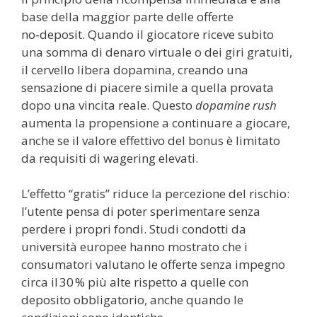
base della maggior parte delle offerte
no‑deposit. Quando il giocatore riceve subito
una somma di denaro virtuale o dei giri gratuiti,
il cervello libera dopamina, creando una
sensazione di piacere simile a quella provata
dopo una vincita reale. Questo
dopamine rush
aumenta la propensione a continuare a giocare,
anche se il valore effettivo del bonus è limitato
da requisiti di wagering elevati.
L’effetto “gratis” riduce la percezione del rischio:
l’utente pensa di poter sperimentare senza
perdere i propri fondi. Studi condotti da
università europee hanno mostrato che i
consumatori valutano le offerte senza impegno
circa il 30 % più alte rispetto a quelle con
deposito obbligatorio, anche quando le