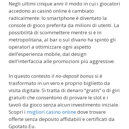
Negli ultimi cinque anni il modo in cui i giocatori
accedono ai casinò online è cambiato
radicalmente: lo smartphone è diventato la
console di gioco preferita da milioni di utenti. La
possibilità di scommettere mentre si è in
metropolitana, al bar o sul divano ha spinto gli
operatori a ottimizzare ogni aspetto
dell’esperienza mobile, dal design
dell’interfaccia alle promozioni più aggressive.
In questo contesto il
no‑deposit bonus
si è
trasformato in un vero e proprio biglietto da
visita digitale. Si tratta di denaro “gratis” o di giri
gratuiti che consentono di provare le slot e i
tavoli da gioco senza alcun investimento iniziale.
Scopri i
migliori casino online
dove trovare
offerte senza deposito affidabili e certificati da
Gpotato.Eu.