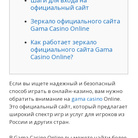
Шаги для входа на
официальный сайт
Зеркало официального сайта
Gama Casino Online
Как работает зеркало
официального сайта Gama
Casino Online?
Если вы ищете надежный и безопасный
способ играть в онлайн-казино, вам нужно
обратить внимание на
gama casino
Online.
Это официальный сайт, который предлагает
широкий спектр игр и услуг для игроков из
России и других стран.
В Gama Casino Online вы можете найти более