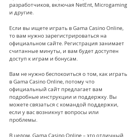
разработчиков, включая NetEnt, Microgaming
и другие.
Если вы ищете играть в Gama Casino Online,
то вам нужно зарегистрироваться на
официальном сайте. Регистрация занимает
считанные минуты, и вам будет доступен
доступ к играм и бонусам.
Вам не нужно беспокоиться о том, как играть
в Gama Casino Online, потому что
официальный сайт предлагает вам
подробные инструкции и поддержку. Вы
можете связаться с командой поддержки,
если у вас возникнут вопросы или
проблемы.
В целом, Gama Casino Online – это отличный