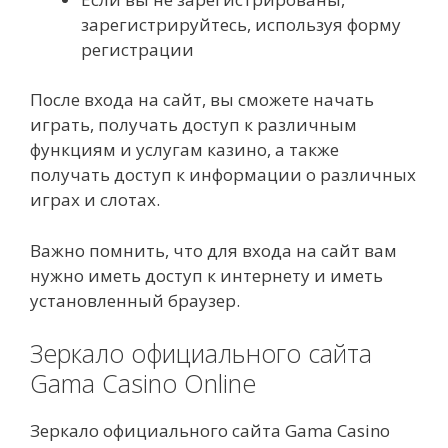
зарегистрируйтесь, используя форму
регистрации
После входа на сайт, вы сможете начать
играть, получать доступ к различным
функциям и услугам казино, а также
получать доступ к информации о различных
играх и слотах.
Важно помнить, что для входа на сайт вам
нужно иметь доступ к интернету и иметь
установленный браузер.
Зеркало официального сайта
Gama Casino Online
Зеркало официального сайта Gama Casino