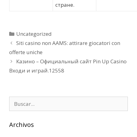
стране.
Categorías
Uncategorized
Siti casino non AAMS: attirare giocatori con
offerte uniche
Казино – Официальный сайт Pin Up Casino
Входи и играй.12558
Buscar:
Archivos