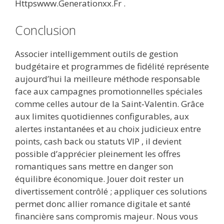
Httpswww.Generationxx.Fr .
Conclusion
Associer intelligemment outils de gestion
budgétaire et programmes de fidélité représente
aujourd’hui la meilleure méthode responsable
face aux campagnes promotionnelles spéciales
comme celles autour de la Saint‑Valentin. Grâce
aux limites quotidiennes configurables, aux
alertes instantanées et au choix judicieux entre
points, cash back ou statuts VIP , il devient
possible d’apprécier pleinement les offres
romantiques sans mettre en danger son
équilibre économique. Jouer doit rester un
divertissement contrôlé ; appliquer ces solutions
permet donc allier romance digitale et santé
financière sans compromis majeur. Nous vous