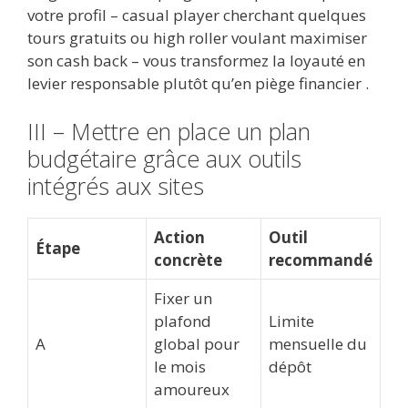
votre profil – casual player cherchant quelques
tours gratuits ou high roller voulant maximiser
son cash back – vous transformez la loyauté en
levier responsable plutôt qu’en piège financier .
III – Mettre en place un plan
budgétaire grâce aux outils
intégrés aux sites
Action
Outil
Étape
concrète
recommandé
Fixer un
plafond
Limite
A
global pour
mensuelle du
le mois
dépôt
amoureux