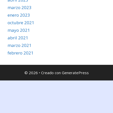
marzo 2023
enero 2023
octubre 2021
mayo 2021
abril 2021
marzo 2021
febrero 2021
© 2026
• Creado con
GeneratePress