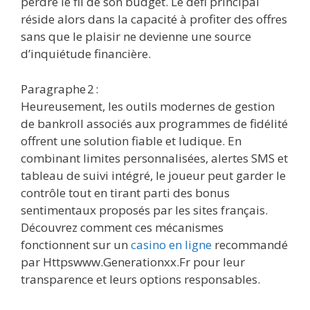
perdre le fil de son budget. Le défi principal
réside alors dans la capacité à profiter des offres
sans que le plaisir ne devienne une source
d’inquiétude financière.
Paragraphe 2 :
Heureusement, les outils modernes de gestion
de bankroll associés aux programmes de fidélité
offrent une solution fiable et ludique. En
combinant limites personnalisées, alertes SMS et
tableau de suivi intégré, le joueur peut garder le
contrôle tout en tirant parti des bonus
sentimentaux proposés par les sites français.
Découvrez comment ces mécanismes
fonctionnent sur un
casino en ligne
recommandé
par Httpswww.Generationxx.Fr pour leur
transparence et leurs options responsables.