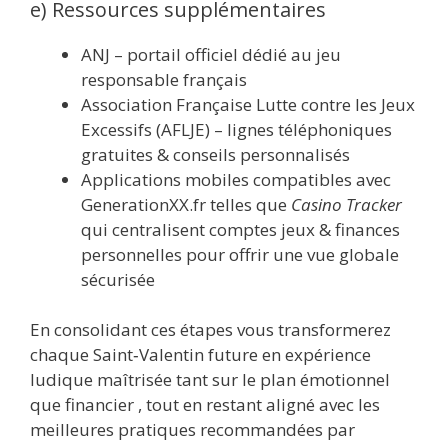
e) Ressources supplémentaires
ANJ – portail officiel dédié au jeu
responsable français
Association Française Lutte contre les Jeux
Excessifs (AFLJE) – lignes téléphoniques
gratuites & conseils personnalisés
Applications mobiles compatibles avec
GenerationXX.fr telles que
Casino Tracker
qui centralisent comptes jeux & finances
personnelles pour offrir une vue globale
sécurisée
En consolidant ces étapes vous transformerez
chaque Saint‑Valentin future en expérience
ludique maîtrisée tant sur le plan émotionnel
que financier , tout en restant aligné avec les
meilleures pratiques recommandées par