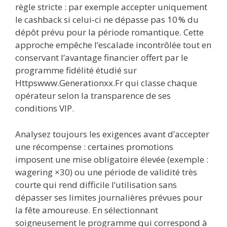
règle stricte : par exemple accepter uniquement
le cashback si celui‑ci ne dépasse pas 10 % du
dépôt prévu pour la période romantique. Cette
approche empêche l’escalade incontrôlée tout en
conservant l’avantage financier offert par le
programme fidélité étudié sur
Httpswww.Generationxx.Fr qui classe chaque
opérateur selon la transparence de ses
conditions VIP.
Analysez toujours les exigences avant d’accepter
une récompense : certaines promotions
imposent une mise obligatoire élevée (exemple :
wagering ×30) ou une période de validité très
courte qui rend difficile l’utilisation sans
dépasser ses limites journalières prévues pour
la fête amoureuse. En sélectionnant
soigneusement le programme qui correspond à