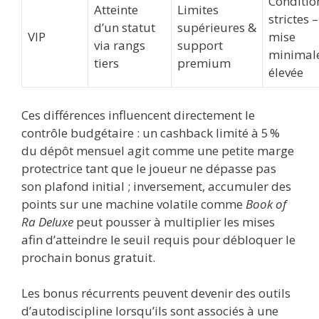
Conditio
Atteinte
Limites
strictes –
d’un statut
supérieures &
VIP
mise
via rangs
support
minimal
tiers
premium
élevée
Ces différences influencent directement le
contrôle budgétaire : un cashback limité à 5 %
du dépôt mensuel agit comme une petite marge
protectrice tant que le joueur ne dépasse pas
son plafond initial ; inversement, accumuler des
points sur une machine volatile comme
Book of
Ra Deluxe
peut pousser à multiplier les mises
afin d’atteindre le seuil requis pour débloquer le
prochain bonus gratuit.
Les bonus récurrents peuvent devenir des outils
d’autodiscipline lorsqu’ils sont associés à une