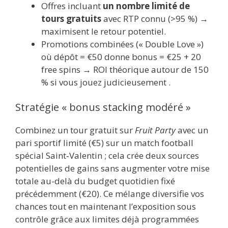
Offres incluant
un nombre limité de
tours gratuits
avec RTP connu (>95 %) →
maximisent le retour potentiel.
Promotions combinées (« Double Love »)
où dépôt = €50 donne bonus = €25 + 20
free spins → ROI théorique autour de 150
% si vous jouez judicieusement .
Stratégie « bonus stacking modéré »
Combinez un tour gratuit sur
Fruit Party
avec un
pari sportif limité (€5) sur un match football
spécial Saint‑Valentin ; cela crée deux sources
potentielles de gains sans augmenter votre mise
totale au-delà du budget quotidien fixé
précédemment (€20). Ce mélange diversifie vos
chances tout en maintenant l’exposition sous
contrôle grâce aux limites déjà programmées