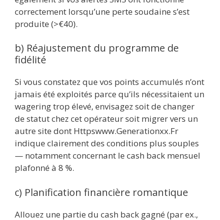
correctement lorsqu’une perte soudaine s’est
produite (>€40).
b) Réajustement du programme de
fidélité
Si vous constatez que vos points accumulés n’ont
jamais été exploités parce qu’ils nécessitaient un
wagering trop élevé, envisagez soit de changer
de statut chez cet opérateur soit migrer vers un
autre site dont Httpswww.Generationxx.Fr
indique clairement des conditions plus souples
— notamment concernant le cash back mensuel
plafonné à 8 %.
c) Planification financière romantique
Allouez une partie du cash back gagné (par ex.,