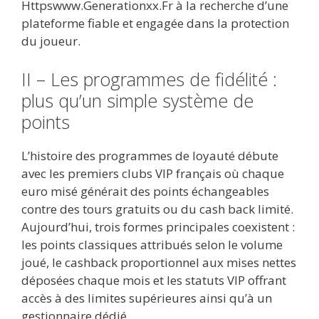
Httpswww.Generationxx.Fr à la recherche d’une
plateforme fiable et engagée dans la protection
du joueur.
II – Les programmes de fidélité :
plus qu’un simple système de
points
L’histoire des programmes de loyauté débute
avec les premiers clubs VIP français où chaque
euro misé générait des points échangeables
contre des tours gratuits ou du cash back limité.
Aujourd’hui, trois formes principales coexistent :
les points classiques attribués selon le volume
joué, le cashback proportionnel aux mises nettes
déposées chaque mois et les statuts VIP offrant
accès à des limites supérieures ainsi qu’à un
gestionnaire dédié.