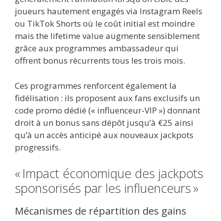
joueurs hautement engagés via Instagram Reels
ou TikTok Shorts où le coût initial est moindre
mais the lifetime value augmente sensiblement
grâce aux programmes ambassadeur qui
offrent bonus récurrents tous les trois mois.
Ces programmes renforcent également la
fidélisation : ils proposent aux fans exclusifs un
code promo dédié (« influenceur‑VIP ») donnant
droit à un bonus sans dépôt jusqu’à €25 ainsi
qu’à un accès anticipé aux nouveaux jackpots
progressifs.
« Impact économique des jackpots
sponsorisés par les influenceurs »
Mécanismes de répartition des gains