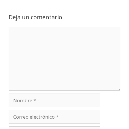
Deja un comentario
Comentario
Nombre
Correo
electrónico