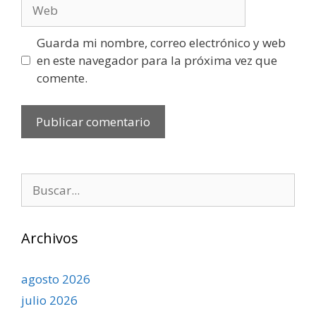
Web
Guarda mi nombre, correo electrónico y web
en este navegador para la próxima vez que
comente.
Buscar:
Archivos
agosto 2026
julio 2026