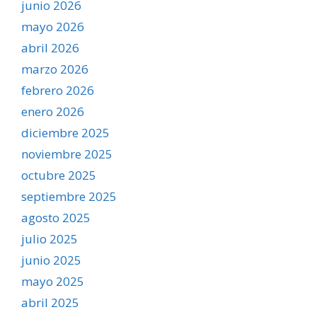
junio 2026
mayo 2026
abril 2026
marzo 2026
febrero 2026
enero 2026
diciembre 2025
noviembre 2025
octubre 2025
septiembre 2025
agosto 2025
julio 2025
junio 2025
mayo 2025
abril 2025