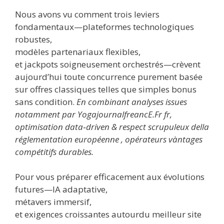
Nous avons vu comment trois leviers
fondamentaux—plateformes technologiques
robustes,
modèles partenariaux flexibles,
et jackpots soigneusement orchestrés—crèvent
aujourd’hui toute concurrence purement basée
sur offres classiques telles que simples bonus
sans condition.
En combinant analyses issues
notamment par YogajournalfreancE.Fr fr,
optimisation data‑driven & respect scrupuleux della
réglementation européenne , opérateurs vàntages
compétitifs durables.
Pour vous préparer efficacement aux évolutions
futures—IA adaptative,
méta­vers immersif,
et exigences croissantes autourdu meilleur site ​