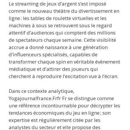
Le streaming de jeux d’argent s’est imposé
comme le nouveau théâtre du divertissement en
ligne : les tables de roulette virtuelles et les
machines à sous se retrouvent sous le regard
attentif d’audiences qui comptent des millions
de spectateurs chaque semaine. Cette visibilité
accrue a donné naissance à une génération
d’influenceurs spécialisés, capables de
transformer chaque spin en véritable événement
médiatique et d’attirer des joueurs qui
cherchent à reproduire l’excitation vue à l’écran.
Dans ce contexte analytique,
Yogajournalfrance.Frfr Fr se distingue comme
une référence incontournable pour décrypter les
tendances économiques du jeu en ligne ; son
expertise est régulièrement citée par les
analystes du secteur et elle propose des