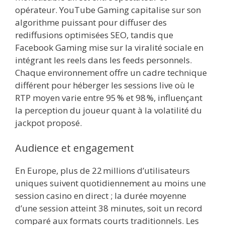
opérateur. YouTube Gaming capitalise sur son
algorithme puissant pour diffuser des
rediffusions optimisées SEO, tandis que
Facebook Gaming mise sur la viralité sociale en
intégrant les reels dans les feeds personnels.
Chaque environnement offre un cadre technique
différent pour héberger les sessions live où le
RTP moyen varie entre 95 % et 98 %, influençant
la perception du joueur quant à la volatilité du
jackpot proposé.
Audience et engagement
En Europe, plus de 22 millions d’utilisateurs
uniques suivent quotidiennement au moins une
session casino en direct ; la durée moyenne
d’une session atteint 38 minutes, soit un record
comparé aux formats courts traditionnels. Les