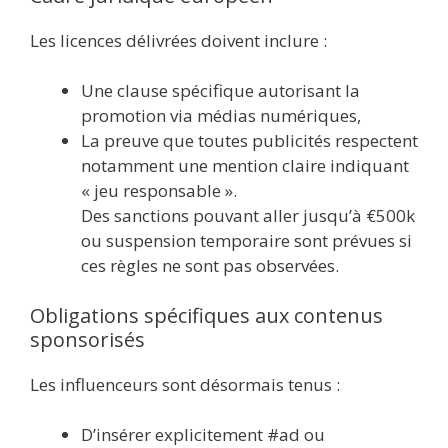
Les licences délivrées doivent inclure :
Une clause spécifique autorisant la
promotion via médias numériques,
La preuve que toutes publicités respectent
notamment une mention claire indiquant
« jeu responsable ».
Des sanctions pouvant aller jusqu’à €500k
ou suspension temporaire sont prévues si
ces règles ne sont pas observées.
Obligations spécifiques aux contenus
sponsorisés
Les influenceurs sont désormais tenus :
D’insérer explicitement #ad ou