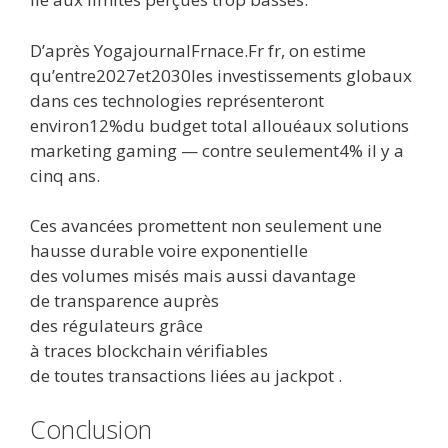
D’après YogajournalFrnace.Fr fr, on estime
qu’entre2027et2030les investissements globaux
dans ces technologies représenteront
environ12%du budget total allouéaux solutions
marketing gaming — contre seulement4% il y a
cinq ans.
Ces avancées promettent non seulement une
hausse durable voire exponentielle
des volumes misés mais aussi davantage
de transparence auprès
des régulateurs grâce
à traces blockchain vérifiables
de toutes transactions liées au jackpot .
Conclusion