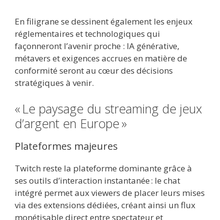
En filigrane se dessinent également les enjeux
réglementaires et technologiques qui
façonneront l’avenir proche : IA générative,
métavers et exigences accrues en matière de
conformité seront au cœur des décisions
stratégiques à venir.
« Le paysage du streaming de jeux
d’argent en Europe »
Plateformes majeures
Twitch reste la plateforme dominante grâce à
ses outils d’interaction instantanée : le chat
intégré permet aux viewers de placer leurs mises
via des extensions dédiées, créant ainsi un flux
monétisable direct entre spectateur et