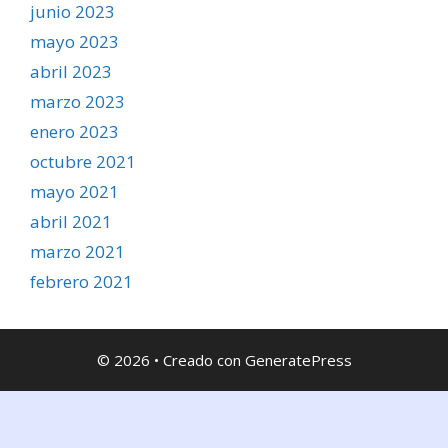
junio 2023
mayo 2023
abril 2023
marzo 2023
enero 2023
octubre 2021
mayo 2021
abril 2021
marzo 2021
febrero 2021
© 2026
• Creado con
GeneratePress