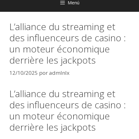
Menú
L’alliance du streaming et
des influenceurs de casino :
un moteur économique
derrière les jackpots
12/10/2025
por
admlnlx
L’alliance du streaming et
des influenceurs de casino :
un moteur économique
derrière les jackpots