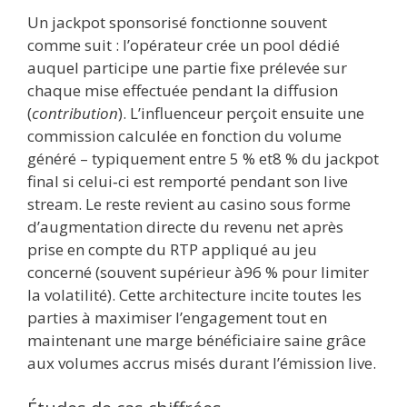
Un jackpot sponsorisé fonctionne souvent
comme suit : l’opérateur crée un pool dédié
auquel participe une partie fixe prélevée sur
chaque mise effectuée pendant la diffusion
(
contribution
). L’influenceur perçoit ensuite une
commission calculée en fonction du volume
généré – typiquement entre 5 % et8 % du jackpot
final si celui‑ci est remporté pendant son live
stream. Le reste revient au casino sous forme
d’augmentation directe du revenu net après
prise en compte du RTP appliqué au jeu
concerné (souvent supérieur à96 % pour limiter
la volatilité). Cette architecture incite toutes les
parties à maximiser l’engagement tout en
maintenant une marge bénéficiaire saine grâce
aux volumes accrus misés durant l’émission live.