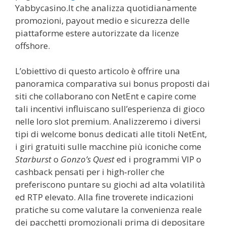
Yabbycasino.It che analizza quotidianamente
promozioni, payout medio e sicurezza delle
piattaforme estere autorizzate da licenze
offshore.
L’obiettivo di questo articolo è offrire una
panoramica comparativa sui bonus proposti dai
siti che collaborano con NetEnt e capire come
tali incentivi influiscano sull’esperienza di gioco
nelle loro slot premium. Analizzeremo i diversi
tipi di welcome bonus dedicati alle titoli NetEnt,
i giri gratuiti sulle macchine più iconiche come
Starburst
o
Gonzo’s Quest
ed i programmi VIP o
cashback pensati per i high‑roller che
preferiscono puntare su giochi ad alta volatilità
ed RTP elevato. Alla fine troverete indicazioni
pratiche su come valutare la convenienza reale
dei pacchetti promozionali prima di depositare