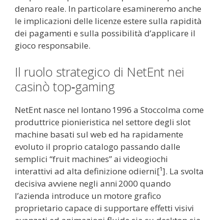
denaro reale. In particolare esamineremo anche
le implicazioni delle licenze estere sulla rapidità
dei pagamenti e sulla possibilità d’applicare il
gioco responsabile.
Il ruolo strategico di NetEnt nei
casinò top‑gaming
NetEnt nasce nel lontano 1996 a Stoccolma come
produttrice pionieristica nel settore degli slot
machine basati sul web ed ha rapidamente
evoluto il proprio catalogo passando dalle
semplici “fruit machines” ai videogiochi
interattivi ad alta definizione odierni​[¹]​. La svolta
decisiva avviene negli anni 2000 quando
l’azienda introduce un motore grafico
proprietario capace di supportare effetti visivi