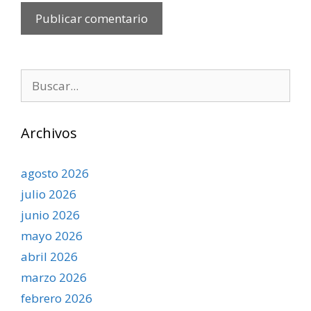
Buscar:
Archivos
agosto 2026
julio 2026
junio 2026
mayo 2026
abril 2026
marzo 2026
febrero 2026