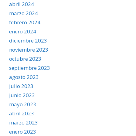
abril 2024
marzo 2024
febrero 2024
enero 2024
diciembre 2023
noviembre 2023
octubre 2023
septiembre 2023
agosto 2023
julio 2023
junio 2023
mayo 2023
abril 2023
marzo 2023
enero 2023