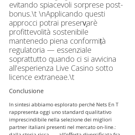
evitando spiacevoli sorprese post-
bonus.\t \nApplicando questi
approcci potrai preserv̧ar è
profittevo­lità sostenibile
mantenedo piena conformiṭà
regulatoria — essenziale
soprattutto quando ci si avvicina
all’esperien⁠za Live Casino sotto
licence extraneae.\t
Conclusione
In sintesi abbiamo esplorato perché Nets En T
rappresenta oggi uno standard qualitativo
imprescindibile nella selezione dei migliori
partner italian­i presenti nel mercato on-line.:
dalla storia ricca… …all’offerta diversificata fra