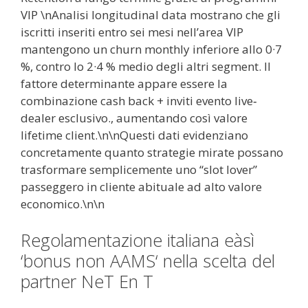
VIP \nAnalisi longitudinal data mostrano che gli
iscritti inseriti entro sei mesi nell’area VIP
mantengono un churn monthly inferiore allo 0·7
%, contro lo 2·4 % medio degli altri segment. Il
fattore determinante appare essere la
combinazione cash back + inviti evento live‐
dealer esclusivo., aumentando così valore
lifetime client.\n\nQuesti dati evidenziano
concretamente quanto strategie mirate possano
trasformare semplicemente uno “slot lover”
passeggero in cliente abituale ad alto valore
economico.\n\n
Regolamentazione italiana eàsì
‘bonus non AAMS‘ nella scelta del
partner NeT En T