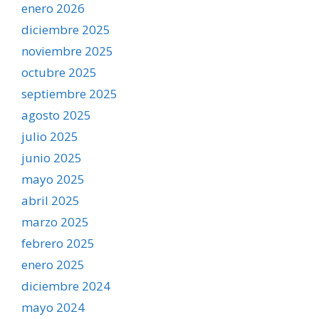
enero 2026
diciembre 2025
noviembre 2025
octubre 2025
septiembre 2025
agosto 2025
julio 2025
junio 2025
mayo 2025
abril 2025
marzo 2025
febrero 2025
enero 2025
diciembre 2024
mayo 2024