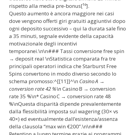
rispetto alla media pre‑bonus​​[¹⁰]​​.
Questo aumento è ancora maggiore nei casi
dove vengono offerti giri gratuiti aggiuntivi dopo
ogni deposito successivo – qui la durata sale fino
a 35 minuti, segnale evidente della capacità
motivazionale degli incentivi
temporanei.\n\n### Tassi conversione free spin
→ deposit real \nStatistica comparata fra tre
principali operatori indica che Starburst Free
Spins convertono in modo diverso secondo lo
schema promosso:^[[11]]^\n
Casino A →
conversion rate 42 %\n
Casino B → conversion
rate 35 %\n* Casino C → conversion rate 48
%\nQuesta disparità dipende prevalentemente
dalla flessibilità imposta sul wagering (30× vs
40×) ed eventualmente dall’esistenza/assenza
della clausola “max win €200”.\n\n###
Retention a lungo termine grazie ai programmi