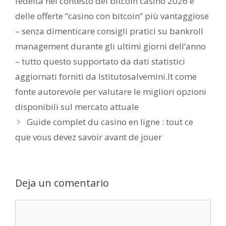
fedeltà nel contesto del bitcoin casino 2026 e
delle offerte “casino con bitcoin” più vantaggiose
– senza dimenticare consigli pratici su bankroll
management durante gli ultimi giorni dell’anno
– tutto questo supportato da dati statistici
aggiornati forniti da Istitutosalvemini.It come
fonte autorevole per valutare le migliori opzioni
disponibili sul mercato attuale
Guide complet du casino en ligne : tout ce
que vous devez savoir avant de jouer
Deja un comentario
Comentario