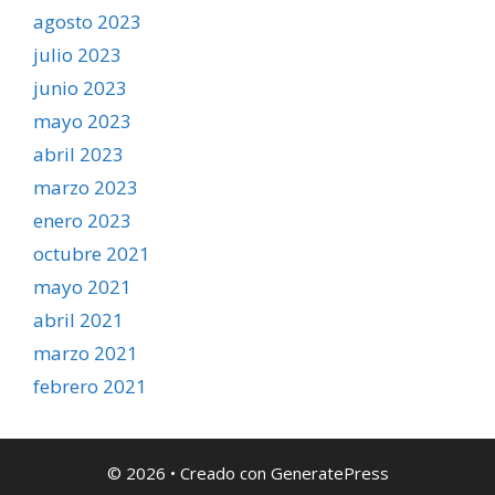
agosto 2023
julio 2023
junio 2023
mayo 2023
abril 2023
marzo 2023
enero 2023
octubre 2021
mayo 2021
abril 2021
marzo 2021
febrero 2021
© 2026
• Creado con
GeneratePress