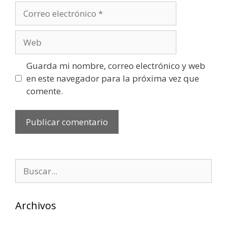
Correo
electrónico
Web
Guarda mi nombre, correo electrónico y web
en este navegador para la próxima vez que
comente.
Buscar:
Archivos