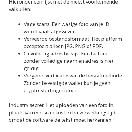
Hieronder een lijst met de meest voorkomende
valkuilen:
Vage scans: Een wazige foto van je ID
wordt vaak afgewezen.
Verkeerde bestandsformaat: Het platform
accepteert alleen JPG, PNG of PDF.
Onvolledig adresbewijs: Een factuur
zonder volledige naam en adres is niet
geldig.
Vergeten verificatie van de betaalmethode:
Zonder bevestigde wallet kun je geen
crypto‑stortingen doen.
Industry secret: Het uploaden van een foto in
plaats van een scan kost extra verwerkingstijd,
omdat de software de tekst moet herkennen.