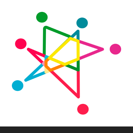
Saltar
al
contenido