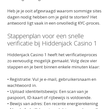
Heb je je ooit afgevraagd waarom sommige sites
dagen nodig hebben om je geld te storten? Het
antwoord ligt vaak in een onvolledig KYC‑proces.
Stappenplan voor een snelle
verificatie bij Hiddenjack Casino 1
Hiddenjack Casino 1 heeft het verificatieproces
zo eenvoudig mogelijk gemaakt. Volg deze vier
stappen en je bent binnen enkele minuten klaar:
• Registratie: Vul je e‑mail, gebruikersnaam en
wachtwoord in.
• Upload identiteitsbewijs: Een scan van je
paspoort, ID‑kaart of rijbewijs is voldoende.
• Bewijs van adres: Een recente energierekening