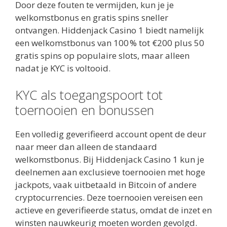
Door deze fouten te vermijden, kun je je
welkomstbonus en gratis spins sneller
ontvangen. Hiddenjack Casino 1 biedt namelijk
een welkomstbonus van 100 % tot €200 plus 50
gratis spins op populaire slots, maar alleen
nadat je KYC is voltooid.
KYC als toegangspoort tot
toernooien en bonussen
Een volledig geverifieerd account opent de deur
naar meer dan alleen de standaard
welkomstbonus. Bij Hiddenjack Casino 1 kun je
deelnemen aan exclusieve toernooien met hoge
jackpots, vaak uitbetaald in Bitcoin of andere
cryptocurrencies. Deze toernooien vereisen een
actieve en geverifieerde status, omdat de inzet en
winsten nauwkeurig moeten worden gevolgd.