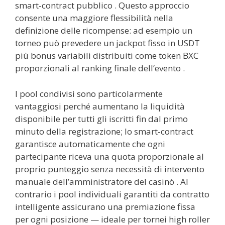
smart‑contract pubblico . Questo approccio
consente una maggiore flessibilità nella
definizione delle ricompense: ad esempio un
torneo può prevedere un jackpot fisso in USDT
più bonus variabili distribuiti come token BXC
proporzionali al ranking finale dell’evento .
I pool condivisi sono particolarmente
vantaggiosi perché aumentano la liquidità
disponibile per tutti gli iscritti fin dal primo
minuto della registrazione; lo smart‑contract
garantisce automaticamente che ogni
partecipante riceva una quota proporzionale al
proprio punteggio senza necessità di intervento
manuale dell’amministratore del casinò . Al
contrario i pool individuali garantiti da contratto
intelligente assicurano una premiazione fissa
per ogni posizione — ideale per tornei high roller