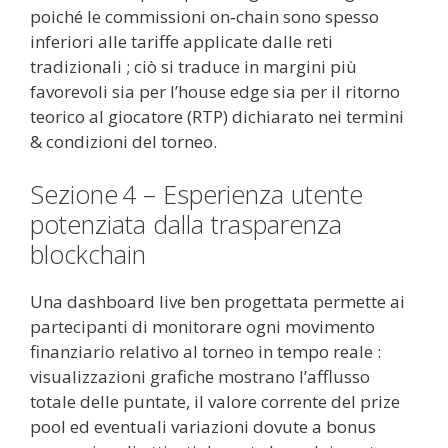
poiché le commissioni on‑chain sono spesso
inferiori alle tariffe applicate dalle reti
tradizionali ; ciò si traduce in margini più
favorevoli sia per l’house edge sia per il ritorno
teorico al giocatore (RTP) dichiarato nei termini
& condizioni del torneo.
Sezione 4 – Esperienza utente
potenziata dalla trasparenza
blockchain
Una dashboard live ben progettata permette ai
partecipanti di monitorare ogni movimento
finanziario relativo al torneo in tempo reale :
visualizzazioni grafiche mostrano l’afflusso
totale delle puntate, il valore corrente del prize
pool ed eventuali variazioni dovute a bonus