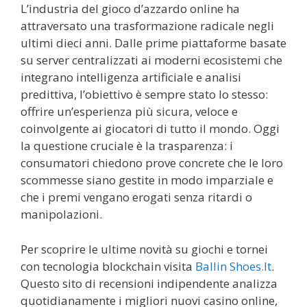
L’industria del gioco d’azzardo online ha
attraversato una trasformazione radicale negli
ultimi dieci anni. Dalle prime piattaforme basate
su server centralizzati ai moderni ecosistemi che
integrano intelligenza artificiale e analisi
predittiva, l’obiettivo è sempre stato lo stesso:
offrire un’esperienza più sicura, veloce e
coinvolgente ai giocatori di tutto il mondo. Oggi
la questione cruciale è la trasparenza: i
consumatori chiedono prove concrete che le loro
scommesse siano gestite in modo imparziale e
che i premi vengano erogati senza ritardi o
manipolazioni.
Per scoprire le ultime novità su giochi e tornei
con tecnologia blockchain visita
Ballin Shoes.It
.
Questo sito di recensioni indipendente analizza
quotidianamente i migliori nuovi casino online,