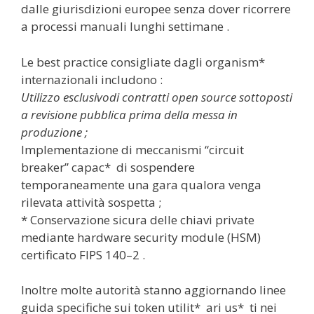
dalle giurisdizioni europee senza dover ricorrere
a processi manuali lunghi settimane .
Le best practice consigliate dagli organism​​*
internazionali includono :
Utilizzo esclusivodi contratti open source sottoposti
a revisione pubblica prima della messa in
produzione ;
Implementazione di meccanismi “circuit
breaker” capac​​* di sospendere
temporaneamente una gara qualora venga
rilevata attività sospetta ;
* Conservazione sicura delle chiavi private
mediante hardware security module (HSM)
certificato FIPS 140–2 .
Inoltre molte autorità stanno aggiornando linee
guida specifiche sui token utilit​​* ari us​​* ti nei