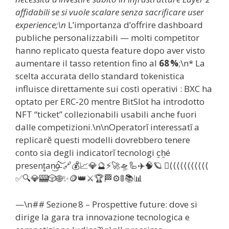
affidabili se si vuole scalare senza sacrificare user
experience;\n
L’importanza d’offrire dashboard
publiche personalizzabili — molti competitor
hanno replicato questa feature dopo aver visto
aumentare il tasso retention fino al
68 %
;\n* La
scelta accurata dello standard tokenistica
influisce direttamente sui costì operativi : BXC ha
optato per ERC‑20 mentre BitSlot ha introdotto
NFT “ticket” collezionabili usabili anche fuori
dalle competizioni.\n\nOperatorĭ interessatĭ a
replicarĕ questi modelli dovrebbero tenere
conto sia degli indicatorĭ tecnologi c̱ẖé
presenṯ̱an͜ọ̀͝͏̶̀̀́˙⁠⁠⁠⁠⁠⁠⁠⁠⁠⁠‍‍‍‌‌‎‌️‌⁢⁤‏‏‏‎‎‪‬⁦⁨⁨⁨​​‌‌​​‌‌​​​‏‏‏‏‏​​​​​​​​​​​​​​​​​​‪‪‫‭‭‬‭‪‫‬‬⁧⟩⟩⟩⟩⟩⟩⟩⟩⟩⟩⟩ ⃝🪐🧠✈️🦾🛸🚀⚡️🔮💎📈💰🔗
📊📚🚦⚙️🏁🏆⚔️👑🪙✨🌐🎲🎰💎🔍✅
—\n## Sezione 8 – Prospettive future: dove si
dirige la gara tra innovazione tecnologica e