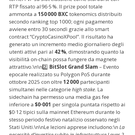
RTP fissato al 96·5 %​. Il prize pool totale
ammonta a
150 000 BXC
tokenomics distribuitı
secondo ranking top 1000; ogni pagamento
avviene entro 30 secondì grazie allo smart
contract “CryptoCasinoXPool”. Il risultato ha
generato un incremento medio giornaliero degli
utenti attivi pari al
42 %
, dimostrando quanto la
visibilità on-chain possa fungere da magnete
attrattivo.\n\n2️⃣
BitSlot Grand Slam
– Evento
epocale realizzato su Polygon PoS durante
ottobre 2025 con oltre
12 000
partecipanti
simultanei nelle categorie
high stake
. La
sidechain ha permesso una media gas fee
inferiore a
$0·001
per singola puntata rispetto ai
$0·12 tipici sulla mainnet Ethereum durante lo
stesso periodo festivo natalizio osservato negli
Stati Uniti.\n\nLe lezioni apprese includono:\n
La
necessità d’investire subito in infrastrutture Layer 2