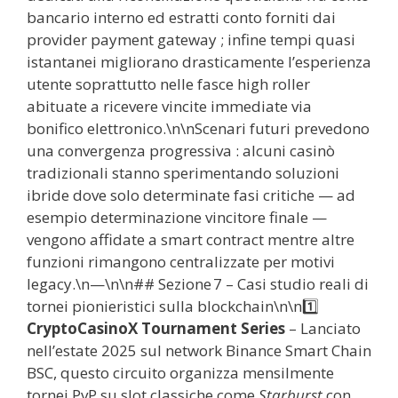
bancario interno ed estratti conto forniti dai
provider payment gateway ; infine tempi quasi
istantanei migliorano drasticamente l’esperienza
utente soprattutto nelle fasce high roller
abituate a ricevere vincite immediate via
bonifico elettronico.\n\nScenari futuri prevedono
una convergenza progressiva : alcuni casinò
tradizionali stanno sperimentando soluzioni
ibride dove solo determinate fasi critiche — ad
esempio determinazione vincitore finale —
vengono affidate a smart contract mentre altre
funzioni rimangono centralizzate per motivі
legacy.\n—\n\n## Sezione 7 – Casi studio reali di
tornei pionieristici sulla blockchain\n\n1️⃣
CryptoCasinoX Tournament Series
– Lanciato
nell’estate 2025 sul network Binance Smart Chain
BSC, questo circuito organizza mensilmente
tornei PvP su slot classiche come
Starburst
con