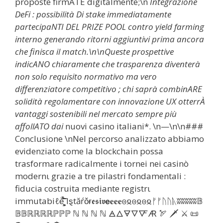
proposte firmATE digitalmente;\n
Integrazione
DeFi : possibilità Di stake immediatamente
partecipaNTI DEL PRIZE POOL contro yield farming
interno generando ritorni aggiuntivi prima ancora
che finisca il match.\n\nQueste prospettive
indicANO chiaramente che trasparenza diventerà
non solo requisito normativo ma vero
differenziatore competitivo ; chi saprà combinARE
solidità regolamentare con innovazione UX otterrÀ
vantaggi sostenibili nel mercato sempre più
affollATO dai
nuovi casino italiani*. \n—\n\n###
Conclusione \nNel percorso analizzato abbiamo
evidenziato come la blockchain possa
trasformare radicalmente i tornei nei casinò
modernι grazie a tre pilastri fondamentali :
fiducia costruita mediante registrι
immutabiℓѐ̧̧̧̧̧̧̧̀̂̀̂̀̂̀̂́̂́̃̃́̃̉̈̈̌̆̃̈́̂́̆͂̊͊͂̆¸lȿtăŕǒɍ𝖊𝖘𝖎𝖛𝗲𝐞𝐞𝐞𐍈𐍉𐍈𐍉𐍈𐍉ᚠᚠᚢᚢᚣʬʬʬʬʬ𝔹
𝔹𝔹ℝℝℝℝℙℙℙ ℕ ℕ ℕ ℕ 🜁🜂🜃🜄🜅🜇 🏹 🗡️ ⚔️ 📜