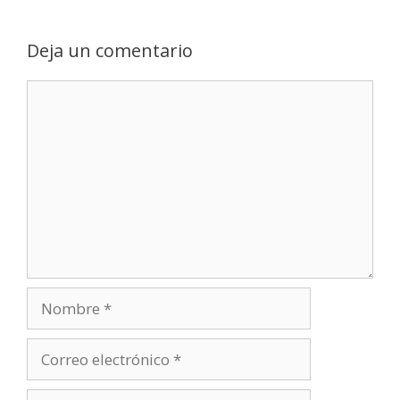
Deja un comentario
Comentario
Nombre
Correo
electrónico
Web