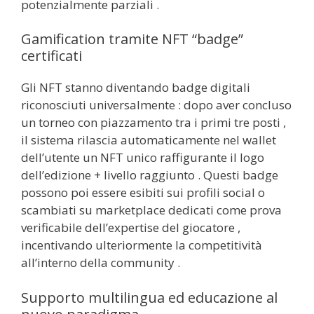
potenzialmente parziali .
Gamification tramite NFT “badge”
certificati
Gli NFT stanno diventando badge digitali
riconosciuti universalmente : dopo aver concluso
un torneo con piazzamento tra i primi tre posti ,
il sistema rilascia automaticamente nel wallet
dell’utente un NFT unico raffigurante il logo
dell’edizione + livello raggiunto . Questi badge
possono poi essere esibiti sui profili social o
scambiati su marketplace dedicati come prova
verificabile dell’expertise del giocatore ,
incentivando ulteriormente la competitività
all’interno della community .
Supporto multilingua ed educazione al