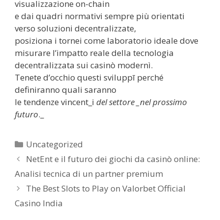
visualizzazione on-chain
e dai quadri normativi sempre più orientati
verso soluzioni decentralizzate,
posiziona i tornei come laboratorio ideale dove
misurare l’impatto reale della tecnologia
decentralizzata sui casinò modernì.
Tenete d’occhio questi sviluppī perché
definiranno quali saranno
le tendenze vincent_i
del settore _nel prossimo
futuro
._
Categorías
Uncategorized
NetEnt e il futuro dei giochi da casinò online:
Analisi tecnica di un partner premium
The Best Slots to Play on Valorbet Official
Casino India