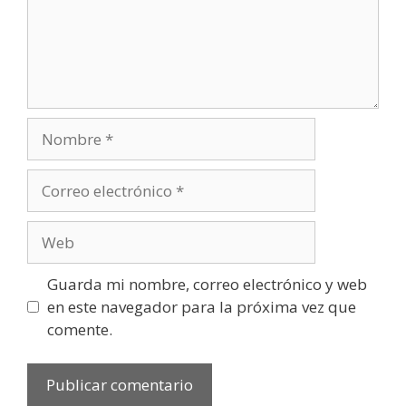
Nombre
Correo
electrónico
Web
Guarda mi nombre, correo electrónico y web
en este navegador para la próxima vez que
comente.