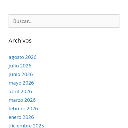
Buscar:
Archivos
agosto 2026
julio 2026
junio 2026
mayo 2026
abril 2026
marzo 2026
febrero 2026
enero 2026
diciembre 2025