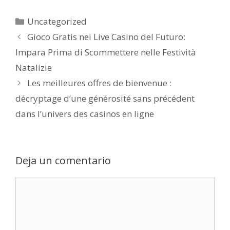
Categorías
Uncategorized
Gioco Gratis nei Live Casino del Futuro:
Impara Prima di Scommettere nelle Festività
Natalizie
Les meilleures offres de bienvenue :
décryptage d’une générosité sans précédent
dans l’univers des casinos en ligne
Deja un comentario
Comentario