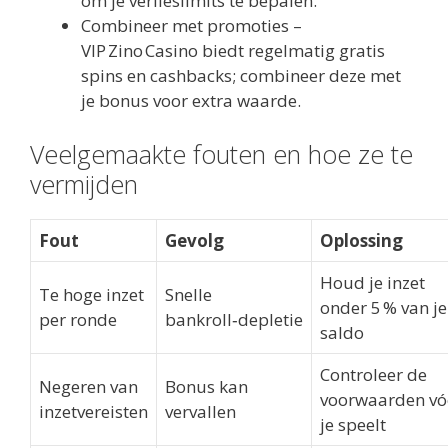
om je verlieslimits te bepalen.
Combineer met promoties –
VIP Zino Casino biedt regelmatig gratis
spins en cashbacks; combineer deze met
je bonus voor extra waarde.
Veelgemaakte fouten en hoe ze te
vermijden
Fout
Gevolg
Oplossing
Houd je inzet
Te hoge inzet
Snelle
onder 5 % van je
per ronde
bankroll‑depletie
saldo
Controleer de
Negeren van
Bonus kan
voorwaarden vó
inzetvereisten
vervallen
je speelt