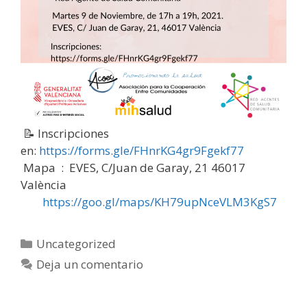
📝 Inscripciones
en:
https://forms.gle/FHnrKG4gr9Fgekf77
Mapa : EVES, C/Juan de Garay, 21 46017
València
https://goo.gl/maps/KH79upNceVLM3KgS7
Categorías
Uncategorized
Deja un comentario