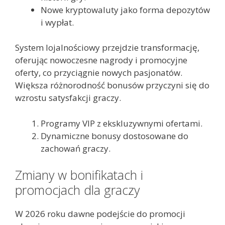
Nowe kryptowaluty jako forma depozytów
i wypłat.
System lojalnościowy przejdzie transformację,
oferując nowoczesne nagrody i promocyjne
oferty, co przyciągnie nowych pasjonatów.
Większa różnorodność bonusów przyczyni się do
wzrostu satysfakcji graczy.
Programy VIP z ekskluzywnymi ofertami.
Dynamiczne bonusy dostosowane do
zachowań graczy.
Zmiany w bonifikatach i
promocjach dla graczy
W 2026 roku dawne podejście do promocji