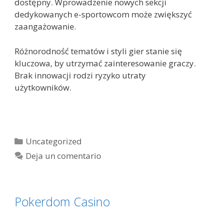
dostępny. Wprowadzenie nowych sekcji
dedykowanych e-sportowcom może zwiększyć
zaangażowanie.
Różnorodność tematów i styli gier stanie się
kluczowa, by utrzymać zainteresowanie graczy.
Brak innowacji rodzi ryzyko utraty
użytkowników.
Categorías
Uncategorized
Deja un comentario
Pokerdom Casino