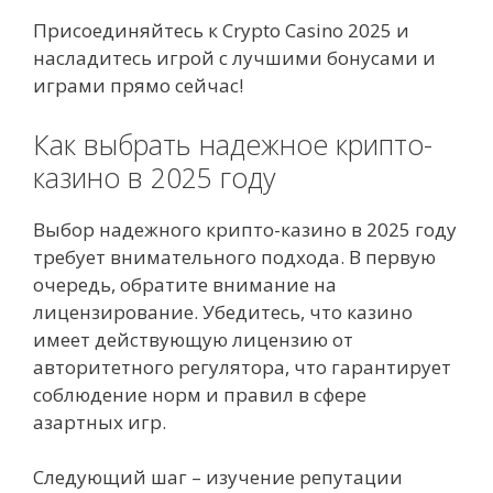
Присоединяйтесь к Crypto Casino 2025 и
насладитесь игрой с лучшими бонусами и
играми прямо сейчас!
Как выбрать надежное крипто-
казино в 2025 году
Выбор надежного крипто-казино в 2025 году
требует внимательного подхода. В первую
очередь, обратите внимание на
лицензирование. Убедитесь, что казино
имеет действующую лицензию от
авторитетного регулятора, что гарантирует
соблюдение норм и правил в сфере
азартных игр.
Следующий шаг – изучение репутации