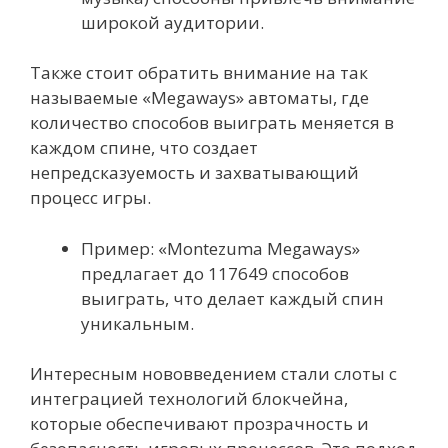
широкой аудитории.
Также стоит обратить внимание на так
называемые «Megaways» автоматы, где
количество способов выиграть меняется в
каждом спине, что создает
непредсказуемость и захватывающий
процесс игры.
Пример: «Montezuma Megaways»
предлагает до 117649 способов
выиграть, что делает каждый спин
уникальным.
Интересным нововведением стали слоты с
интеграцией технологий блокчейна,
которые обеспечивают прозрачность и