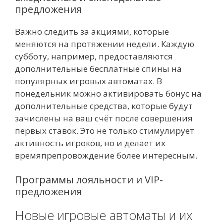
предложения
Важно следить за акциями, которые
меняются на протяжении недели. Каждую
субботу, например, предоставляются
дополнительные бесплатные спины на
популярных игровых автоматах. В
понедельник можно активировать бонус на
дополнительные средства, которые будут
зачислены на ваш счёт после совершения
первых ставок. Это не только стимулирует
активность игроков, но и делает их
времяпрепровождение более интересным.
Программы лояльности и VIP-
предложения
Новые игровые автоматы и их