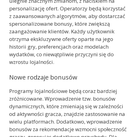
ulegnie znacznym zmianom, z naciskiem na
personalizację ofert. Operatorzy będą korzystać
z zaawansowanych algorytmów, aby dostarczać
spersonalizowane bonusy, które zwiększą
zaangażowanie klientów. Każdy użytkownik
otrzyma ekskluzywne oferty oparte na jego
historii gry, preferencjach oraz modelach
wydatków, co niewątpliwie przyczyni się do
wzrostu lojalności.
Nowe rodzaje bonusów
Programy lojalnościowe będą coraz bardziej
zróżnicowane. Wprowadzenie tzw. bonusów
dynamicznych, które zmieniają się w zależności
od aktywności gracza, znajdzie zastosowanie na
wielu platformach. Dodatkowo, wprowadzenie
bonusów za rekomendacje wzmocni społeczność
graczy, generując dodatkowe przychody. Dla