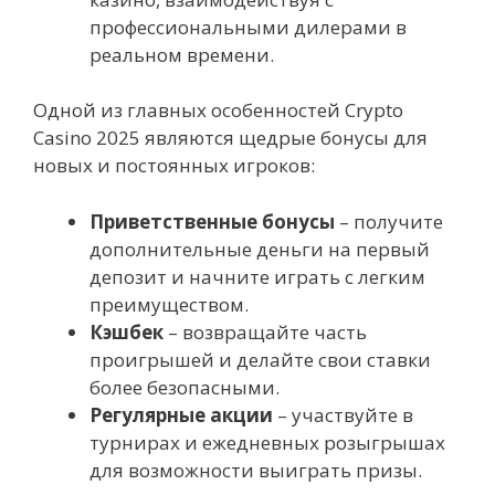
профессиональными дилерами в
реальном времени.
Одной из главных особенностей Crypto
Casino 2025 являются щедрые бонусы для
новых и постоянных игроков:
Приветственные бонусы
– получите
дополнительные деньги на первый
депозит и начните играть с легким
преимуществом.
Кэшбек
– возвращайте часть
проигрышей и делайте свои ставки
более безопасными.
Регулярные акции
– участвуйте в
турнирах и ежедневных розыгрышах
для возможности выиграть призы.