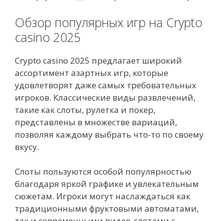
Обзор популярных игр на Crypto
casino 2025
Crypto casino 2025 предлагает широкий
ассортимент азартных игр, которые
удовлетворят даже самых требовательных
игроков. Классические виды развлечений,
такие как слоты, рулетка и покер,
представлены в множестве вариаций,
позволяя каждому выбрать что-то по своему
вкусу.
Слоты пользуются особой популярностью
благодаря яркой графике и увлекательным
сюжетам. Игроки могут наслаждаться как
традиционными фруктовыми автоматами,
так и современными видео-слотами с