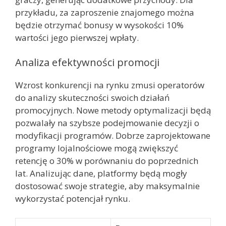
przykładu, za zaproszenie znajomego można
będzie otrzymać bonusy w wysokości 10%
wartości jego pierwszej wpłaty.
Analiza efektywności promocji
Wzrost konkurencji na rynku zmusi operatorów
do analizy skuteczności swoich działań
promocyjnych. Nowe metody optymalizacji będą
pozwalały na szybsze podejmowanie decyzji o
modyfikacji programów. Dobrze zaprojektowane
programy lojalnościowe mogą zwiększyć
retencję o 30% w porównaniu do poprzednich
lat. Analizując dane, platformy będą mogły
dostosować swoje strategie, aby maksymalnie
wykorzystać potencjał rynku.