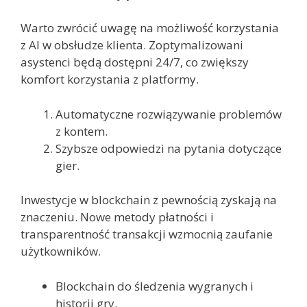
Warto zwrócić uwagę na możliwość korzystania
z AI w obsłudze klienta. Zoptymalizowani
asystenci będą dostępni 24/7, co zwiększy
komfort korzystania z platformy.
Automatyczne rozwiązywanie problemów
z kontem.
Szybsze odpowiedzi na pytania dotyczące
gier.
Inwestycje w blockchain z pewnością zyskają na
znaczeniu. Nowe metody płatności i
transparentność transakcji wzmocnią zaufanie
użytkowników.
Blockchain do śledzenia wygranych i
historii gry.