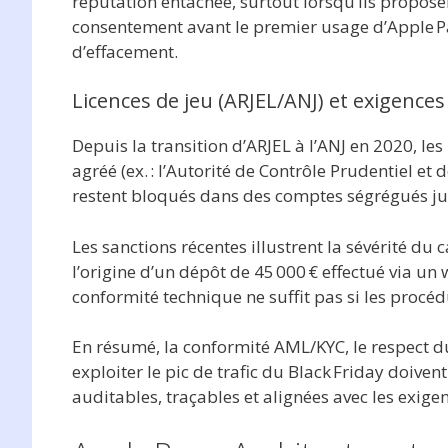
réputation entachée, surtout lorsqu’ils propos
consentement avant le premier usage d’Apple Pay 
d’effacement.
Licences de jeu (ARJEL/ANJ) et exigence
Depuis la transition d’ARJEL à l’ANJ en 2020, l
agréé (ex. : l’Autorité de Contrôle Prudentiel et
restent bloqués dans des comptes ségrégués jus
Les sanctions récentes illustrent la sévérité du 
l’origine d’un dépôt de 45 000 € effectué via u
conformité technique ne suffit pas si les procéd
En résumé, la conformité AML/KYC, le respect d
exploiter le pic de trafic du Black Friday doive
auditables, traçables et alignées avec les exigen