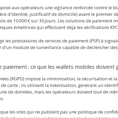
impose aux opérateurs une vigilance renforcée contre le b
èce d’identité, justificatif de domicile) avant le premier d
uils de 10 000 € sur 30 jours. Les solutions de paiement 
nques émettrices qui effectuent déjà les vérifications KYC
ge les prestataires de services de paiement (PSP) à signal
r d’un module de surveillance capable de déclencher des
 paiement : ce que les wallets mobiles doivent 
ées (RGPD) impose la minimisation, la sécurisation et la
de carte ; ils utilisent la tokenisation, générant un id
 fuite de données, mais les opérateurs doivent tout de m
s.
 les sites qui ne publient pas une politique de confiden