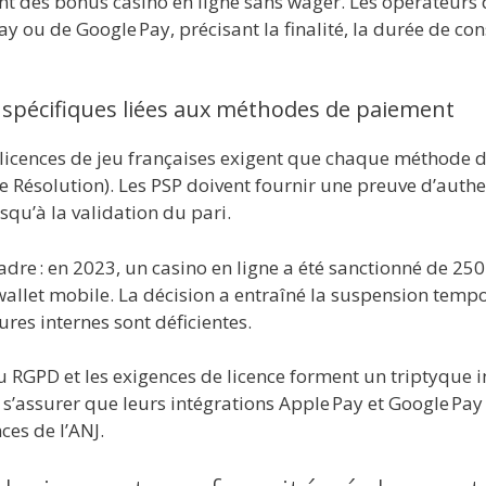
ent des bonus casino en ligne sans wager. Les opérateurs
ou de Google Pay, précisant la finalité, la durée de conser
s spécifiques liées aux méthodes de paiement
es licences de jeu françaises exigent que chaque méthode
 de Résolution). Les PSP doivent fournir une preuve d’authe
qu’à la validation du pari.
cadre : en 2023, un casino en ligne a été sanctionné de 25
n wallet mobile. La décision a entraîné la suspension tem
ures internes sont déficientes.
u RGPD et les exigences de licence forment un triptyque 
nt s’assurer que leurs intégrations Apple Pay et Google Pa
ces de l’ANJ.