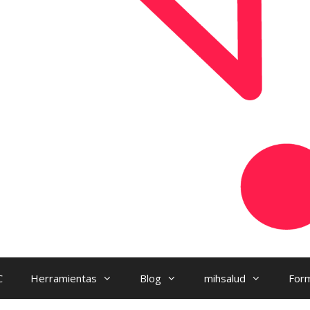
C
Herramientas
Blog
mihsalud
Form