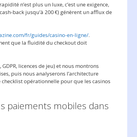
pidité n’est plus un luxe, c’est une exigence,
 cash‑back jusqu’à 200 €) génèrent un afflux de
zine.com/fr/guides/casino-en-ligne/
.
nt que la fluidité du checkout doit
, GDPR, licences de jeu) et nous montrons
es, puis nous analyserons l’architecture
e checklist opérationnelle pour que les casinos
es paiements mobiles dans