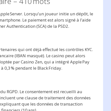
aire – 410 mots
Apple Server. Lorsqu’un joueur initie un dépôt, le
rtphone. Le paiement est alors signé à l’aide
mer Authentication (SCA) de la PSD2.
tenaires qui ont déjà effectué les contrôles KYC.
t bancaire (IBAN masqué). Le casino peut alors
doptée par Casino Zen, qui a intégré Apple Pay
à 0,3 % pendant le Black Friday.
 du RGPD. Le consentement est recueilli au
ui incluent une clause de traitement des données
 expliquant que les données de transaction
financiers (10 ans).