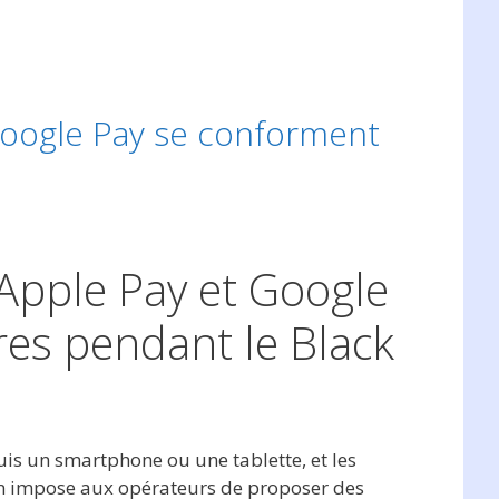
Google Pay se conforment
Apple Pay et Google
es pendant le Black
uis un smartphone ou une tablette, et les
ion impose aux opérateurs de proposer des