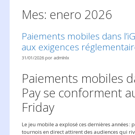
Mes:
enero 2026
Paiements mobiles dans l’
aux exigences réglementair
31/01/2026
por
admlnlx
Paiements mobiles d
Pay se conforment au
Friday
Le jeu mobile a explosé ces dernières années : 
tournois en direct attirent des audiences qui r