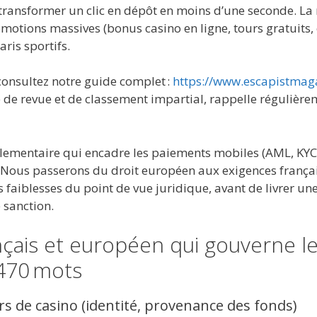
ransformer un clic en dépôt en moins d’une seconde. La ra
motions massives (bonus casino en ligne, tours gratuits,
ris sportifs.
 consultez notre guide complet :
https://www.escapistmaga
 revue et de classement impartial, rappelle régulièreme
églementaire qui encadre les paiements mobiles (AML, KYC
Nous passerons du droit européen aux exigences français
s faiblesses du point de vue juridique, avant de livrer un
 sanction.
nçais et européen qui gouverne l
 470 mots
s de casino (identité, provenance des fonds)