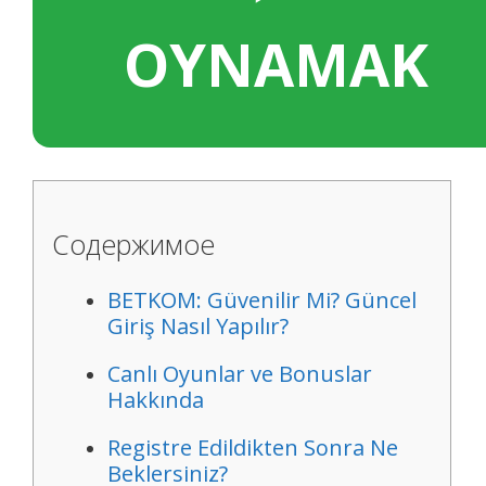
OYNAMAK
Содержимое
BETKOM: Güvenilir Mi? Güncel
Giriş Nasıl Yapılır?
Canlı Oyunlar ve Bonuslar
Hakkında
Registre Edildikten Sonra Ne
Beklersiniz?