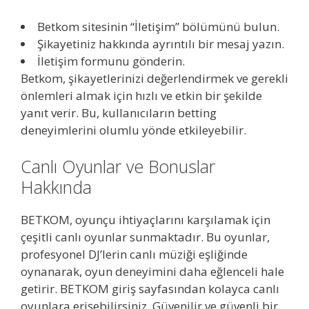
Betkom sitesinin “İletişim” bölümünü bulun.
Şikayetiniz hakkında ayrıntılı bir mesaj yazın.
İletişim formunu gönderin.
Betkom, şikayetlerinizi değerlendirmek ve gerekli
önlemleri almak için hızlı ve etkin bir şekilde
yanıt verir. Bu, kullanıcıların betting
deneyimlerini olumlu yönde etkileyebilir.
Canlı Oyunlar ve Bonuslar
Hakkında
BETKOM, oyunçu ihtiyaçlarını karşılamak için
çeşitli canlı oyunlar sunmaktadır. Bu oyunlar,
profesyonel DJ’lerin canlı müziği eşliğinde
oynanarak, oyun deneyimini daha eğlenceli hale
getirir. BETKOM giriş sayfasından kolayca canlı
oyunlara erişebilirsiniz. Güvenilir ve güvenli bir