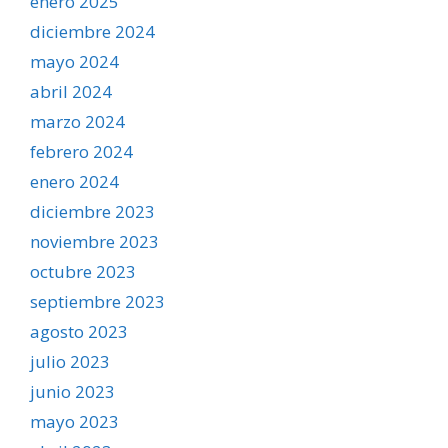
enero 2025
diciembre 2024
mayo 2024
abril 2024
marzo 2024
febrero 2024
enero 2024
diciembre 2023
noviembre 2023
octubre 2023
septiembre 2023
agosto 2023
julio 2023
junio 2023
mayo 2023