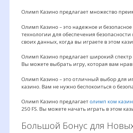
Олимп Казино предлагает множество преиму
Олимп Казино – это надежное и безопасное
технологии для обеспечения безопасности 
своих данных, когда вы играете в этом кази
Олимп Казино предлагает широкий спектр и
Вы можете выбрать игру, которая вам нрави
Олимп Казино – это отличный выбор для иг
казино. Вам не нужно беспокоиться о безоп
Олимп Казино предлагает
олимп ком кази
250 FS. Вы можете начать играть в этом ка
Большой Бонус для Новы