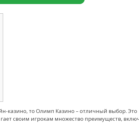
йн-казино, то Олимп Казино – отличный выбор. Это
агает своим игрокам множество преимуществ, вклю