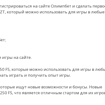
егистрироваться на сайте Олимпбет и сделать перво
 KZT, который можно использовать для игры в любые
ет;
 игры на сайте.
250 FS, которые можно использовать для игры в люб
ачать играть и получить опыт игры.
 которые ищут новые возможности и бонусы. Новые
 250 FS, что является отличным стартом для их игро