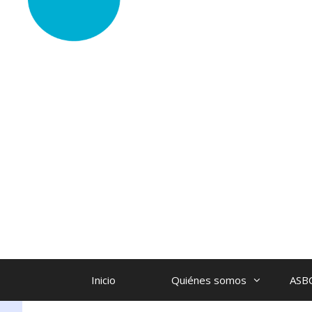
Inicio
Quiénes somos
ASB