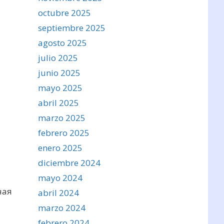
octubre 2025
septiembre 2025
agosto 2025
julio 2025
junio 2025
mayo 2025
abril 2025
marzo 2025
febrero 2025
enero 2025
diciembre 2024
mayo 2024
чая
abril 2024
marzo 2024
febrero 2024