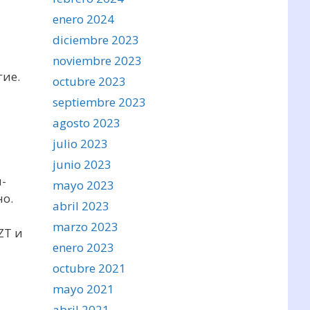
enero 2024
diciembre 2023
noviembre 2023
гие.
octubre 2023
septiembre 2023
agosto 2023
julio 2023
junio 2023
-
mayo 2023
но.
abril 2023
marzo 2023
ZT и
enero 2023
octubre 2021
mayo 2021
abril 2021