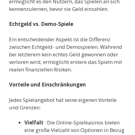
ermöglicht es den Nutzern, das Spielen an sich
kennenzulernen, bevor sie Geld einzahlen.
Echtgeld vs. Demo-Spiele
Ein entscheidender Aspekt ist die Differenz
zwischen Echtgeld- und Demospielen. Während
bei letzterem kein echtes Geld gewonnen oder
verloren wird, ermöglicht erstere das Spieln mit
realen finanziellen Risiken.
Vorteile und Einschränkungen
Jedes Spielangebot hat seine eigenen Vorteile
und Grenzen:
Vielfalt
: Die Online-Spielkasinos bieten
eine große Vielzahl von Optionen in Bezug