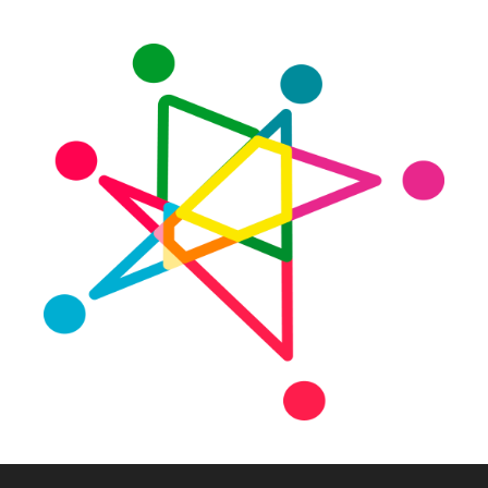
Saltar
al
contenido