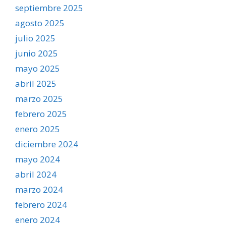
septiembre 2025
agosto 2025
julio 2025
junio 2025
mayo 2025
abril 2025
marzo 2025
febrero 2025
enero 2025
diciembre 2024
mayo 2024
abril 2024
marzo 2024
febrero 2024
enero 2024