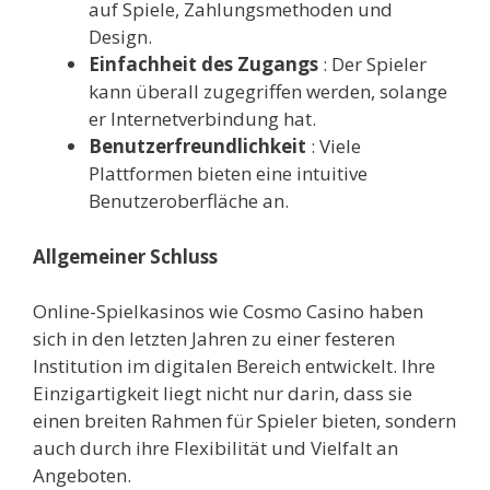
auf Spiele, Zahlungsmethoden und
Design.
Einfachheit des Zugangs
: Der Spieler
kann überall zugegriffen werden, solange
er Internetverbindung hat.
Benutzerfreundlichkeit
: Viele
Plattformen bieten eine intuitive
Benutzeroberfläche an.
Allgemeiner Schluss
Online-Spielkasinos wie Cosmo Casino haben
sich in den letzten Jahren zu einer festeren
Institution im digitalen Bereich entwickelt. Ihre
Einzigartigkeit liegt nicht nur darin, dass sie
einen breiten Rahmen für Spieler bieten, sondern
auch durch ihre Flexibilität und Vielfalt an
Angeboten.