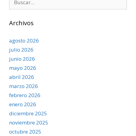
Archivos
agosto 2026
julio 2026
junio 2026
mayo 2026
abril 2026
marzo 2026
febrero 2026
enero 2026
diciembre 2025
noviembre 2025
octubre 2025