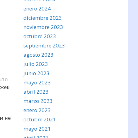
enero 2024
diciembre 2023
noviembre 2023
octubre 2023
septiembre 2023
agosto 2023
julio 2023
junio 2023
что
mayo 2023
джек
abril 2023
marzo 2023
enero 2023
и не
octubre 2021
mayo 2021
abril 2021