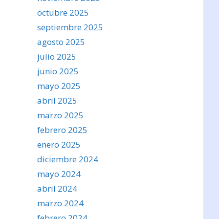
octubre 2025
septiembre 2025
agosto 2025
julio 2025
junio 2025
mayo 2025
abril 2025
marzo 2025
febrero 2025
enero 2025
diciembre 2024
mayo 2024
abril 2024
marzo 2024
febrero 2024