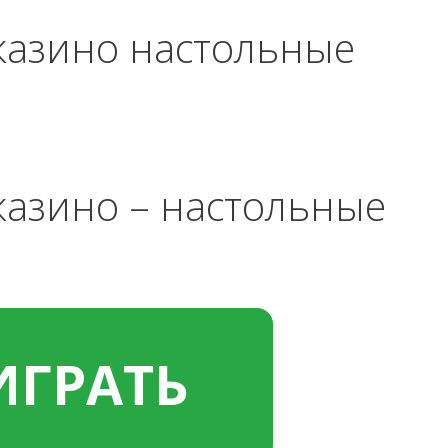
казино настольные
казино – настольные
 ИГРАТЬ