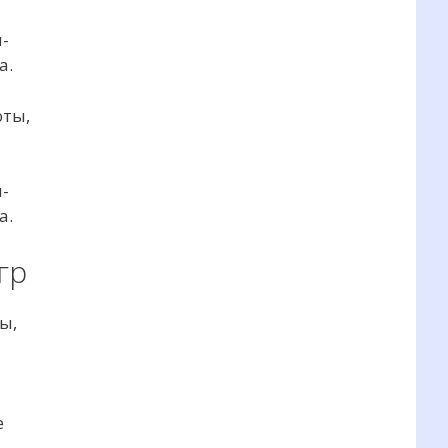
-
а.
юты,
-
а.
гр
ы,
е