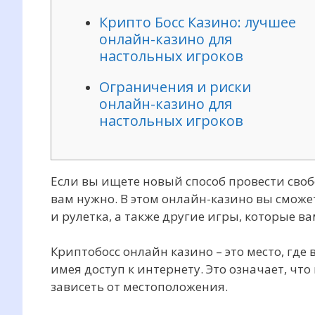
Крипто Босс Казино: лучшее
онлайн-казино для
настольных игроков
Ограничения и риски
онлайн-казино для
настольных игроков
Если вы ищете новый способ провести свобо
вам нужно. В этом онлайн-казино вы сможет
и рулетка, а также другие игры, которые в
Криптобосс онлайн казино – это место, где 
имея доступ к интернету. Это означает, что
зависеть от местоположения.