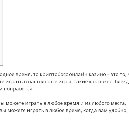
дное время, то криптобосс онлайн казино – это то, 
е играть в настольные игры, такие как покер, блек
ам понравятся.
вы можете играть в любое время и из любого места,
 вы можете играть в любое время, когда вам удобно, 