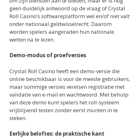
om zijn diensten aan te bieden, maar er is nog
geen duidelijk antwoord op de vraag of Crystal
Roll Casino’s softwareplatform wel en/of niet valt
onder nationaal geldwisselrecht. Daarom
worden spelers aangeraden hun nationale
wetten na te lezen.
Demo-modus of proefversies
Crystal Roll Casino heeft een demo-versie die
online beschikbaar is voor de meeste gebruikers,
maar sommige versies vereisen registratie met
validatie van e-mail en wachtwoord. Met behulp
van deze demo kunt spelers het roll-systeem
vrijblijvend testen zonder eerst munten in te
steken.
Eerlijke beloftes: de praktische kant