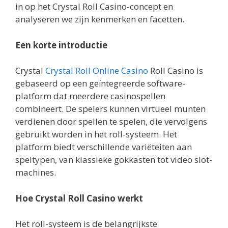
in op het Crystal Roll Casino-concept en
analyseren we zijn kenmerken en facetten.
Een korte introductie
Crystal
Crystal Roll Online Casino
Roll Casino is
gebaseerd op een geïntegreerde software-
platform dat meerdere casinospellen
combineert. De spelers kunnen virtueel munten
verdienen door spellen te spelen, die vervolgens
gebruikt worden in het roll-systeem. Het
platform biedt verschillende variëteiten aan
speltypen, van klassieke gokkasten tot video slot-
machines.
Hoe Crystal Roll Casino werkt
Het roll-systeem is de belangrijkste