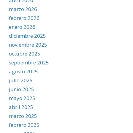
abril 2026
marzo 2026
febrero 2026
enero 2026
diciembre 2025
noviembre 2025
octubre 2025
septiembre 2025
agosto 2025
julio 2025
junio 2025
mayo 2025
abril 2025
marzo 2025
febrero 2025