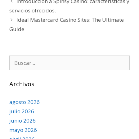
Introducción a Spinsy Casino: características y
servicios ofrecidos.
Ideal Mastercard Casino Sites: The Ultimate
Guide
Buscar:
Archivos
agosto 2026
julio 2026
junio 2026
mayo 2026