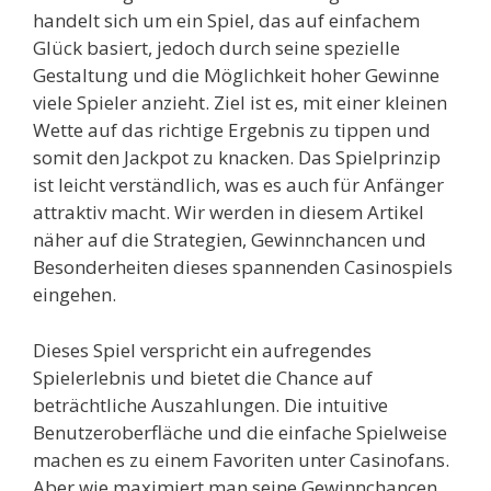
handelt sich um ein Spiel, das auf einfachem
Glück basiert, jedoch durch seine spezielle
Gestaltung und die Möglichkeit hoher Gewinne
viele Spieler anzieht. Ziel ist es, mit einer kleinen
Wette auf das richtige Ergebnis zu tippen und
somit den Jackpot zu knacken. Das Spielprinzip
ist leicht verständlich, was es auch für Anfänger
attraktiv macht. Wir werden in diesem Artikel
näher auf die Strategien, Gewinnchancen und
Besonderheiten dieses spannenden Casinospiels
eingehen.
Dieses Spiel verspricht ein aufregendes
Spielerlebnis und bietet die Chance auf
beträchtliche Auszahlungen. Die intuitive
Benutzeroberfläche und die einfache Spielweise
machen es zu einem Favoriten unter Casinofans.
Aber wie maximiert man seine Gewinnchancen