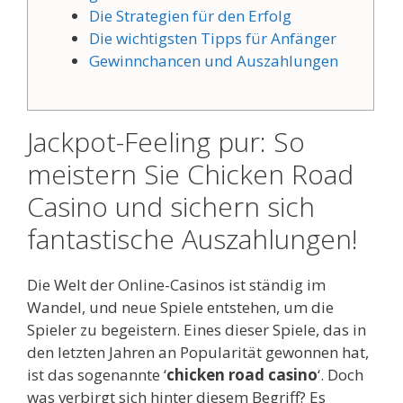
Die Strategien für den Erfolg
Die wichtigsten Tipps für Anfänger
Gewinnchancen und Auszahlungen
Jackpot-Feeling pur: So
meistern Sie Chicken Road
Casino und sichern sich
fantastische Auszahlungen!
Die Welt der Online-Casinos ist ständig im
Wandel, und neue Spiele entstehen, um die
Spieler zu begeistern. Eines dieser Spiele, das in
den letzten Jahren an Popularität gewonnen hat,
ist das sogenannte ‘
chicken road casino
‘. Doch
was verbirgt sich hinter diesem Begriff? Es