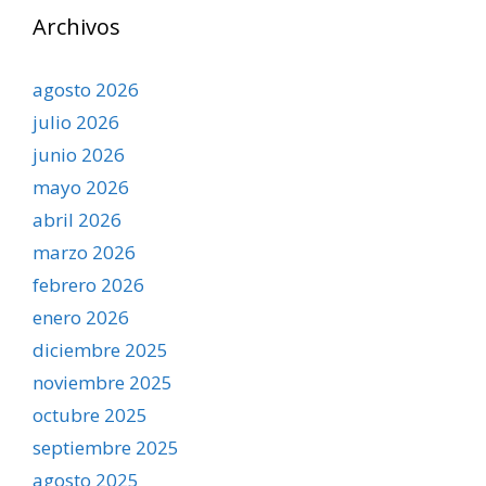
Archivos
agosto 2026
julio 2026
junio 2026
mayo 2026
abril 2026
marzo 2026
febrero 2026
enero 2026
diciembre 2025
noviembre 2025
octubre 2025
septiembre 2025
agosto 2025