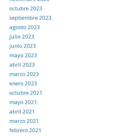
octubre 2023
septiembre 2023
agosto 2023
julio 2023
junio 2023
mayo 2023
abril 2023
marzo 2023
enero 2023
octubre 2021
mayo 2021
abril 2021
marzo 2021
febrero 2021