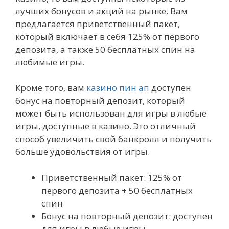
лучших бонусов и акций на рынке. Вам
предлагается приветственный пакет,
который включает в себя 125% от первого
депозита, а также 50 бесплатных спин на
любимые игры.
Кроме того, вам
казино пин ап
доступен
бонус на повторный депозит, который
может быть использован для игры в любые
игры, доступные в казино. Это отличный
способ увеличить свой банкролл и получить
больше удовольствия от игры.
Приветственный пакет: 125% от
первого депозита + 50 бесплатных
спин
Бонус на повторный депозит: доступен
для игры в любые игры