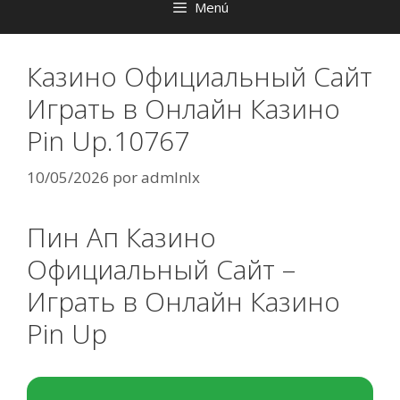
Menú
Казино Официальный Сайт
Играть в Онлайн Казино
Pin Up.10767
10/05/2026
por
admlnlx
Пин Ап Казино
Официальный Сайт –
Играть в Онлайн Казино
Pin Up