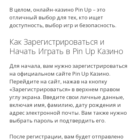
В целом, онлайн-казино Pin Up – это
отличный выбор для тех, кто ищет
доступность, выбор игр и безопасность.
Как Зарегистрироваться и
Начать Играть в Pin Up Казино
Для начала, вам нужно зарегистрироваться
на официальном сайте Pin Up Казино.
Перейдите на сайт, нажав на кнопку
«Зарегистрироваться» в верхнем правом
углу экрана. Введите свои личные данные,
включая имя, фамилию, дату рождения и
адрес электронной почты. Вам также нужно
выбрать пароль и подтвердить его.
После регистрации, вам будет отправлено