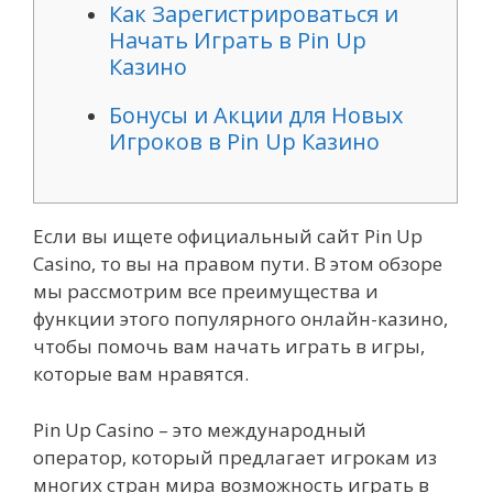
Как Зарегистрироваться и
Начать Играть в Pin Up
Казино
Бонусы и Акции для Новых
Игроков в Pin Up Казино
Если вы ищете официальный сайт Pin Up
Casino, то вы на правом пути. В этом обзоре
мы рассмотрим все преимущества и
функции этого популярного онлайн-казино,
чтобы помочь вам начать играть в игры,
которые вам нравятся.
Pin Up Casino – это международный
оператор, который предлагает игрокам из
многих стран мира возможность играть в