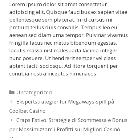
Lorem ipsum dolor sit amet consectetur
adipiscing elit. Quisque faucibus ex sapien vitae
pellentesque sem placerat. In id cursus mi
pretium tellus duis convallis. Tempus leo eu
aenean sed diam urna tempor. Pulvinar vivamus
fringilla lacus nec metus bibendum egestas.
Iaculis massa nisl malesuada lacinia integer
nunc posuere. Ut hendrerit semper vel class
aptent taciti sociosqu. Ad litora torquent per
conubia nostra inceptos himenaeos.
Categorías
Uncategorized
Ekspertstrategier for Megaways‑spill på
Coolbet Casino
Craps Estivo: Strategie di Scommessa e Bonus
per Massimizzare i Profitti sui Migliori Casinò