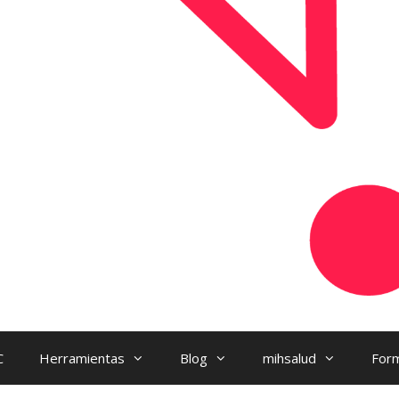
C
Herramientas
Blog
mihsalud
Form