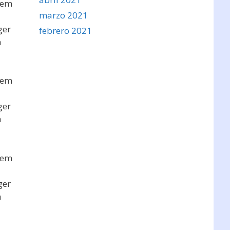
sem
marzo 2021
ger
febrero 2021
a
sem
ger
a
sem
ger
a