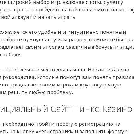
те широкий выбор игр, включая слоты, рулетку,
рать, просто перейдите на сайт и нажмите на кнопк
свой аккаунт и начать играть.
co является его удобный и интуитивно понятный
о найдете нужную игру или раздел, и сможете быстр
предлагает своим игрокам различные бонусы и акци
 победу.
 – это отличное место для начала. На сайте казино
 руководства, которые помогут вам понять правил
азино предлагает своим игрокам круглосуточную
вам решить любую проблему.
фициальный Сайт Пинко Казино
o, необходимо пройти простую регистрацию на
уть на кнопку «Регистрация» и заполнить форму с