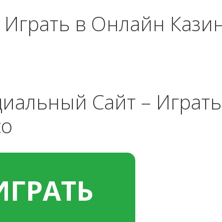
Играть в Онлайн Кази
иальный Сайт – Играть
co
 ИГРАТЬ