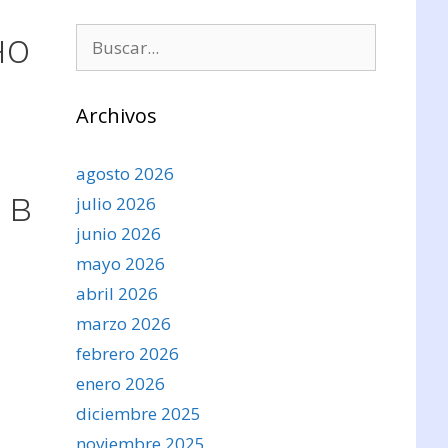
но
Buscar:
Archivos
agosto 2026
 в
julio 2026
junio 2026
mayo 2026
abril 2026
marzo 2026
febrero 2026
enero 2026
diciembre 2025
noviembre 2025