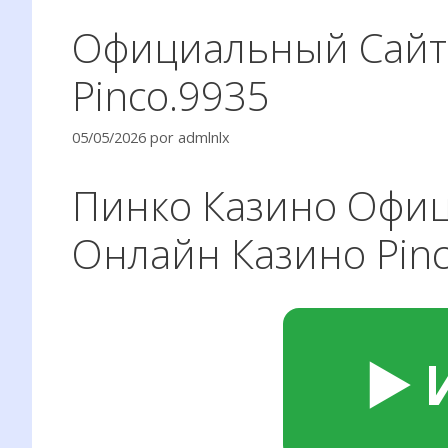
Официальный Сайт 
Pinco.9935
05/05/2026
por
admlnlx
Пинко Казино Офиц
Онлайн Казино Pin
▶️