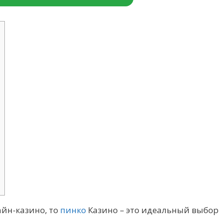
айн-казино, то
пинко
Казино – это идеальный выбор