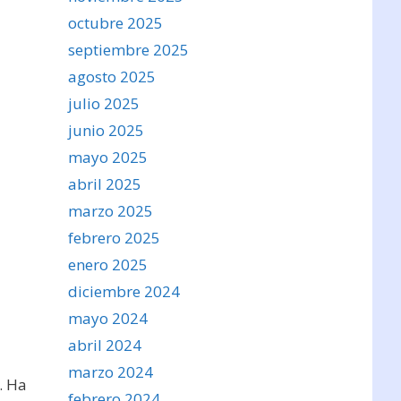
octubre 2025
septiembre 2025
agosto 2025
julio 2025
junio 2025
mayo 2025
abril 2025
marzo 2025
febrero 2025
enero 2025
diciembre 2024
mayo 2024
abril 2024
marzo 2024
. На
febrero 2024