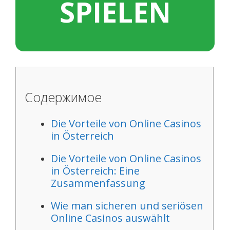
SPIELEN
Содержимое
Die Vorteile von Online Casinos
in Österreich
Die Vorteile von Online Casinos
in Österreich: Eine
Zusammenfassung
Wie man sicheren und seriösen
Online Casinos auswählt