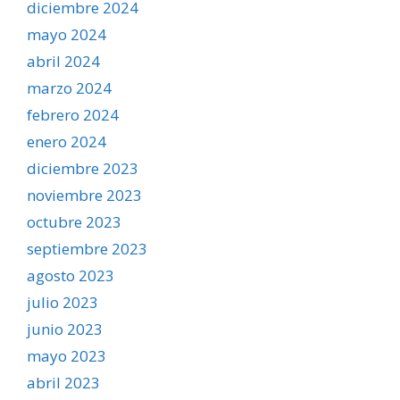
diciembre 2024
mayo 2024
abril 2024
marzo 2024
febrero 2024
enero 2024
diciembre 2023
noviembre 2023
octubre 2023
septiembre 2023
agosto 2023
julio 2023
junio 2023
mayo 2023
abril 2023