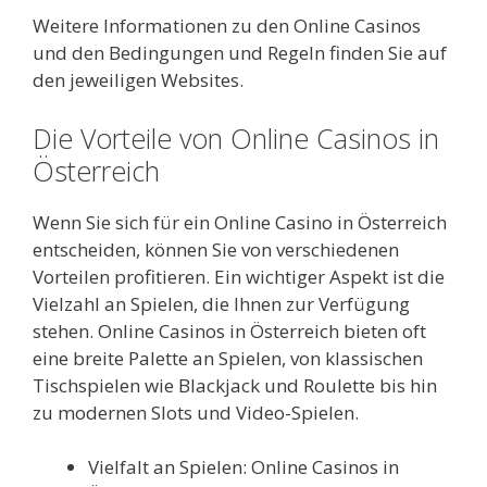
Weitere Informationen zu den Online Casinos
und den Bedingungen und Regeln finden Sie auf
den jeweiligen Websites.
Die Vorteile von Online Casinos in
Österreich
Wenn Sie sich für ein Online Casino in Österreich
entscheiden, können Sie von verschiedenen
Vorteilen profitieren. Ein wichtiger Aspekt ist die
Vielzahl an Spielen, die Ihnen zur Verfügung
stehen. Online Casinos in Österreich bieten oft
eine breite Palette an Spielen, von klassischen
Tischspielen wie Blackjack und Roulette bis hin
zu modernen Slots und Video-Spielen.
Vielfalt an Spielen: Online Casinos in