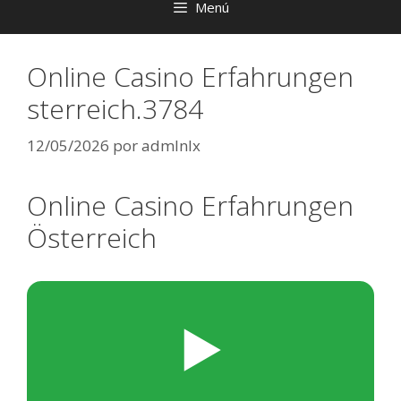
Menú
Online Casino Erfahrungen
sterreich.3784
12/05/2026
por
admlnlx
Online Casino Erfahrungen
Österreich
▶️