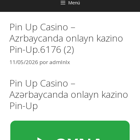
Menú
Pin Up Casino –
Azrbaycanda onlayn kazino
Pin-Up.6176 (2)
11/05/2026
por
admlnlx
Pin Up Casino –
Azərbaycanda onlayn kazino
Pin-Up