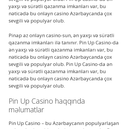
yaxşı və sürətli qazanma imkanları var, bu
nəticədə bu onlayn casino Azərbaycanda çox
sevgili və populyar olub.
Pinap az onlayn casino-sun, ən yaxşı və sürətli
qazanma imkanları ilə tanınır. Pin Up Casino-da
ən yaxşı və sürətli qazanma imkanları var, bu
nəticədə bu onlayn casino Azərbaycanda çox
sevgili və populyar olub. Pin Up Casino-da ən
yaxşı və sürətli qazanma imkanları var, bu
nəticədə bu onlayn casino Azərbaycanda çox
sevgili və populyar olub.
Pin Up Casino haqqında
məlumatlar
Pin Up Casino – bu Azərbaycanın populyarlaşan