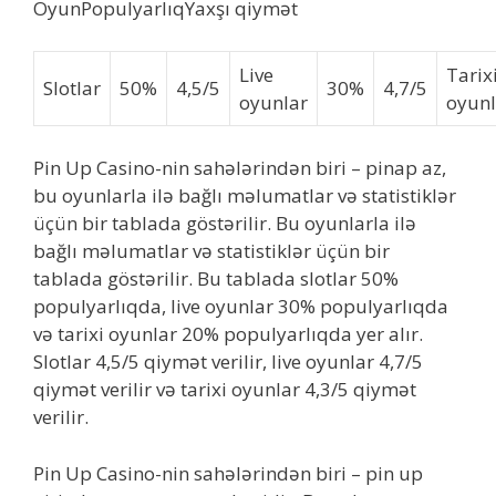
OyunPopulyarlıqYaxşı qiymət
Live
Tarix
Slotlar
50%
4,5/5
30%
4,7/5
oyunlar
oyunl
Pin Up Casino-nin sahələrindən biri – pinap az,
bu oyunlarla ilə bağlı məlumatlar və statistiklər
üçün bir tablada göstərilir. Bu oyunlarla ilə
bağlı məlumatlar və statistiklər üçün bir
tablada göstərilir. Bu tablada slotlar 50%
populyarlıqda, live oyunlar 30% populyarlıqda
və tarixi oyunlar 20% populyarlıqda yer alır.
Slotlar 4,5/5 qiymət verilir, live oyunlar 4,7/5
qiymət verilir və tarixi oyunlar 4,3/5 qiymət
verilir.
Pin Up Casino-nin sahələrindən biri – pin up