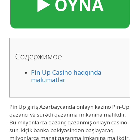
▶️ OYNA
Содержимое
Pin Up Casino haqqında
məlumatlar
Pin Up giriş Azərbaycanda onlayn kazino Pin-Up,
qazancı və sürətli qazanma imkanına malikdir.
Bu milyonlarca qazanç qazanmış onlayn casino-
sun, kiçik banka bakiyəsindən başlayaraq
milyonlarca manat qazanma imkanına malikdir.