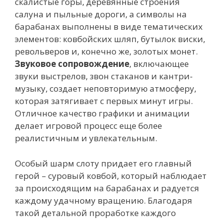
скалистые горы, деревянные строения
салуна и пыльные дороги, а символы на
барабанах выполнены в виде тематических
элементов: ковбойских шляп, бутылок виски,
револьверов и, конечно же, золотых монет.
Звуковое сопровождение
, включающее
звуки выстрелов, звон стаканов и кантри-
музыку, создает неповторимую атмосферу,
которая затягивает с первых минут игры.
Отличное качество графики и анимации
делает игровой процесс еще более
реалистичным и увлекательным.
Особый шарм слоту придает его главный
герой – суровый ковбой, который наблюдает
за происходящим на барабанах и радуется
каждому удачному вращению. Благодаря
такой детальной проработке каждого