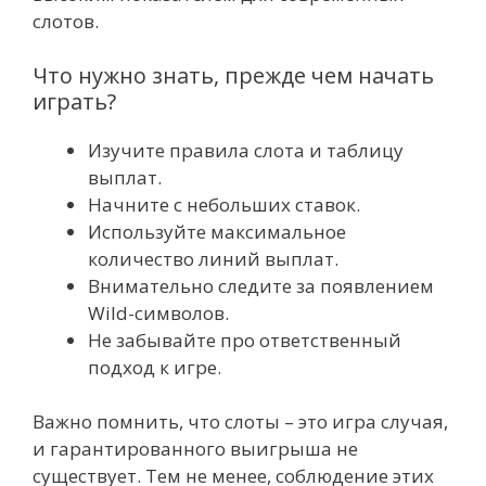
слотов.
Что нужно знать, прежде чем начать
играть?
Изучите правила слота и таблицу
выплат.
Начните с небольших ставок.
Используйте максимальное
количество линий выплат.
Внимательно следите за появлением
Wild-символов.
Не забывайте про ответственный
подход к игре.
Важно помнить, что слоты – это игра случая,
и гарантированного выигрыша не
существует. Тем не менее, соблюдение этих