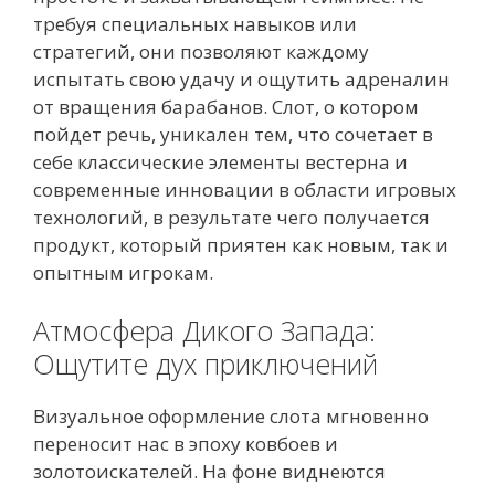
требуя специальных навыков или
стратегий, они позволяют каждому
испытать свою удачу и ощутить адреналин
от вращения барабанов. Слот, о котором
пойдет речь, уникален тем, что сочетает в
себе классические элементы вестерна и
современные инновации в области игровых
технологий, в результате чего получается
продукт, который приятен как новым, так и
опытным игрокам.
Атмосфера Дикого Запада:
Ощутите дух приключений
Визуальное оформление слота мгновенно
переносит нас в эпоху ковбоев и
золотоискателей. На фоне виднеются