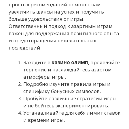
простых рекомендаций поможет вам
увеличить шансы на успех и получить
больше удовольствия от игры.
Ответственный подход к азартным играм
важен для поддержания позитивного опыта
и предотвращения нежелательных
последствий.
Заходите в
казино олимп
, проявляйте
терпение и наслаждайтесь азартом
атмосферы игры.
Подробно изучите правила игры и
специфику бонусных символов.
Пробуйте различные стратегии игры
и не бойтесь экспериментировать.
Устанавливайте для себя лимит ставок
и времени игры.