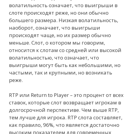
волатильность означает, что выигрыши в
слоте происходят реже, но они обычно
большего размера. Низкая волатильность,
наоборот, означает, что выигрыши
происходят чаще, но их размер обычно
меньше. Слот, о котором мы говорим,
относится к слотам со средней или высокой
волатильностью, что означает, что
выигрыши могут быть как небольшими, но
частыми, так и крупными, но возникать
реже.
RTP или Return to Player – это процент от всех
ставок, которые слот возвращает игрокам в
долгосрочной перспективе. Чем выше RTP,
тем лучше для игрока. RTP слота составляет,
как правило, 96%, что является достаточно
высоким показателем для современных