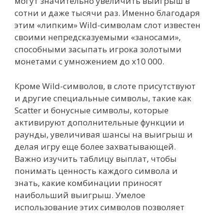
могут значительно увеличить выигрыш в
сотни и даже тысячи раз. Именно благодаря
этим «липким» Wild-символам слот известен
своими непредсказуемыми «заносами»,
способными засыпать игрока золотыми
монетами с умножением до x10 000.
Кроме Wild-символов, в слоте присутствуют
и другие специальные символы, такие как
Scatter и бонусные символы, которые
активируют дополнительные функции и
раунды, увеличивая шансы на выигрыш и
делая игру еще более захватывающей.
Важно изучить таблицу выплат, чтобы
понимать ценность каждого символа и
знать, какие комбинации приносят
наибольший выигрыш. Умелое
использование этих символов позволяет