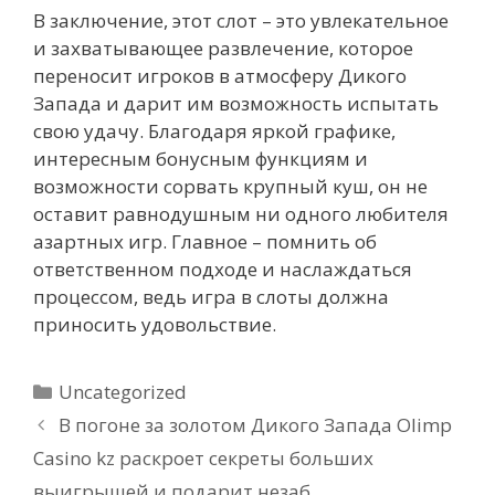
В заключение, этот слот – это увлекательное
и захватывающее развлечение, которое
переносит игроков в атмосферу Дикого
Запада и дарит им возможность испытать
свою удачу. Благодаря яркой графике,
интересным бонусным функциям и
возможности сорвать крупный куш, он не
оставит равнодушным ни одного любителя
азартных игр. Главное – помнить об
ответственном подходе и наслаждаться
процессом, ведь игра в слоты должна
приносить удовольствие.
Categorías
Uncategorized
В погоне за золотом Дикого Запада Olimp
Casino kz раскроет секреты больших
выигрышей и подарит незаб