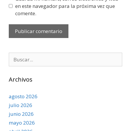
en este navegador para la próxima vez que
comente.
Buscar:
Archivos
agosto 2026
julio 2026
junio 2026
mayo 2026