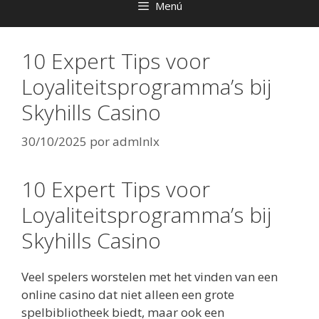
Menú
10 Expert Tips voor
Loyaliteitsprogramma’s bij
Skyhills Casino
30/10/2025
por
admlnlx
10 Expert Tips voor
Loyaliteitsprogramma’s bij
Skyhills Casino
Veel spelers worstelen met het vinden van een
online casino dat niet alleen een grote
spelbibliotheek biedt, maar ook een