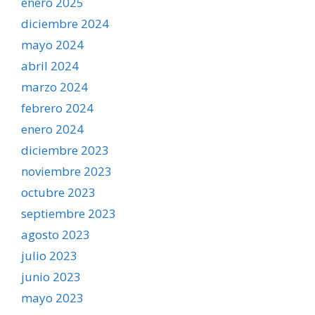
enero 2025
diciembre 2024
mayo 2024
abril 2024
marzo 2024
febrero 2024
enero 2024
diciembre 2023
noviembre 2023
octubre 2023
septiembre 2023
agosto 2023
julio 2023
junio 2023
mayo 2023