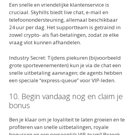
Een snelle en vriendelijke klantenservice is
cruciaal. Skyhills biedt live chat, e‑mail en
telefoonondersteuning, allemaal beschikbaar
24 uur per dag. Het supportteam is getraind in
zowel crypto‑ als fiat‑betalingen, zodat ze elke
vraag vlot kunnen afhandelen.
Industry Secret: Tijdens piekuren (bijvoorbeeld
grote sportevenementen) kun je via de chat een
snelle uitbetaling aanvragen; de agents hebben
een speciale “express‑queue” voor VIP‑leden.
10. Begin vandaag nog en claim je
bonus
Ben je klaar om je loyaliteit te laten groeien en te
profiteren van snelle uitbetalingen, royale
bonussen en een persoonlijk VIP‑team? Bezoek