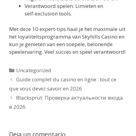
Verantwoord spelen: Limieten en
self‑exclusion tools.
Met deze 10 expert‑tips haal je het maximale uit
het loyaliteitsprogramma van Skyhills Casino en
kun je genieten van een soepele, belonende
speelervaring. Veel succes en speel verantwoord!
Categorías
Uncategorized
Guide complet du casino en ligne : tout ce
que vous devez savoir en 2026
Blacksprut: Проверка актуальности входа
в 2026
Deja un comentario