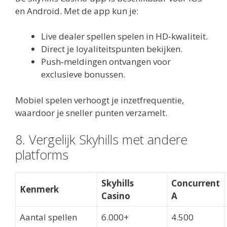
en Android. Met de app kun je:
Live dealer spellen spelen in HD‑kwaliteit.
Direct je loyaliteitspunten bekijken.
Push‑meldingen ontvangen voor
exclusieve bonussen.
Mobiel spelen verhoogt je inzetfrequentie,
waardoor je sneller punten verzamelt.
8. Vergelijk Skyhills met andere
platforms
Skyhills
Concurrent
Kenmerk
Casino
A
Aantal spellen
6.000+
4.500