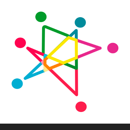
Saltar
al
contenido