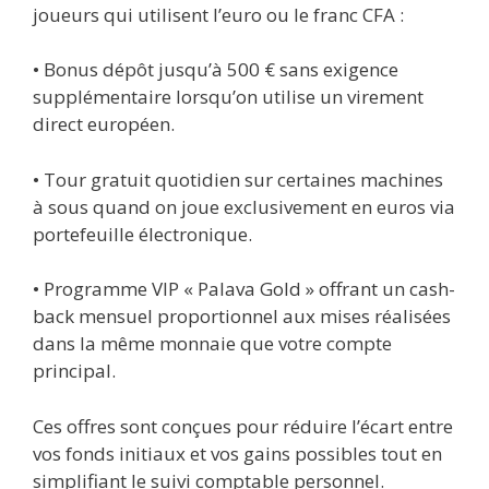
joueurs qui utilisent l’euro ou le franc CFA :
• Bonus dépôt jusqu’à 500 € sans exigence
supplémentaire lorsqu’on utilise un virement
direct européen.
• Tour gratuit quotidien sur certaines machines
à sous quand on joue exclusivement en euros via
portefeuille électronique.
• Programme VIP « Palava Gold » offrant un cash-
back mensuel proportionnel aux mises réalisées
dans la même monnaie que votre compte
principal.
Ces offres sont conçues pour réduire l’écart entre
vos fonds initiaux et vos gains possibles tout en
simplifiant le suivi comptable personnel.