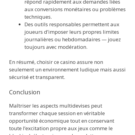
répond rapidement aux demandes liées
aux conversions monétaires ou problèmes
techniques.
Des outils responsables permettent aux
joueurs d’imposer leurs propres limites
journalières ou hebdomadaires — jouez
toujours avec modération.
En résumé, choisir ce casino assure non
seulement un environnement ludique mais aussi
sécurisé et transparent.
Conclusion
Maîtriser les aspects multidevises peut
transformer chaque session en véritable
opportunité économique tout en conservant
toute l’excitation propre aux jeux comme le