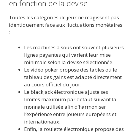
en fonction de la devise
Toutes les catégories de jeux ne réagissent pas
identiquement face aux fluctuations monétaires
:
Les machines à sous ont souvent plusieurs
lignes payantes qui varient leur mise
minimale selon la devise sélectionnée.
Le vidéo poker propose des tables où le
tableau des gains est adapté directement
au cours officiel du jour.
Le blackjack électronique ajuste ses
limites maximum par défaut suivant la
monnaie utilisée afin d’harmoniser
l’expérience entre joueurs européens et
internationaux.
Enfin, la roulette électronique propose des