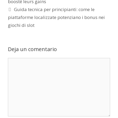
boosté leurs gains
Guida tecnica per principianti: come le
piattaforme localizzate potenziano i bonus nei
giochi di slot
Deja un comentario
Comentario