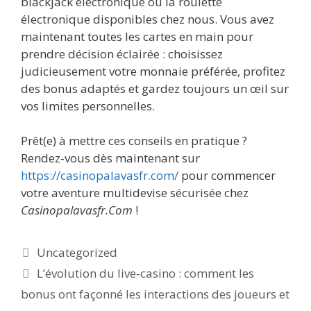
blackjack électronique ou la roulette
électronique disponibles chez nous. Vous avez
maintenant toutes les cartes en main pour
prendre décision éclairée : choisissez
judicieusement votre monnaie préférée, profitez
des bonus adaptés et gardez toujours un œil sur
vos limites personnelles.
Prêt(e) à mettre ces conseils en pratique ?
Rendez‑vous dès maintenant sur
https://casinopalavasfr.com/
pour commencer
votre aventure multidevise sécurisée chez
Casinopalavasfr.Com
!
Categorías
Uncategorized
L’évolution du live‑casino : comment les
bonus ont façonné les interactions des joueurs et