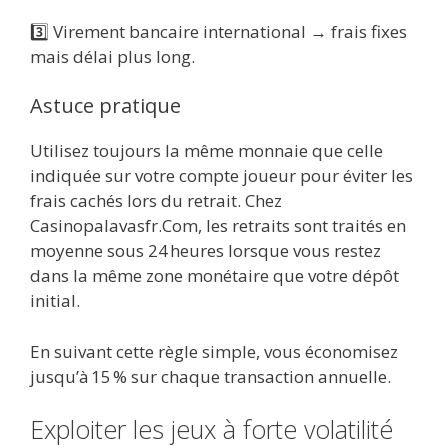
3️⃣ Virement bancaire international → frais fixes
mais délai plus long.
Astuce pratique
Utilisez toujours la même monnaie que celle
indiquée sur votre compte joueur pour éviter les
frais cachés lors du retrait. Chez
Casinopalavasfr.Com, les retraits sont traités en
moyenne sous 24 heures lorsque vous restez
dans la même zone monétaire que votre dépôt
initial.
En suivant cette règle simple, vous économisez
jusqu’à 15 % sur chaque transaction annuelle.
Exploiter les jeux à forte volatilité