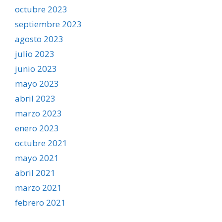
octubre 2023
septiembre 2023
agosto 2023
julio 2023
junio 2023
mayo 2023
abril 2023
marzo 2023
enero 2023
octubre 2021
mayo 2021
abril 2021
marzo 2021
febrero 2021