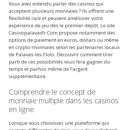
Vous avez entendu parler des casinos qui
acceptent plusieurs monnaies ? Ils offrent une
flexibilité rare et peuvent améliorer votre
expérience de jeu dès le premier dépôt. Le site
Casinopalavasfr.Com propose notamment des
options de paiement en euros, dollars ou même
en crypto‑monnaies selon les partenaires locaux
de Palavas‑les‑Flots. Découvrir comment tirer
parti de ces possibilités vous fera gagner du
temps et parfois même de l’argent
supplémentaire.
Comprendre le concept de
monnaie multiple dans les casinos
en ligne
Lorsque vous choisissez une plateforme qui