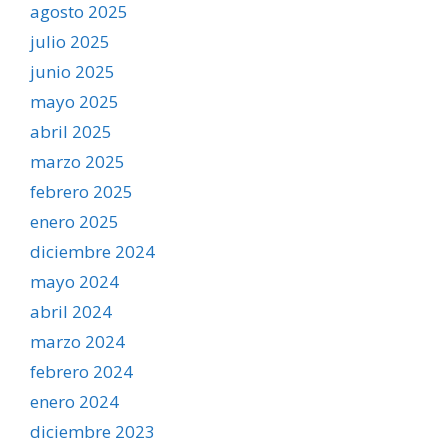
agosto 2025
julio 2025
junio 2025
mayo 2025
abril 2025
marzo 2025
febrero 2025
enero 2025
diciembre 2024
mayo 2024
abril 2024
marzo 2024
febrero 2024
enero 2024
diciembre 2023