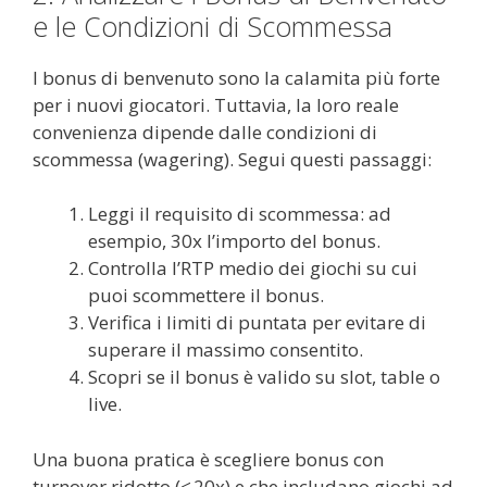
e le Condizioni di Scommessa
I bonus di benvenuto sono la calamita più forte
per i nuovi giocatori. Tuttavia, la loro reale
convenienza dipende dalle condizioni di
scommessa (wagering). Segui questi passaggi:
Leggi il requisito di scommessa: ad
esempio, 30x l’importo del bonus.
Controlla l’RTP medio dei giochi su cui
puoi scommettere il bonus.
Verifica i limiti di puntata per evitare di
superare il massimo consentito.
Scopri se il bonus è valido su slot, table o
live.
Una buona pratica è scegliere bonus con
turnover ridotto (≤ 20x) e che includano giochi ad