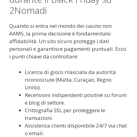
2Nomadi
Quando si entra nel mondo dei casino non
AAMS, la prima decisione è fondamentale:
affidabilità. Un sito sicuro protegge i dati
personali e garantisce pagamenti puntuali. Ecco
i punti chiave da controllare:
Licenza di gioco rilasciata da autorità
riconosciute (Malta, Curaçao, Regno
Unito).
Recensioni indipendenti positive su forum
e blog di settore.
Crittografia SSL per proteggere le
transazioni.
Assistenza clienti disponibile 24/7 via chat
o email.