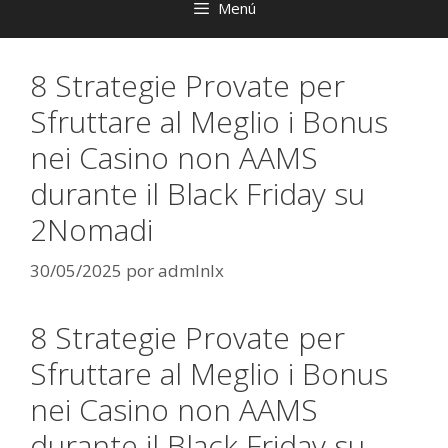
Menú
8 Strategie Provate per
Sfruttare al Meglio i Bonus
nei Casino non AAMS
durante il Black Friday su
2Nomadi
30/05/2025
por
admlnlx
8 Strategie Provate per
Sfruttare al Meglio i Bonus
nei Casino non AAMS
durante il Black Friday su