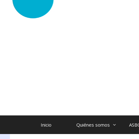
Inicio
Quiénes somos
ASB