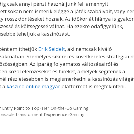
ndig csak annyi pénzt használjunk fel, amennyit
t sokan nem ismerik eléggé a játék szabályait, vagy n
gy rossz döntéseket hoznak. Az időkorlát hiánya is gyakor
zessé és költségessé válhat. Ha ezekre odafigyelünk,
esebbé tehetjük a kaszinózást.
ént említhetjük
Erik Seidelt
, aki nemcsak kiváló
zakmában. Személyes sikerei és következetes stratégiái m
özösségben. Az iparág folyamatos változásairól és
en közöl elemzéseket és híreket, amelyek segítenek a
él részletesebben is megismerkedni a kaszinózás világá
t a
kaszino online magyar
platformot is megtekinteni.
r Entry Point to Top-Tier On-the-Go Gaming
ponsable transforment l’expérience iGaming