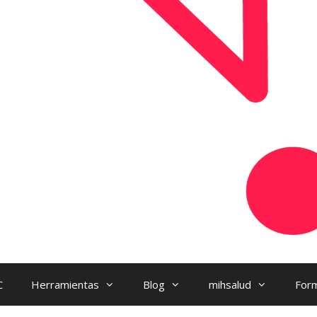
C
Herramientas
Blog
mihsalud
Form