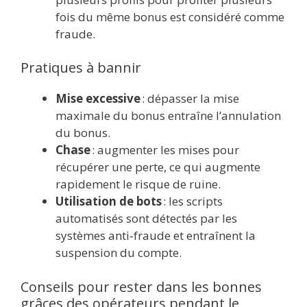
fois du même bonus est considéré comme
fraude.
Pratiques à bannir
Mise excessive
: dépasser la mise
maximale du bonus entraîne l’annulation
du bonus.
Chase
: augmenter les mises pour
récupérer une perte, ce qui augmente
rapidement le risque de ruine.
Utilisation de bots
: les scripts
automatisés sont détectés par les
systèmes anti‑fraude et entraînent la
suspension du compte.
Conseils pour rester dans les bonnes
grâces des opérateurs pendant le