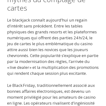
cartes
Le blackjack connaît aujourd’hui un regain
d’intérêt sans précédent. Entre les tables
physiques des grands resorts et les plateformes
numériques qui offrent des parties 24 h/24, le
jeu de cartes le plus emblématique du casino
attire aussi bien les novices que les joueurs
chevronnés. Cette popularité s’explique en partie
par la modernisation des règles, l’arrivée du
« live dealer » et la multiplication des promotions
qui rendent chaque session plus excitante.
Le Black Friday, traditionnellement associé aux
bonnes affaires électroniques, est devenu un
moment privilégié pour les amateurs de casino
en ligne. Les opérateurs rivalisent d’ingéniosité