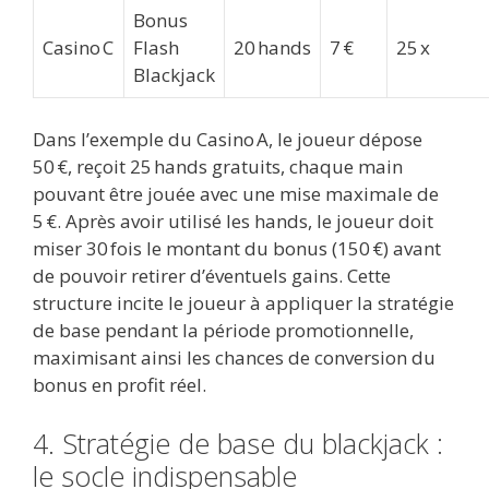
Bonus
Casino C
Flash
20 hands
7 €
25 x
Blackjack
Dans l’exemple du Casino A, le joueur dépose
50 €, reçoit 25 hands gratuits, chaque main
pouvant être jouée avec une mise maximale de
5 €. Après avoir utilisé les hands, le joueur doit
miser 30 fois le montant du bonus (150 €) avant
de pouvoir retirer d’éventuels gains. Cette
structure incite le joueur à appliquer la stratégie
de base pendant la période promotionnelle,
maximisant ainsi les chances de conversion du
bonus en profit réel.
4. Stratégie de base du blackjack :
le socle indispensable