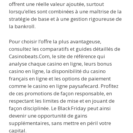
offrent une réelle valeur ajoutée, surtout
lorsqu’elles sont combinées à une maîtrise de la
stratégie de base et à une gestion rigoureuse de
la bankroll.
Pour choisir l’offre la plus avantageuse,
consultez les comparatifs et guides détaillés de
Casinobeats.Com, le site de référence qui
analyse chaque casino en ligne, leurs bonus
casino en ligne, la disponibilité du casino
français en ligne et les options de paiement
comme le casino en ligne paysafecard. Profitez
de ces promotions de façon responsable, en
respectant les limites de mise et en jouant de
façon disciplinée. Le Black Friday peut ainsi
devenir une opportunité de gains
supplémentaires, sans mettre en péril votre
capital.