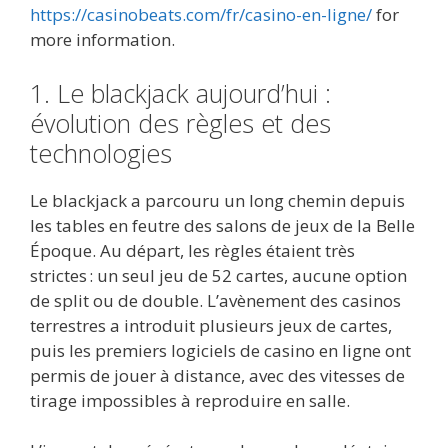
https://casinobeats.com/fr/casino-en-ligne/
for
more information.
1. Le blackjack aujourd’hui :
évolution des règles et des
technologies
Le blackjack a parcouru un long chemin depuis
les tables en feutre des salons de jeux de la Belle
Époque. Au départ, les règles étaient très
strictes : un seul jeu de 52 cartes, aucune option
de split ou de double. L’avènement des casinos
terrestres a introduit plusieurs jeux de cartes,
puis les premiers logiciels de casino en ligne ont
permis de jouer à distance, avec des vitesses de
tirage impossibles à reproduire en salle.