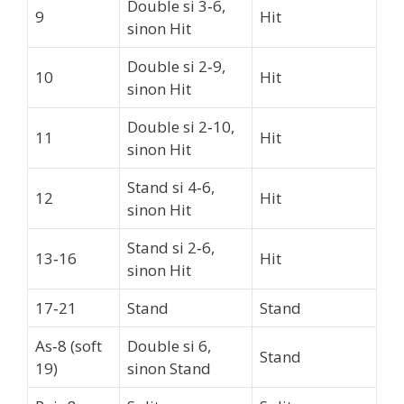
Double si 3‑6,
9
Hit
sinon Hit
Double si 2‑9,
10
Hit
sinon Hit
Double si 2‑10,
11
Hit
sinon Hit
Stand si 4‑6,
12
Hit
sinon Hit
Stand si 2‑6,
13‑16
Hit
sinon Hit
17‑21
Stand
Stand
As‑8 (soft
Double si 6,
Stand
19)
sinon Stand