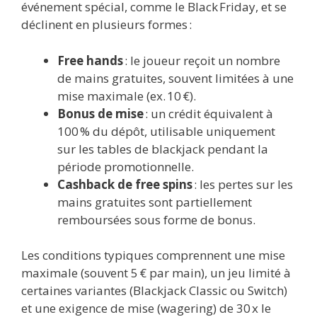
événement spécial, comme le Black Friday, et se
déclinent en plusieurs formes :
Free hands
: le joueur reçoit un nombre
de mains gratuites, souvent limitées à une
mise maximale (ex. 10 €).
Bonus de mise
: un crédit équivalent à
100 % du dépôt, utilisable uniquement
sur les tables de blackjack pendant la
période promotionnelle.
Cashback de free spins
: les pertes sur les
mains gratuites sont partiellement
remboursées sous forme de bonus.
Les conditions typiques comprennent une mise
maximale (souvent 5 € par main), un jeu limité à
certaines variantes (Blackjack Classic ou Switch)
et une exigence de mise (wagering) de 30 x le