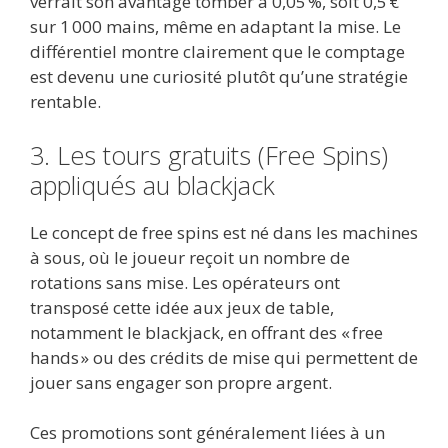
verrait son avantage tomber à 0,05 %, soit 0,5 €
sur 1 000 mains, même en adaptant la mise. Le
différentiel montre clairement que le comptage
est devenu une curiosité plutôt qu’une stratégie
rentable.
3. Les tours gratuits (Free Spins)
appliqués au blackjack
Le concept de free spins est né dans les machines
à sous, où le joueur reçoit un nombre de
rotations sans mise. Les opérateurs ont
transposé cette idée aux jeux de table,
notamment le blackjack, en offrant des « free
hands » ou des crédits de mise qui permettent de
jouer sans engager son propre argent.
Ces promotions sont généralement liées à un