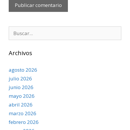
Buscar:
Archivos
agosto 2026
julio 2026
junio 2026
mayo 2026
abril 2026
marzo 2026
febrero 2026