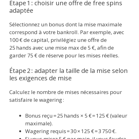
Étape 1 : choisir une offre de free spins
adaptée
Sélectionnez un bonus dont la mise maximale
correspond à votre bankroll. Par exemple, avec
100 € de capital, privilégiez une offre de
25 hands avec une mise max de 5 €, afin de
garder 75 € de réserve pour les mises réelles.
Étape 2 : adapter la taille de la mise selon
les exigences de mise
Calculez le nombre de mises nécessaires pour
satisfaire le wagering :
Bonus reçu = 25 hands × 5 € = 125 € (valeur
maximale).
Wagering requis = 30 × 125 € = 3 750 €.
Si vous misez 5 € par main, il vous faudra