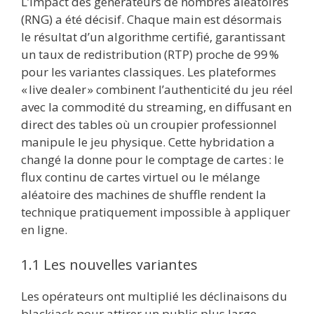
L’impact des générateurs de nombres aléatoires
(RNG) a été décisif. Chaque main est désormais
le résultat d’un algorithme certifié, garantissant
un taux de redistribution (RTP) proche de 99 %
pour les variantes classiques. Les plateformes
« live dealer » combinent l’authenticité du jeu réel
avec la commodité du streaming, en diffusant en
direct des tables où un croupier professionnel
manipule le jeu physique. Cette hybridation a
changé la donne pour le comptage de cartes : le
flux continu de cartes virtuel ou le mélange
aléatoire des machines de shuffle rendent la
technique pratiquement impossible à appliquer
en ligne.
1.1 Les nouvelles variantes
Les opérateurs ont multiplié les déclinaisons du
blackjack pour attirer un public plus large.