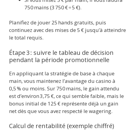
750 mains (3 750 € ÷ 5 €).
Planifiez de jouer 25 hands gratuits, puis
continuez avec des mises de 5 € jusqu’à atteindre
le total requis.
Étape 3 : suivre le tableau de décision
pendant la période promotionnelle
En appliquant la stratégie de base à chaque
main, vous maintenez l’avantage du casino à
0,5 % ou moins. Sur 750 mains, le gain attendu
est d’environ 3,75 €, ce qui semble faible, mais le
bonus initial de 125 € représente déjà un gain
net dès que vous avez respecté le wagering.
Calcul de rentabilité (exemple chiffré)