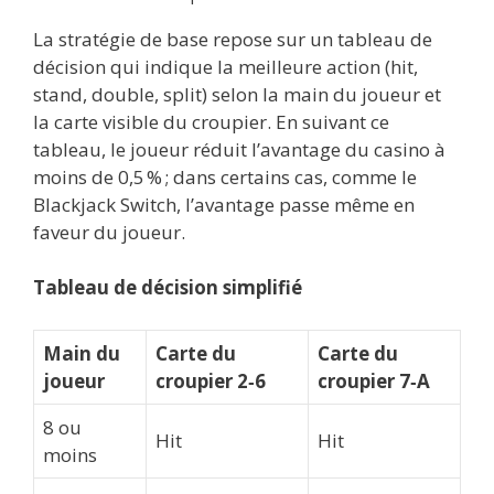
La stratégie de base repose sur un tableau de
décision qui indique la meilleure action (hit,
stand, double, split) selon la main du joueur et
la carte visible du croupier. En suivant ce
tableau, le joueur réduit l’avantage du casino à
moins de 0,5 % ; dans certains cas, comme le
Blackjack Switch, l’avantage passe même en
faveur du joueur.
Tableau de décision simplifié
Main du
Carte du
Carte du
joueur
croupier 2‑6
croupier 7‑A
8 ou
Hit
Hit
moins