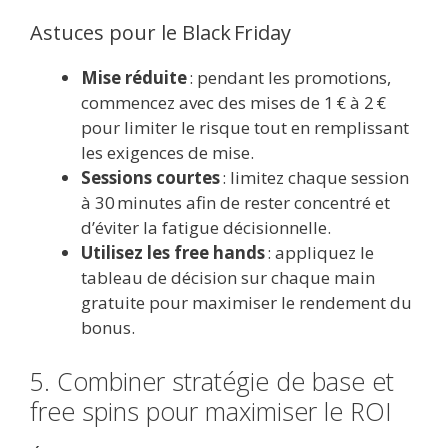
Astuces pour le Black Friday
Mise réduite
: pendant les promotions,
commencez avec des mises de 1 € à 2 €
pour limiter le risque tout en remplissant
les exigences de mise.
Sessions courtes
: limitez chaque session
à 30 minutes afin de rester concentré et
d’éviter la fatigue décisionnelle.
Utilisez les free hands
: appliquez le
tableau de décision sur chaque main
gratuite pour maximiser le rendement du
bonus.
5. Combiner stratégie de base et
free spins pour maximiser le ROI