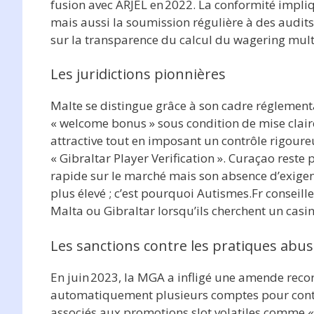
fusion avec ARJEL en 2022. La conformité impli
mais aussi la soumission régulière à des audit
sur la transparence du calcul du wagering mult
Les juridictions pionnières
Malte se distingue grâce à son cadre réglemen
« welcome bonus » sous condition de mise claire
attractive tout en imposant un contrôle rigoureu
« Gibraltar Player Verification ». Curaçao rest
rapide sur le marché mais son absence d’exigen
plus élevé ; c’est pourquoi Autismes.Fr conseil
Malta ou Gibraltar lorsqu’ils cherchent un casino 
Les sanctions contre les pratiques abus
En juin 2023, la MGA a infligé une amende recor
automatiquement plusieurs comptes pour contou
associés aux promotions slot volatiles comme « 