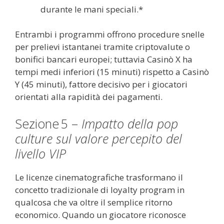
durante le mani speciali.*
Entrambi i programmi offrono procedure snelle
per prelievi istantanei tramite criptovalute o
bonifici bancari europei; tuttavia Casinò X ha
tempi medi inferiori (15 minuti) rispetto a Casinò
Y (45 minuti), fattore decisivo per i giocatori
orientati alla rapidità dei pagamenti.
Sezione 5 –
Impatto della pop
culture sul valore percepito del
livello VIP
Le licenze cinematografiche trasformano il
concetto tradizionale di loyalty program in
qualcosa che va oltre il semplice ritorno
economico. Quando un giocatore riconosce