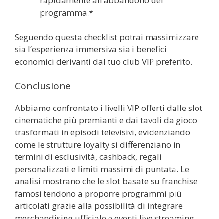
rapidamente all’abbandono del
programma.*
Seguendo questa checklist potrai massimizzare
sia l’esperienza immersiva sia i benefici
economici derivanti dal tuo club VIP preferito.
Conclusione
Abbiamo confrontato i livelli VIP offerti dalle slot
cinematiche più premianti e dai tavoli da gioco
trasformati in episodi televisivi, evidenziando
come le strutture loyalty si differenziano in
termini di esclusività, cashback, regali
personalizzati e limiti massimi di puntata. Le
analisi mostrano che le slot basate su franchise
famosi tendono a proporre programmi più
articolati grazie alla possibilità di integrare
merchandising ufficiale e eventi live streaming