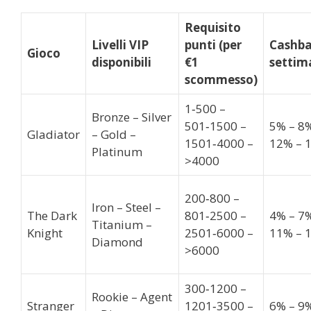
Requisito
Livelli VIP
punti (per
Cashb
Gioco
disponibili
€1
settim
scommesso)
1‑500 –
Bronze – Silver
501‑1500 –
5% – 8
Gladiator
– Gold –
1501‑4000 –
12% – 
Platinum
>4000
200‑800 –
Iron – Steel –
The Dark
801‑2500 –
4% – 7
Titanium –
Knight
2501‑6000 –
11% – 
Diamond
>6000
300‑1200 –
Rookie – Agent
Stranger
1201‑3500 –
6% – 9