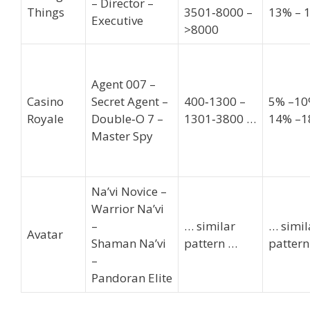
– Director –
Things
3501‑8000 –
13% – 
Executive
>8000
Agent 007 –
Casino
Secret Agent –
400‑1300 –
5% –10
Royale
Double‑O 7 –
1301‑3800 …
14% –
Master Spy
Na’vi Novice –
Warrior Na’vi
–
… similar
… simil
Avatar
Shaman Na’vi
pattern …
pattern
–
Pandoran Elite