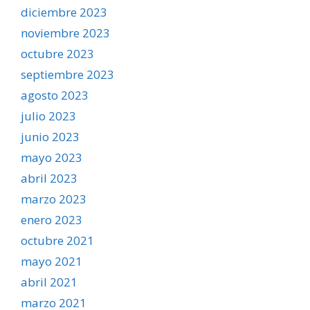
diciembre 2023
noviembre 2023
octubre 2023
septiembre 2023
agosto 2023
julio 2023
junio 2023
mayo 2023
abril 2023
marzo 2023
enero 2023
octubre 2021
mayo 2021
abril 2021
marzo 2021