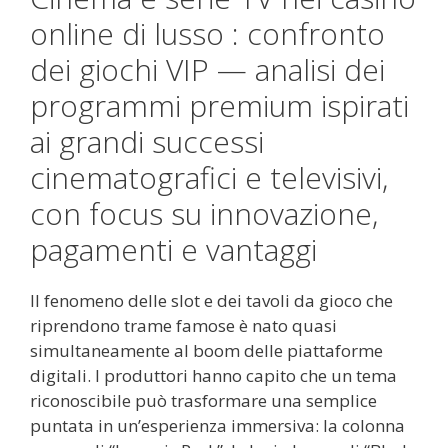
online di lusso : confronto
dei giochi VIP — analisi dei
programmi premium ispirati
ai grandi successi
cinematografici e televisivi,
con focus su innovazione,
pagamenti e vantaggi
Il fenomeno delle slot e dei tavoli da gioco che
riprendono trame famose è nato quasi
simultaneamente al boom delle piattaforme
digitali. I produttori hanno capito che un tema
riconoscibile può trasformare una semplice
puntata in un’esperienza immersiva: la colonna