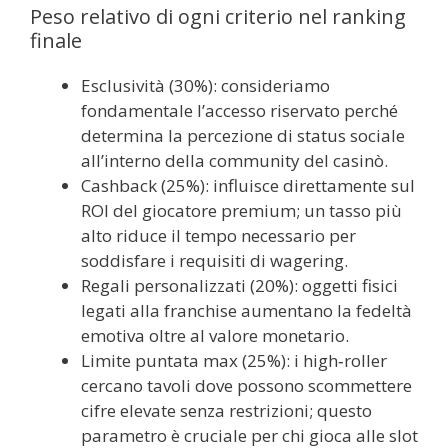
Peso relativo di ogni criterio nel ranking
finale
Esclusività (30%): consideriamo
fondamentale l’accesso riservato perché
determina la percezione di status sociale
all’interno della community del casinò.
Cashback (25%): influisce direttamente sul
ROI del giocatore premium; un tasso più
alto riduce il tempo necessario per
soddisfare i requisiti di wagering.
Regali personalizzati (20%): oggetti fisici
legati alla franchise aumentano la fedeltà
emotiva oltre al valore monetario.
Limite puntata max (25%): i high‑roller
cercano tavoli dove possono scommettere
cifre elevate senza restrizioni; questo
parametro è cruciale per chi gioca alle slot