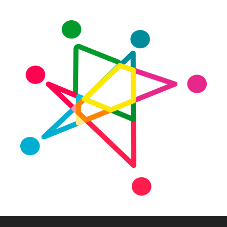
Saltar
al
contenido