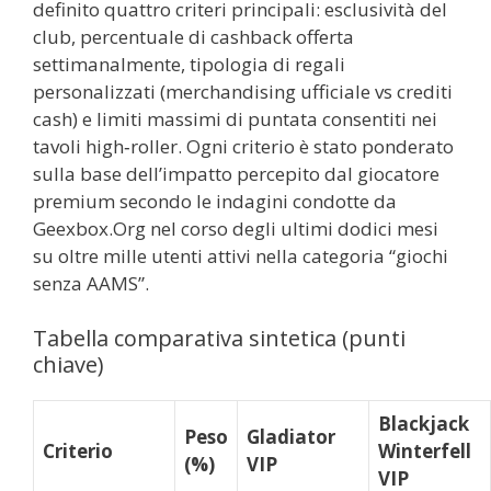
definito quattro criteri principali: esclusività del
club, percentuale di cashback offerta
settimanalmente, tipologia di regali
personalizzati (merchandising ufficiale vs crediti
cash) e limiti massimi di puntata consentiti nei
tavoli high‑roller. Ogni criterio è stato ponderato
sulla base dell’impatto percepito dal giocatore
premium secondo le indagini condotte da
Geexbox.Org nel corso degli ultimi dodici mesi
su oltre mille utenti attivi nella categoria “giochi
senza AAMS”.
Tabella comparativa sintetica (punti
chiave)
Blackjack
Peso
Gladiator
Criterio
Winterfell
(%)
VIP
VIP