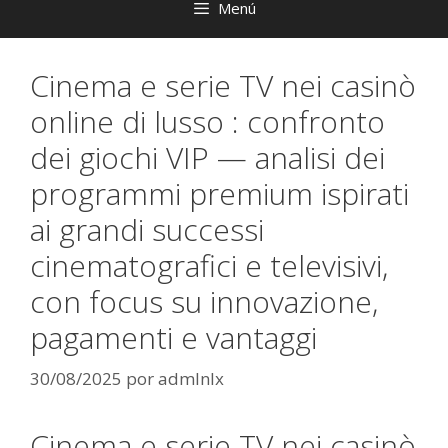
Menú
Cinema e serie TV nei casinò
online di lusso : confronto
dei giochi VIP — analisi dei
programmi premium ispirati
ai grandi successi
cinematografici e televisivi,
con focus su innovazione,
pagamenti e vantaggi
30/08/2025
por
admlnlx
Cinema e serie TV nei casinò