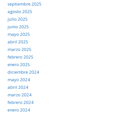
septiembre 2025
agosto 2025
julio 2025
junio 2025
mayo 2025
abril 2025
marzo 2025
febrero 2025
enero 2025
diciembre 2024
mayo 2024
abril 2024
marzo 2024
febrero 2024
enero 2024