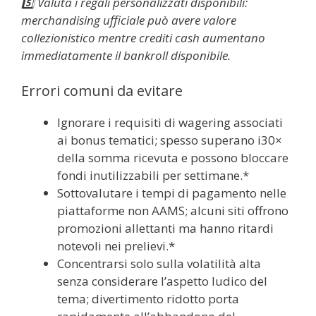
5️⃣ Valuta i regali personalizzati disponibili:
merchandising ufficiale può avere valore
collezionistico mentre crediti cash aumentano
immediatamente il bankroll disponibile.
Errori comuni da evitare
Ignorare i requisiti di wagering associati
ai bonus tematici; spesso superano i​30×​
della somma ricevuta e possono bloccare
fondi inutilizzabili per settimane.*
Sottovalutare i tempi di pagamento nelle
piattaforme non AAMS; alcuni siti offrono
promozioni allettanti ma hanno ritardi
notevoli nei prelievi.*
Concentrarsi solo sulla volatilità alta
senza considerare l’aspetto ludico del
tema; divertimento ridotto porta