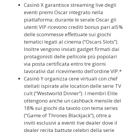
Casinò X garantisce streaming live degli
eventi premi Oscar integrato nella
piattaforma; durante le serate Oscar gli
utenti VIP ricevono crediti bonus pari al​5%​
delle scommesse effettuate sui giochi
tematici legati al cinema (“Oscars Slots”).
Inoltre vengono inviati gadget firmati dai
protagonisti delle pellicole più popolari
via posta certificata entro tre giorni
lavorativi dal ricevimento dell’ordine VIP.*
Casinò Y organizza cene virtuali con chef
stellati ispirate alle location delle serie TV
cult (“Westworld Dinner”). I membri Elite
ottengono anche un cashback mensile del​
18%​ sui giochi da tavolo con tema series
(“Game of Thrones Blackjack”), oltre a
inviti esclusivi a eventi live dealer dove il
dealer recita battute celebri della serie