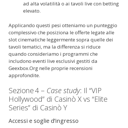
ad alta volatilità o ai tavoli live con betting
elevato.
Applicando questi pesi otteniamo un punteggio
complessivo che posiziona le offerte legate alle
slot cinematiche leggermente sopra quelle dei
tavoli tematici, ma la differenza si riduce
quando consideriamo i programmi che
includono eventi live esclusivi gestiti da
Geexbox.Org nelle proprie recensioni
approfondite.
Sezione 4 –
Case study
: Il “VIP
Hollywood” di Casinò X vs “Elite
Series” di Casinò Y
Accessi e soglie d’ingresso