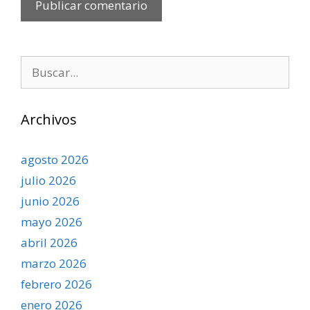
Buscar:
Archivos
agosto 2026
julio 2026
junio 2026
mayo 2026
abril 2026
marzo 2026
febrero 2026
enero 2026