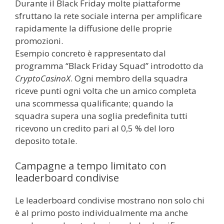
Durante il Black Friday molte piattaforme
sfruttano la rete sociale interna per amplificare
rapidamente la diffusione delle proprie
promozioni.
Esempio concreto è rappresentato dal
programma “Black Friday Squad” introdotto da
CryptoCasinoX
. Ogni membro della squadra
riceve punti ogni volta che un amico completa
una scommessa qualificante; quando la
squadra supera una soglia predefinita tutti
ricevono un credito pari al 0,5 % del loro
deposito totale.
Campagne a tempo limitato con
leaderboard condivise
Le leaderboard condivise mostrano non solo chi
è al primo posto individualmente ma anche