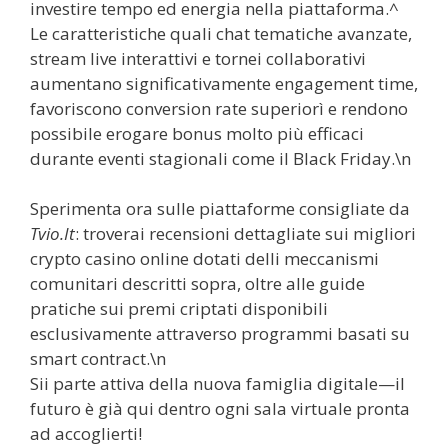
investire tempo ed energia nella piattaforma.^
Le caratteristiche quali chat tematiche avanzate,
stream live interattivi e tornei collaborativi
aumentano significativamente engagement time,
favoriscono conversion rate superiorì
e rendono
possibile erogare bonus molto più efficaci
durante eventi stagionali come il Black Friday.\n
Sperimenta ora sulle piattaforme consigliate da
Tvio.It
: troverai recensioni dettagliate sui migliori
crypto casino online dotati de­lli meccanismi
comunitari descritti sopra,
oltre alle guide
pratiche sui premi criptati disponibili
esclusivamente attraverso programmi basati su
smart contract.\n
Sii parte attiva della nuova famiglia digitale—il
futuro è già qui dentro ogni sala virtuale pronta
ad accoglierti!