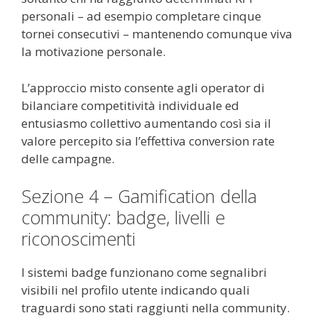
personali – ad esempio completare cinque
tornei consecutivi – mantenendo comunque viva
la motivazione personale.
L’approccio misto consente agli operator​​​​​​​​​​​​​​​​​‌​​‌​​‌​​‌​​‌​​‌​​‌​​‌​​‌​​ ‌di
bilanciare competitività individuale ed
entusiasmo collettivo aumentando così sia il
valore percepito sia l’effettiva conversion rate
delle campagne.
Sezione 4 – Gamification della
community: badge, livelli e
riconoscimenti
I sistemi badge funzionano come segnalibri
visibili nel profilo utente indicando quali
traguardi sono stati raggiunti nella community.