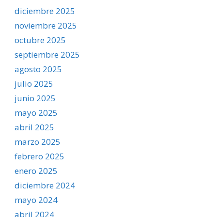
diciembre 2025
noviembre 2025
octubre 2025
septiembre 2025
agosto 2025
julio 2025
junio 2025
mayo 2025
abril 2025
marzo 2025
febrero 2025
enero 2025
diciembre 2024
mayo 2024
abril 2024