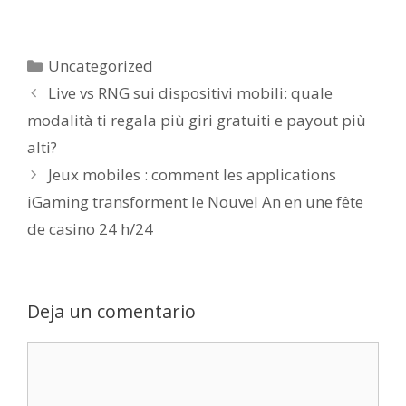
Categorías
Uncategorized
Live vs RNG sui dispositivi mobili: quale
modalità ti regala più giri gratuiti e payout più
alti?
Jeux mobiles : comment les applications
iGaming transforment le Nouvel An en une fête
de casino 24 h/24
Deja un comentario
Comentario