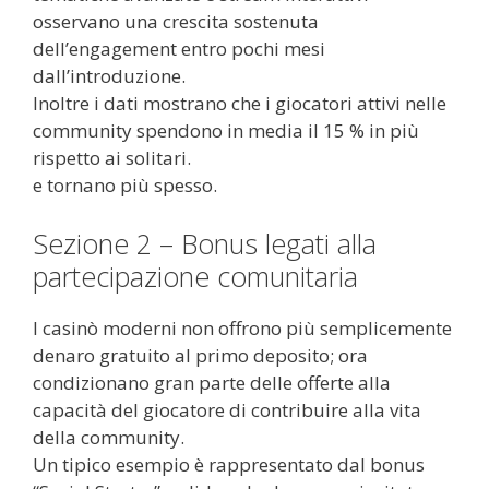
osservano una crescita sostenuta
dell’engagement entro pochi mesi
dall’introduzione.
Inoltre i dati mostrano che i giocatori attivi nelle
community spendono in media il 15 % in più
rispetto ai solitari.
e tornano più spesso.
Sezione 2 – Bonus legati alla
partecipazione comunitaria
I casinò moderni non offrono più semplicemente
denaro gratuito al primo deposito; ora
condizionano gran parte delle offerte alla
capacità del giocatore di contribuire alla vita
della community.
Un tipico esempio è rappresentato dal bonus