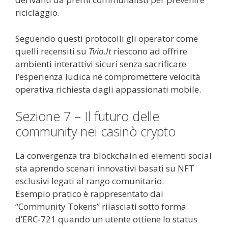
riciclaggio.
Seguendo questi protocolli gli operator​​​​​​​​​ ​come
quelli recensiti su
Tvio.It
riescono ad offrire
ambienti interattivi sicuri senza sacrificare
l’esperienza ludica né compromettere velocità
operativa richiesta dagli appassionati mobile.
Sezione 7 – Il futuro delle
community nei casinò crypto
La convergenza tra blockchain ed elementi social
sta aprendo scenari innovativi basati su NFT
esclusivi legati al rango comunitario.
Esempio pratico è rappresentato dai
“Community Tokens” rilasciati sotto forma
d’ERC‑721 quando un utente ottiene lo status