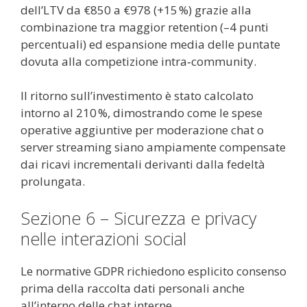
dell’LTV da €850 a €978 (+15 %) grazie alla
combinazione tra maggior retention (–4 punti
percentuali) ed espansione media delle puntate
dovuta alla competizione intra‑community.
Il ritorno sull’investimento è stato calcolato
intorno al 210 %, dimostrando come le spese
operative aggiuntive per moderazione chat o
server streaming siano ampiamente compensate
dai ricavi incrementali derivanti dalla fedeltà
prolungata.
Sezione 6 – Sicurezza e privacy
nelle interazioni social
Le normative GDPR richiedono esplicito consenso
prima della raccolta dati personali anche
all’interno delle chat interne.