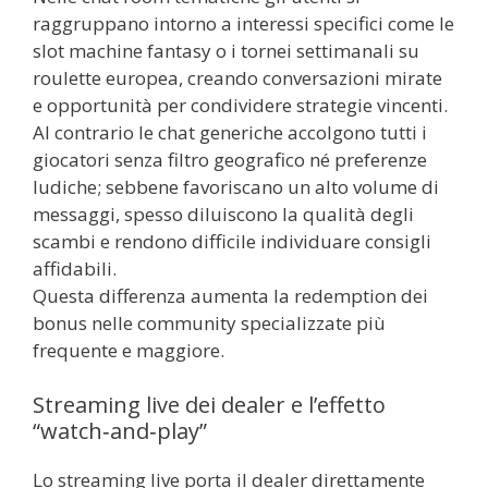
raggruppano intorno a interessi specifici come le
slot machine fantasy o i tornei settimanali su
roulette europea, creando conversazioni mirate
e opportunità per condividere strategie vincenti.
Al contrario le chat generiche accolgono tutti i
giocatori senza filtro geografico né preferenze
ludiche; sebbene favoriscano un alto volume di
messaggi, spesso diluiscono la qualità degli
scambi e rendono difficile individuare consigli
affidabili.
Questa differenza aumenta la redemption dei
bonus nelle community specializzate più
frequente e maggiore.
Streaming live dei dealer e l’effetto
“watch‑and‑play”
Lo streaming live porta il dealer direttamente