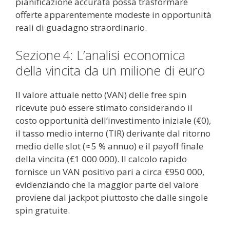
pianificazione accurata possa trasformare
offerte apparentemente modeste in opportunità
reali di guadagno straordinario.
Sezione 4: L’analisi economica
della vincita da un milione di euro
Il valore attuale netto (VAN) delle free spin
ricevute può essere stimato considerando il
costo opportunità dell’investimento iniziale (€0),
il tasso medio interno (TIR) derivante dal ritorno
medio delle slot (≈ 5 % annuo) e il payoff finale
della vincita (€1 000 000). Il calcolo rapido
fornisce un VAN positivo pari a circa €950 000,
evidenziando che la maggior parte del valore
proviene dal jackpot piuttosto che dalle singole
spin gratuite.