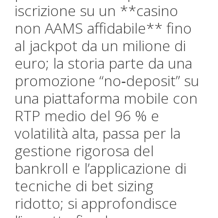
iscrizione su un **casino
non AAMS affidabile** fino
al jackpot da un milione di
euro; la storia parte da una
promozione “no‑deposit” su
una piattaforma mobile con
RTP medio del 96 % e
volatilità alta, passa per la
gestione rigorosa del
bankroll e l’applicazione di
tecniche di bet sizing
ridotto; si approfondisce