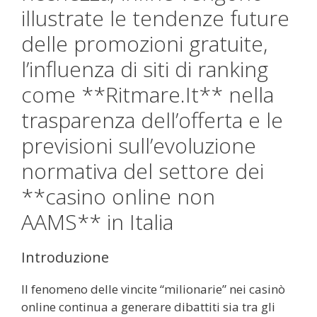
illustrate le tendenze future
delle promozioni gratuite,
l’influenza di siti di ranking
come **Ritmare.It** nella
trasparenza dell’offerta e le
previsioni sull’evoluzione
normativa del settore dei
**casino online non
AAMS** in Italia
Introduzione
Il fenomeno delle vincite “milionarie” nei casinò
online continua a generare dibattiti sia tra gli