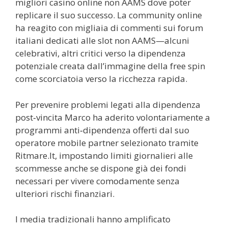
migliori casino online non AAMS dove poter
replicare il suo successo. La community online
ha reagito con migliaia di commenti sui forum
italiani dedicati alle slot non AAMS—alcuni
celebrativi, altri critici verso la dipendenza
potenziale creata dall’immagine della free spin
come scorciatoia verso la ricchezza rapida.
Per prevenire problemi legati alla dipendenza
post‑vincita Marco ha aderito volontariamente a
programmi anti‑dipendenza offerti dal suo
operatore mobile partner selezionato tramite
Ritmare.It, impostando limiti giornalieri alle
scommesse anche se dispone già dei fondi
necessari per vivere comodamente senza
ulteriori rischi finanziari.
I media tradizionali hanno amplificato