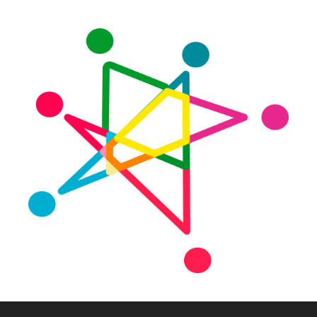
Saltar
al
contenido