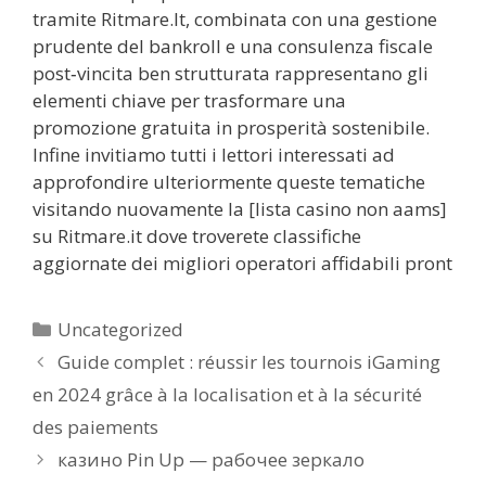
tramite Ritmare.It, combinata con una gestione
prudente del bankroll e una consulenza fiscale
post‑vincita ben strutturata rappresentano gli
elementi chiave per trasformare una
promozione gratuita in prosperità sostenibile.
Infine invitiamo tutti i lettori interessati ad
approfondire ulteriormente queste tematiche
visitando nuovamente la [lista casino non aams]
su Ritmare.it dove troverete classifiche
aggiornate dei migliori operatori affidabili pront
Categorías
Uncategorized
Guide complet : réussir les tournois iGaming
en 2024 grâce à la localisation et à la sécurité
des paiements
казино Pin Up — рабочее зеркало