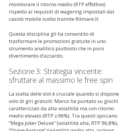
monitorare il ritorno medio (RTP effettivo)
rispetto ai requisiti di wagering impostati dal
casinò mobile scelto tramite Ritmare.It.
Questa disciplina gli ha consentito di
trasformare le promozioni gratuite in uno
strumento analitico piuttosto che in puro
divertimento d’azzardo.
Sezione 3: Strategia vincente:
sfruttare al massimo le free spin
La scelta delle slot è cruciale quando si dispone
solo di giri gratuiti: Marco ha puntato su giochi
caratterizzati da alta volatilità ma con ritorno
medio elevato (RTP ≥ 96%). Tra questi spiccano
“Mega Joker Deluxe” (volatilità alta, RTP 96,8%),
“Divine Fortune” (volatilità molto alta, jackpot