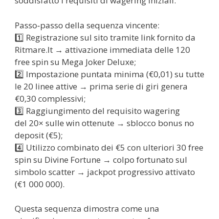
soddisfatto i requisiti di wagering iniziali.
Passo‑passo della sequenza vincente:
1️⃣ Registrazione sul sito tramite link fornito da
Ritmare.It → attivazione immediata delle 120
free spin su Mega Joker Deluxe;
2️⃣ Impostazione puntata minima (€0,01) su tutte
le 20 linee attive → prima serie di giri genera
€0,30 complessivi;
3️⃣ Raggiungimento del requisito wagering
del 20× sulle win ottenute → sblocco bonus no
deposit (€5);
4️⃣ Utilizzo combinato dei €5 con ulteriori 30 free
spin su Divine Fortune → colpo fortunato sul
simbolo scatter → jackpot progressivo attivato
(€1 000 000).
Questa sequenza dimostra come una