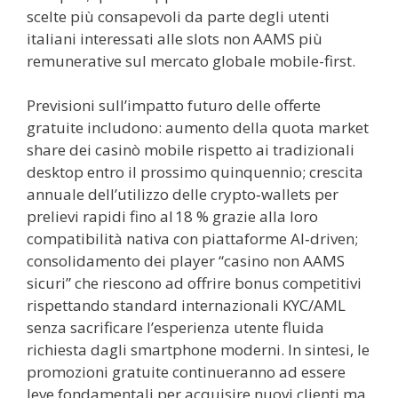
scelte più consapevoli da parte degli utenti
italiani interessati alle slots non AAMS più
remunerative sul mercato globale mobile-first.
Previsioni sull’impatto futuro delle offerte
gratuite includono: aumento della quota market
share dei casinò mobile rispetto ai tradizionali
desktop entro il prossimo quinquennio; crescita
annuale dell’utilizzo delle crypto‑wallets per
prelievi rapidi fino al 18 % grazie alla loro
compatibilità nativa con piattaforme AI‑driven;
consolidamento dei player “casino non AAMS
sicuri” che riescono ad offrire bonus competitivi
rispettando standard internazionali KYC/AML
senza sacrificare l’esperienza utente fluida
richiesta dagli smartphone moderni. In sintesi, le
promozioni gratuite continueranno ad essere
leve fondamentali per acquisire nuovi clienti ma