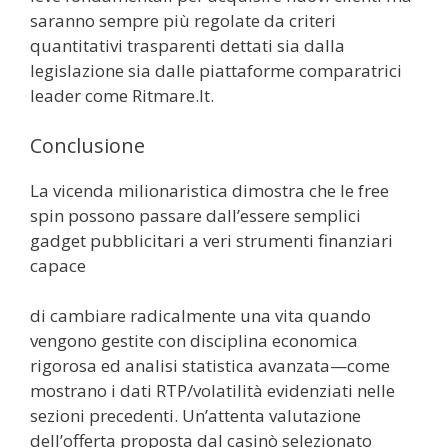
saranno sempre più regolate da criteri
quantitativi trasparenti dettati sia dalla
legislazione sia dalle piattaforme comparatrici
leader come Ritmare.It.
Conclusione
La vicenda milionaristica dimostra che le free
spin possono passare dall’essere semplici
gadget pubblicitari a veri strumenti finanziari
capace
di cambiare radicalmente una vita quando
vengono gestite con disciplina economica
rigorosa ed analisi statistica avanzata—come
mostrano i dati RTP/volatilità evidenziati nelle
sezioni precedenti. Un’attenta valutazione
dell’offerta proposta dal casinò selezionato