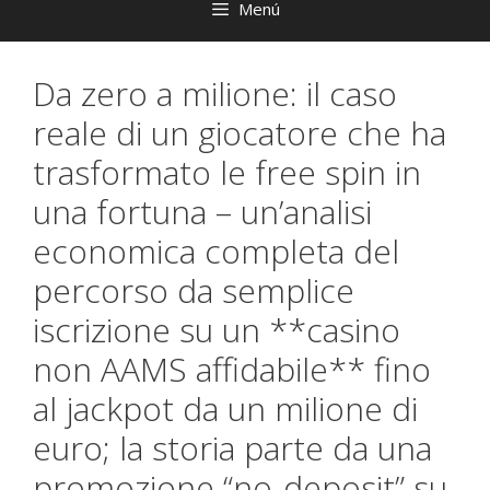
Menú
Da zero a milione: il caso
reale di un giocatore che ha
trasformato le free spin in
una fortuna – un’analisi
economica completa del
percorso da semplice
iscrizione su un **casino
non AAMS affidabile** fino
al jackpot da un milione di
euro; la storia parte da una
promozione “no‑deposit” su