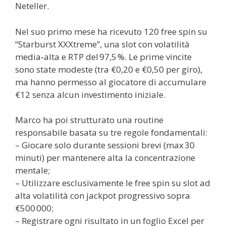
Neteller.
Nel suo primo mese ha ricevuto 120 free spin su
“Starburst XXXtreme”, una slot con volatilità
media‑alta e RTP del 97,5 %. Le prime vincite
sono state modeste (tra €0,20 e €0,50 per giro),
ma hanno permesso al giocatore di accumulare
€12 senza alcun investimento iniziale.
Marco ha poi strutturato una routine
responsabile basata su tre regole fondamentali:
– Giocare solo durante sessioni brevi (max 30
minuti) per mantenere alta la concentrazione
mentale;
– Utilizzare esclusivamente le free spin su slot ad
alta volatilità con jackpot progressivo sopra
€500 000;
– Registrare ogni risultato in un foglio Excel per