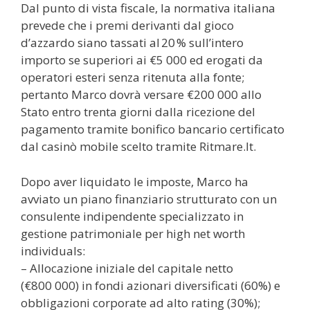
Dal punto di vista fiscale, la normativa italiana
prevede che i premi derivanti dal gioco
d’azzardo siano tassati al 20 % sull’intero
importo se superiori ai €5 000 ed erogati da
operatori esteri senza ritenuta alla fonte;
pertanto Marco dovrà versare €200 000 allo
Stato entro trenta giorni dalla ricezione del
pagamento tramite bonifico bancario certificato
dal casinò mobile scelto tramite Ritmare.It.
Dopo aver liquidato le imposte, Marco ha
avviato un piano finanziario strutturato con un
consulente indipendente specializzato in
gestione patrimoniale per high net worth
individuals:
– Allocazione iniziale del capitale netto
(€800 000) in fondi azionari diversificati (60%) e
obbligazioni corporate ad alto rating (30%);