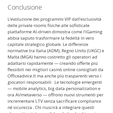
Conclusione
L’evoluzione dei programmi VIP dall’esclusività
delle private rooms fisiche alle sofisticate
piattaforme AI‑driven dimostra come l’iGaming
abbia saputo trasformare la fedeltà in vero
capitale strategico globale. Le differenze
normative tra Italia (ADM), Regno Unito (UKGC) e
Malta (MGA) hanno costretto gli operatori ad
adattarsi rapidamente — creando offerte più
flessibili nei migliori casinò online consigliati da
Officeadvice.It ma anche più trasparenti verso i
giocatori responsabili . Le tecnologie emergenti
— mobile analytics, big data personalization e
ora AI/metaverso — offrono nuovi strumenti per
incrementare LTV senza sacrificare compliance
né sicurezza . Chi riuscirà a integrare questi