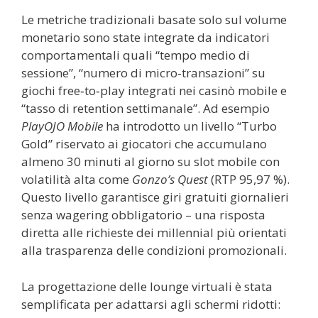
Le metriche tradizionali basate solo sul volume
monetario sono state integrate da indicatori
comportamentali quali “tempo medio di
sessione”, “numero di micro‑transazioni” su
giochi free‑to‑play integrati nei casinò mobile e
“tasso di retention settimanale”. Ad esempio
PlayOJO Mobile
ha introdotto un livello “Turbo
Gold” riservato ai giocatori che accumulano
almeno 30 minuti al giorno su slot mobile con
volatilità alta come
Gonzo’s Quest
(RTP 95,97 %).
Questo livello garantisce giri gratuiti giornalieri
senza wagering obbligatorio – una risposta
diretta alle richieste dei millennial più orientati
alla trasparenza delle condizioni promozionali.
La progettazione delle lounge virtuali è stata
semplificata per adattarsi agli schermi ridotti: