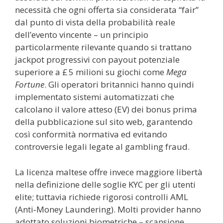
necessità che ogni offerta sia considerata “fair”
dal punto di vista della probabilità reale
dell’evento vincente – un principio
particolarmente rilevante quando si trattano
jackpot progressivi con payout potenziale
superiore a £ 5 milioni su giochi come
Mega
Fortune
. Gli operatori britannici hanno quindi
implementato sistemi automatizzati che
calcolano il valore atteso (EV) dei bonus prima
della pubblicazione sul sito web, garantendo
così conformità normativa ed evitando
controversie legali legate al gambling fraud.
La licenza maltese offre invece maggiore libertà
nella definizione delle soglie KYC per gli utenti
elite; tuttavia richiede rigorosi controlli AML
(Anti‑Money Laundering). Molti provider hanno
adottato soluzioni biometriche – scansione