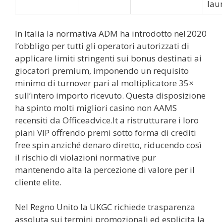
lau
In Italia la normativa ADM ha introdotto nel 2020
l’obbligo per tutti gli operatori autorizzati di
applicare limiti stringenti sui bonus destinati ai
giocatori premium, imponendo un requisito
minimo di turnover pari al moltiplicatore 35×
sull’intero importo ricevuto. Questa disposizione
ha spinto molti migliori casino non AAMS
recensiti da Officeadvice.It a ristrutturare i loro
piani VIP offrendo premi sotto forma di crediti
free spin anziché denaro diretto, riducendo così
il rischio di violazioni normative pur
mantenendo alta la percezione di valore per il
cliente elite.
Nel Regno Unito la UKGC richiede trasparenza
assoluta sui termini promozionali ed esplicita la