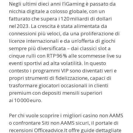
Negli ultimi dieci anni l’iGaming è passato da
nicchia digitale a colosso globale, con un
fatturato che supera i 120 miliardi di dollari
nel 2023. La crescita è stata alimentata da
connessioni più veloci, da una proliferazione di
licenze internazionali e da un’offerta di giochi
sempre più diversificata – dai classici slot a
cinque rulli con RTP 96 % alle scommesse live su
eventi sportivi ad alta volatilità. In questo
contesto i programmi VIP sono diventati veri e
propri strumenti di fidelizzazione, capaci di
trasformare giocatori occasionali in clienti
premium con depositi mensili superiori
ai 10 000 euro.
Per chi vuole scoprire i migliori casino non AAMS
o confrontare Siti non AAMS sicuri, il portale di
recensioni Officeadvice.It offre guide dettagliate