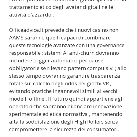
trattamento etico degli avatar digitali nelle
attività d’azzardo .
Officeadvice.It prevede che i nuovi casino non
AAMS saranno quelli capaci di combinare
queste tecnologie avanzate con una governance
responsabile : sistemi AI anti‑churn dovranno
includere trigger automatici per pause
obbligatorie se rilevano pattern compulsivi ; allo
stesso tempo dovranno garantire trasparenza
totale sul calcolo degli odds nei giochi VR ,
evitando pratiche ingannevoli simili ai vecchi
modelli offline . Il futuro quindi appartiene agli
operatori che sapranno bilanciare innovazione
sperimentale ed etica normativa , mantenendo
alta la soddisfazione degli High Rollers senza
compromettere la sicurezza dei consumatori.