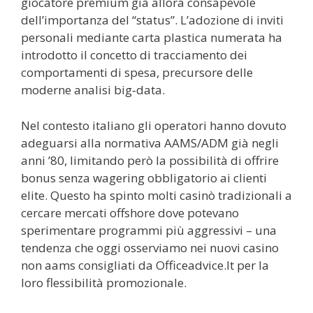
giocatore premium già allora consapevole
dell’importanza del “status”. L’adozione di inviti
personali mediante carta plastica numerata ha
introdotto il concetto di tracciamento dei
comportamenti di spesa, precursore delle
moderne analisi big‑data.
Nel contesto italiano gli operatori hanno dovuto
adeguarsi alla normativa AAMS/ADM già negli
anni ’80, limitando però la possibilità di offrire
bonus senza wagering obbligatorio ai clienti
elite. Questo ha spinto molti casinò tradizionali a
cercare mercati offshore dove potevano
sperimentare programmi più aggressivi – una
tendenza che oggi osserviamo nei nuovi casino
non aams consigliati da Officeadvice.It per la
loro flessibilità promozionale.