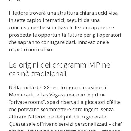
Il lettore troverà una struttura chiara suddivisa
in sette capitoli tematici, seguiti da una
conclusione che sintetizza le lezioni apprese e
prospetta le opportunità future per gli operatori
che sapranno coniugare dati, innovazione e
rispetto normativo.
Le origini dei programmi VIP nei
casinò tradizionali
Nella metà del XX secolo i grandi casinò di
Montecarlo e Las Vegas crearono le prime
“private rooms”, spazi riservati a giocatori d’élite
che potevano scommettere cifre ingenti senza
attirare l’attenzione del pubblico generale.
Queste sale offrivano servizi personalizzati – chef