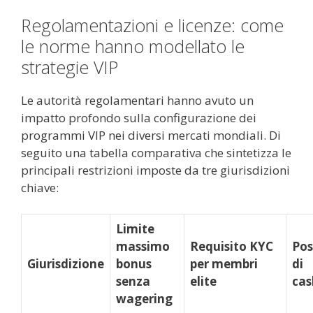
Regolamentazioni e licenze: come
le norme hanno modellato le
strategie VIP
Le autorità regolamentari hanno avuto un
impatto profondo sulla configurazione dei
programmi VIP nei diversi mercati mondiali. Di
seguito una tabella comparativa che sintetizza le
principali restrizioni imposte da tre giurisdizioni
chiave:
Limite
massimo
Requisito KYC
Pos
Giurisdizione
bonus
per membri
di
senza
elite
cas
wagering