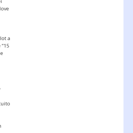
i
dove
lot a
e “15
 e
n
tuito
n