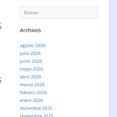
Buscar:
s
Archivos
agosto 2026
julio 2026
junio 2026
mayo 2026
s
abril 2026
marzo 2026
febrero 2026
enero 2026
diciembre 2025
noviembre 2025