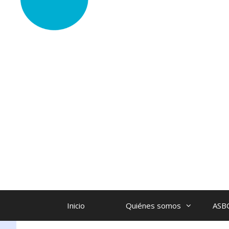
Inicio
Quiénes somos
ASB