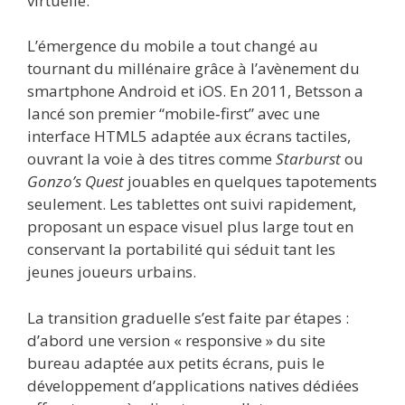
virtuelle.
L’émergence du mobile a tout changé au
tournant du millénaire grâce à l’avènement du
smartphone Android et iOS. En 2011, Betsson a
lancé son premier “mobile‑first” avec une
interface HTML5 adaptée aux écrans tactiles,
ouvrant la voie à des titres comme
Starburst
ou
Gonzo’s Quest
jouables en quelques tapotements
seulement. Les tablettes ont suivi rapidement,
proposant un espace visuel plus large tout en
conservant la portabilité qui séduit tant les
jeunes joueurs urbains.
La transition graduelle s’est faite par étapes :
d’abord une version « responsive » du site
bureau adaptée aux petits écrans, puis le
développement d’applications natives dédiées