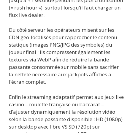
jusqu’à +1 seconde pendant les pics d’utilisation
(« rush hour »), surtout lorsqu’il faut charger un
flux live dealer.
Du côté serveur les opérateurs misent sur les
CDN géo‑localisés pour rapprocher le contenu
statique (images PNG/JPG des symboles) du
joueur final ; ils compressent également les
textures via WebP afin de réduire la bande
passante consommée sur mobile sans sacrifier
la netteté nécessaire aux jackpots affichés à
l’écran complet.
Enfin le streaming adaptatif permet aux jeux live
casino – roulette française ou baccarat –
d’ajuster dynamiquement la résolution vidéo
selon la bande passante disponible : HD (1080p)
sur desktop avec fibre VS SD (720p) sur