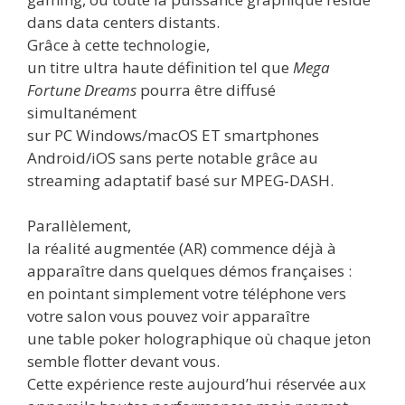
dans data centers distants.
Grâce à cette technologie,
un titre ultra haute définition tel que
Mega
Fortune Dreams
pourra être diffusé
simultanément
sur PC Windows/macOS ET smartphones
Android/iOS sans perte notable grâce au
streaming adaptatif basé sur MPEG‑DASH.
Parallèlement,
la réalité augmentée (AR) commence déjà à
apparaître dans quelques démos françaises :
en pointant simplement votre téléphone vers
votre salon vous pouvez voir apparaître
une table poker holographique où chaque jeton
semble flotter devant vous.
Cette expérience reste aujourd’hui réservée aux