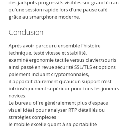
des jackpots progressifs visibles sur grand écran
qu’une session rapide lors d’une pause café
grâce au smartphone moderne.
Conclusion
Après avoir parcouru ensemble l’histoire
technique, testé vitesse et stabilité,
examiné ergonomie tactile versus clavier/souris
ainsi passé en revue sécurité SSL/TLS et options
paiement incluant cryptomonnaies,
il apparaît clairement qu’aucun support n’est
intrinsèquement supérieur pour tous les joueurs
novices.
Le bureau offre généralement plus d’espace
visuel idéal pour analyser RTP détaillés ou
stratégies complexes ;
le mobile excelle quant à sa portabilité