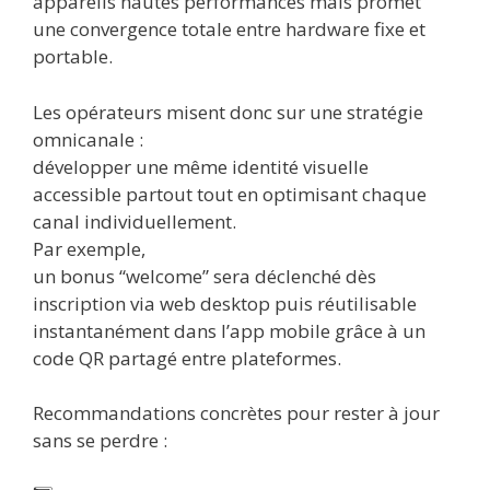
appareils hautes performances mais promet
une convergence totale entre hardware fixe et
portable.
Les opérateurs misent donc sur une stratégie
omnicanale :
développer une même identité visuelle
accessible partout tout en optimisant chaque
canal individuellement.
Par exemple,
un bonus “welcome” sera déclenché dès
inscription via web desktop puis réutilisable
instantanément dans l’app mobile grâce à un
code QR partagé entre plateformes.
Recommandations concrètes pour rester à jour
sans se perdre :