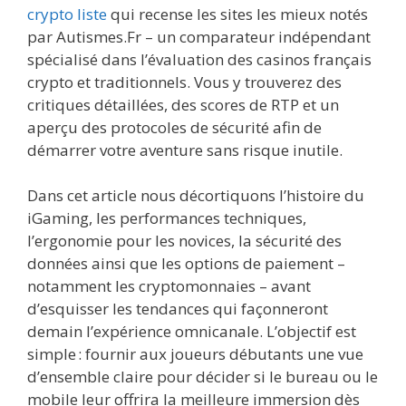
crypto liste
qui recense les sites les mieux notés
par Autismes.Fr – un comparateur indépendant
spécialisé dans l’évaluation des casinos français
crypto et traditionnels. Vous y trouverez des
critiques détaillées, des scores de RTP et un
aperçu des protocoles de sécurité afin de
démarrer votre aventure sans risque inutile.
Dans cet article nous décortiquons l’histoire du
iGaming, les performances techniques,
l’ergonomie pour les novices, la sécurité des
données ainsi que les options de paiement –
notamment les cryptomonnaies – avant
d’esquisser les tendances qui façonneront
demain l’expérience omnicanale. L’objectif est
simple : fournir aux joueurs débutants une vue
d’ensemble claire pour décider si le bureau ou le
mobile leur offrira la meilleure immersion dès