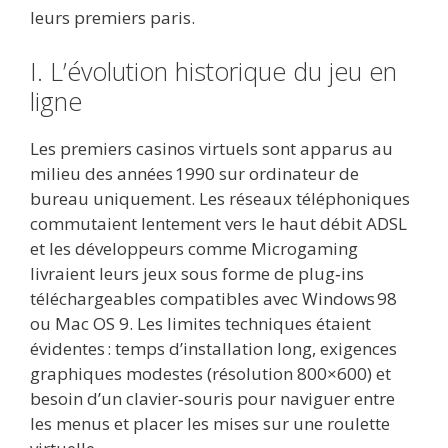
leurs premiers paris.
I. L’évolution historique du jeu en
ligne
Les premiers casinos virtuels sont apparus au
milieu des années 1990 sur ordinateur de
bureau uniquement. Les réseaux téléphoniques
commutaient lentement vers le haut débit ADSL
et les développeurs comme Microgaming
livraient leurs jeux sous forme de plug‑ins
téléchargeables compatibles avec Windows 98
ou Mac OS 9. Les limites techniques étaient
évidentes : temps d’installation long, exigences
graphiques modestes (résolution 800×600) et
besoin d’un clavier‑souris pour naviguer entre
les menus et placer les mises sur une roulette