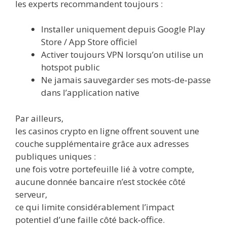
les experts recommandent toujours :
Installer uniquement depuis Google Play
Store / App Store officiel
Activer toujours VPN lorsqu’on utilise un
hotspot public
Ne jamais sauvegarder ses mots‑de‑passe
dans l’application native
Par ailleurs,
les casinos crypto en ligne offrent souvent une
couche supplémentaire grâce aux adresses
publiques uniques :
une fois votre portefeuille lié à votre compte,
aucune donnée bancaire n’est stockée côté
serveur,
ce qui limite considérablement l’impact
potentiel d’une faille côté back‑office.