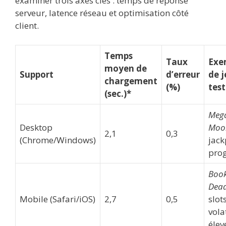
examiner trois axes clés : temps de réponse
serveur, latence réseau et optimisation côté
client.
Temps
Taux
Exe
moyen de
Support
d’erreur
de j
chargement
(%)
tes
(sec.)*
Meg
Desktop
Moo
2,1
0,3
(Chrome/Windows)
jack
prog
Book
Dea
Mobile (Safari/iOS)
2,7
0,5
slot
volat
élev