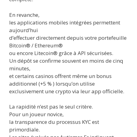
En revanche,
les applications mobiles intégrées permettent
aujourd’hui
d’effectuer directement depuis votre portefeuille
Bitcoin® / Ethereum®
ou encore Litecoin® grâce à API sécurisées.
Un dépôt se confirme souvent en moins de cinq
minutes,
et certains casinos offrent même un bonus
additionnel (+5 % ) lorsqu’on utilise
exclusivement une crypto via leur app officielle.
La rapidité n’est pas le seul critère.
Pour un joueur novice,
la transparence du processus KYC est
primordiale.