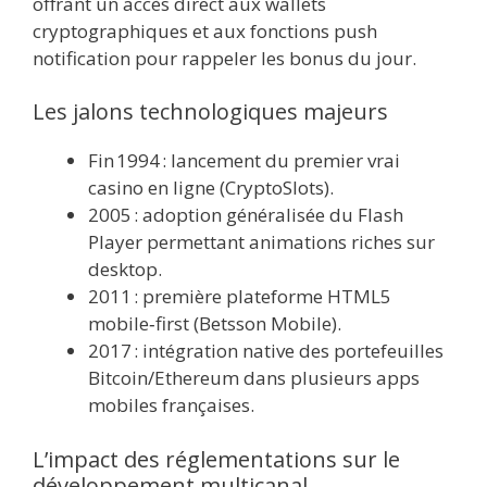
offrant un accès direct aux wallets
cryptographiques et aux fonctions push
notification pour rappeler les bonus du jour.
Les jalons technologiques majeurs
Fin 1994 : lancement du premier vrai
casino en ligne (CryptoSlots).
2005 : adoption généralisée du Flash
Player permettant animations riches sur
desktop.
2011 : première plateforme HTML5
mobile‑first (Betsson Mobile).
2017 : intégration native des portefeuilles
Bitcoin/Ethereum dans plusieurs apps
mobiles françaises.
L’impact des réglementations sur le
développement multicanal