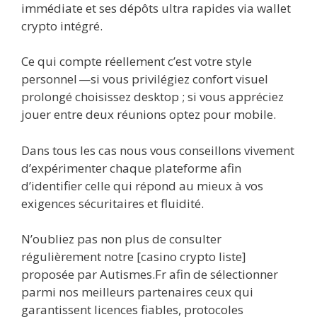
immédiate et ses dépôts ultra rapides via wallet
crypto intégré.
Ce qui compte réellement c’est votre style
personnel —​si vous privilégiez confort visuel
prolongé choisissez desktop ; si vous appréciez
jouer entre deux réunions optez pour mobile.
Dans tous les cas nous vous conseillons vivement
d’expérimenter chaque plateforme afin
d’identifier celle qui répond au mieux à vos
exigences sécuritaires et fluidité.
N’oubliez pas non plus de consulter
régulièrement notre [casino crypto liste]
proposée par Autismes.Fr afin de sélectionner
parmi nos meilleurs partenaires ceux qui
garantissent licences fiables, protocoles