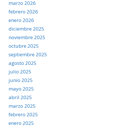
marzo 2026
febrero 2026
enero 2026
diciembre 2025
noviembre 2025
octubre 2025
septiembre 2025
agosto 2025
julio 2025
junio 2025
mayo 2025
abril 2025
marzo 2025
febrero 2025
enero 2025