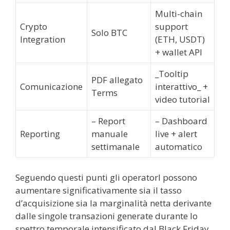
Multi-chain
Crypto
support
Solo BTC
Integration
(ETH, USDT)
+ wallet API
_Tooltip
PDF allegato
Comunicazione
interattivo_ +
Terms
video tutorial
– Report
– Dashboard
Reporting
manuale
live + alert
settimanale
automatico
Seguendo questi punti gli operatorI possono
aumentare significativamente sia il tasso
d’acquisizione sia la marginalità netta derivante
dalle singole transazioni generate durante lo
spettro temporale intensificato dal Black Friday