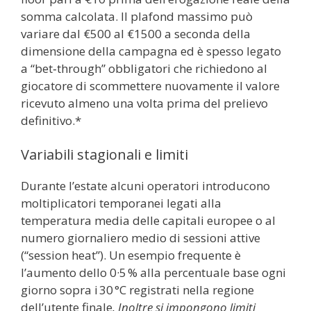
somma calcolata. Il plafond massimo può
variare dal €500 al €1500 a seconda della
dimensione della campagna ed è spesso legato
a “bet‑through” obbligatori che richiedono al
giocatore di scommettere nuovamente il valore
ricevuto almeno una volta prima del prelievo
definitivo.*
Variabili stagionali e limiti
Durante l’estate alcuni operatori introducono
moltiplicatori temporanei legati alla
temperatura media delle capitali europee o al
numero giornaliero medio di sessioni attive
(“session heat”). Un esempio frequente è
l’aumento dello 0·5 % alla percentuale base ogni
giorno sopra i 30 °C registrati nella regione
dell’utente finale
. Inoltre si impongono limiti