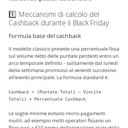
1️⃣ Meccanismi di calcolo del
Cashback durante il Black Friday
Formula base del cashback
Il modello classico prevede una percentuale fissa
sul volume netto delle puntate perdenti entro un
arco temporale definito – solitamente dal lunedì
della settimana promosso al venerdì successivo
all’evento principale. La formula standard è:
Cashback = (Puntate Totali – Vincite
Totali) × Percentuale Cashback
Le soglie minime evitano micro‑pagamenti
inutili; ad esempio molti operatori fissano un
floor pari a €10 prima dell’erogazione reale della