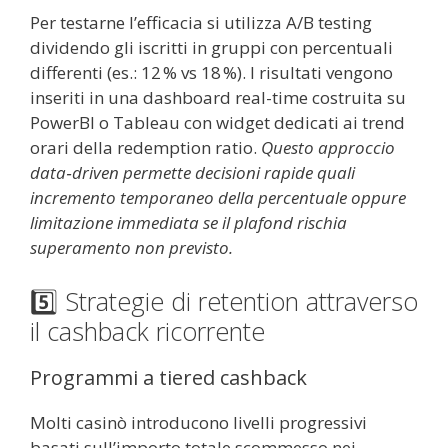
Per testarne l’efficacia si utilizza A/B testing
dividendo gli iscritti in gruppi con percentuali
differenti (es.: 12 % vs 18 %). I risultati vengono
inseriti in una dashboard real-time costruita su
PowerBI o Tableau con widget dedicati ai trend
orari della redemption ratio.
Questo approccio
data‑driven permette decisioni rapide quali
incremento temporaneo della percentuale oppure
limitazione immediata se il plafond rischia
superamento non previsto.
5️⃣ Strategie di retention attraverso
il cashback ricorrente
Programmi a tiered cashback
Molti casinò introducono livelli progressivi
basati sull’importo totale scommesso nei