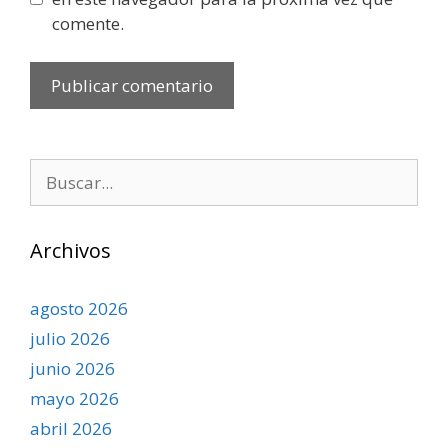
comente.
Buscar:
Archivos
agosto 2026
julio 2026
junio 2026
mayo 2026
abril 2026