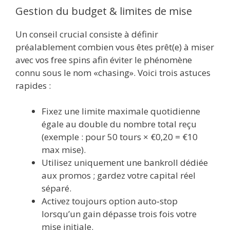
Gestion du budget & limites de mise
Un conseil crucial consiste à définir
préalablement combien vous êtes prêt(e) à miser
avec vos free spins afin éviter le phénomène
connu sous le nom «chasing». Voici trois astuces
rapides :
Fixez une limite maximale quotidienne
égale au double du nombre total reçu
(exemple : pour 50 tours × €0,20 = €10
max mise).
Utilisez uniquement une bankroll dédiée
aux promos ; gardez votre capital réel
séparé.
Activez toujours option auto‑stop
lorsqu’un gain dépasse trois fois votre
mise initiale.