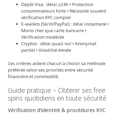
Dépôt Visa : délai ≤24h • Protection
consommateurs forte • Nécessite souvent
vérification KYC complet
E‑wallets (Skrill/PayPal) : délai instantané •
Moins cher que carte bancaire •
Vérification modérée
Cryptos : délai quasi nul • Anonymat
partiel • Volatilité élevée
Ces critères aident chacun à choisir sa méthode
préférée selon ses priorités entre sécurité
financière et commodité.
Guide pratique – Obtenir ses free
spins quotidiens en toute sécurité
Vérification d’identité & procédures KYC