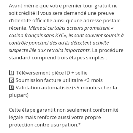
Avant même que votre premier tour gratuit ne
soit crédité il vous sera demandé une preuve
d’identité officielle ainsi qu’une adresse postale
récente.
Même si certains acteurs promettent «​
casino français sans KYC​», ils sont souvent soumis à
contrôle ponctuel dès qu’ils détectent activité
suspecte liée aux retraits importants.
La procédure
standard comprend trois étapes simples :
1️⃣ Téléversement pièce ID + selfie
2️⃣ Soumission facture utilitaire <3 mois
3️⃣ Validation automatisée (<5 minutes chez la
plupart)
Cette étape garantit non seulement conformité
légale mais renforce aussi votre propre
protection contre usurpation.*