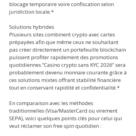
blocage temporaire voire confiscation selon
juridiction locale.*
Solutions hybrides
Plusieurs sites combinent crypto avec cartes
prépayées afin que même ceux ne souhaitant
pas créer directement un portefeuille blockchain
puissent profiter rapidement des promotions
quotidiennes.“Casino crypto sans KYC 2026” sera
probablement devenu monnaie courante grâce à
ces solutions mixtes offrant stabilité financière
tout en conservant rapidité et confidentialité.*
En comparaison avec les méthodes
traditionnelles (Visa/MasterCard ou virement
SEPA), voici quelques points clés pour celui qui
veut réclamer son free spin quotidien :