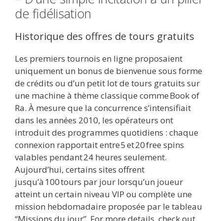
de fidélisation
Historique des offres de tours gratuits
Les premiers tournois en ligne proposaient
uniquement un bonus de bienvenue sous forme
de crédits ou d’un petit lot de tours gratuits sur
une machine à thème classique comme Book of
Ra. À mesure que la concurrence s’intensifiait
dans les années 2010, les opérateurs ont
introduit des programmes quotidiens : chaque
connexion rapportait entre 5 et 20 free spins
valables pendant 24 heures seulement.
Aujourd’hui, certains sites offrent
jusqu’à 100 tours par jour lorsqu’un joueur
atteint un certain niveau VIP ou complète une
mission hebdomadaire proposée par le tableau
“Missions du jour”. For more details, check out