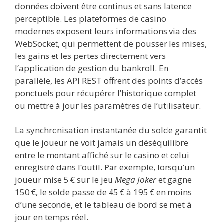
données doivent être continus et sans latence
perceptible. Les plateformes de casino
modernes exposent leurs informations via des
WebSocket, qui permettent de pousser les mises,
les gains et les pertes directement vers
l’application de gestion du bankroll. En
parallèle, les API REST offrent des points d’accès
ponctuels pour récupérer l’historique complet
ou mettre à jour les paramètres de l’utilisateur.
La synchronisation instantanée du solde garantit
que le joueur ne voit jamais un déséquilibre
entre le montant affiché sur le casino et celui
enregistré dans l’outil. Par exemple, lorsqu’un
joueur mise 5 € sur le jeu
Mega Joker
et gagne
150 €, le solde passe de 45 € à 195 € en moins
d’une seconde, et le tableau de bord se met à
jour en temps réel.