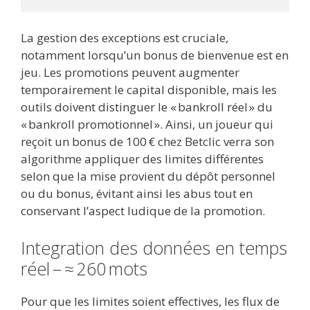
La gestion des exceptions est cruciale,
notamment lorsqu’un bonus de bienvenue est en
jeu. Les promotions peuvent augmenter
temporairement le capital disponible, mais les
outils doivent distinguer le « bankroll réel » du
« bankroll promotionnel ». Ainsi, un joueur qui
reçoit un bonus de 100 € chez Betclic verra son
algorithme appliquer des limites différentes
selon que la mise provient du dépôt personnel
ou du bonus, évitant ainsi les abus tout en
conservant l’aspect ludique de la promotion.
Integration des données en temps
réel – ≈ 260 mots
Pour que les limites soient effectives, les flux de