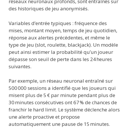
réseaux neuronaux profonds, sont entraînés sur
des historiques de jeu anonymisés.
Variables d’entrée typiques : fréquence des
mises, montant moyen, temps de jeu quotidien,
réponse aux alertes précédentes, et même le
type de jeu (slot, roulette, blackjack). Un modèle
peut ainsi estimer la probabilité qu’un joueur
dépasse son seuil de perte dans les 24 heures
suivantes.
Par exemple, un réseau neuronal entraîné sur
500 000 sessions a identifié que les joueurs qui
misent plus de 5 € par minute pendant plus de
30 minutes consécutives ont 67 % de chances de
franchir le hard limit. Le système déclenche alors
une alerte proactive et propose
automatiquement une pause de 15 minutes.