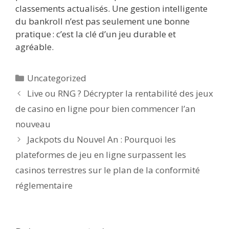
classements actualisés. Une gestion intelligente
du bankroll n’est pas seulement une bonne
pratique : c’est la clé d’un jeu durable et
agréable.
Categorías
Uncategorized
Live ou RNG ? Décrypter la rentabilité des jeux
de casino en ligne pour bien commencer l’an
nouveau
Jackpots du Nouvel An : Pourquoi les
plateformes de jeu en ligne surpassent les
casinos terrestres sur le plan de la conformité
réglementaire