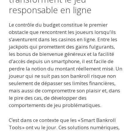
responsable en ligne
Le contrôle du budget constitue le premier
obstacle que rencontrent les joueurs lorsqu’ils
s’aventurent dans les casinos en ligne. Entre les
jackpots qui promettent des gains fulgurants,
les bonus de bienvenue généreux et la facilité
d’accès depuis un smartphone, il est facile de
perdre la notion du montant réellement misé. Un
joueur qui ne suit pas son bankroll risque non
seulement de dépasser ses limites financières,
mais aussi de compromettre son plaisir et, dans
le pire des cas, de développer des
comportements de jeu problématiques.
C’est dans ce contexte que les « Smart Bankroll
Tools » ont vu le jour. Ces solutions numériques,