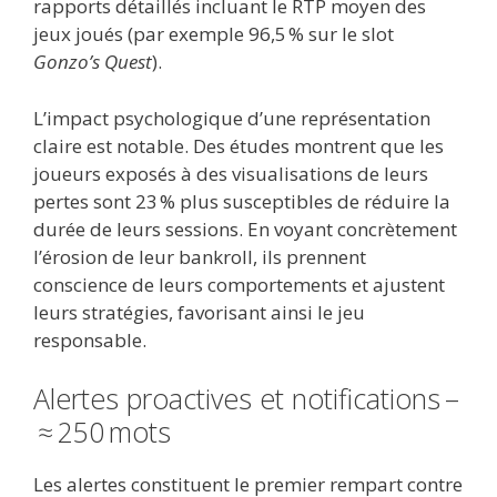
rapports détaillés incluant le RTP moyen des
jeux joués (par exemple 96,5 % sur le slot
Gonzo’s Quest
).
L’impact psychologique d’une représentation
claire est notable. Des études montrent que les
joueurs exposés à des visualisations de leurs
pertes sont 23 % plus susceptibles de réduire la
durée de leurs sessions. En voyant concrètement
l’érosion de leur bankroll, ils prennent
conscience de leurs comportements et ajustent
leurs stratégies, favorisant ainsi le jeu
responsable.
Alertes proactives et notifications –
≈ 250 mots
Les alertes constituent le premier rempart contre