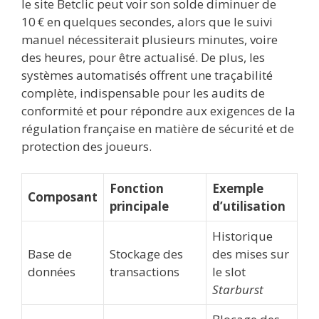
le site Betclic peut voir son solde diminuer de
10 € en quelques secondes, alors que le suivi
manuel nécessiterait plusieurs minutes, voire
des heures, pour être actualisé. De plus, les
systèmes automatisés offrent une traçabilité
complète, indispensable pour les audits de
conformité et pour répondre aux exigences de la
régulation française en matière de sécurité et de
protection des joueurs.
Fonction
Exemple
Composant
principale
d’utilisation
Historique
Base de
Stockage des
des mises sur
données
transactions
le slot
Starburst