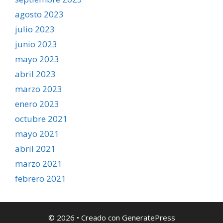
agosto 2023
julio 2023
junio 2023
mayo 2023
abril 2023
marzo 2023
enero 2023
octubre 2021
mayo 2021
abril 2021
marzo 2021
febrero 2021
© 2026
• Creado con
GeneratePress