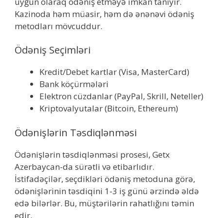
uyğun olaraq ödəniş etməyə imkan tanıyır.
Kazinoda həm müasir, həm də ənənəvi ödəniş
metodları mövcuddur.
Ödəniş Seçimləri
Kredit/Debet kartlar (Visa, MasterCard)
Bank köçürmələri
Elektron cüzdanlar (PayPal, Skrill, Neteller)
Kriptovalyutalar (Bitcoin, Ethereum)
Ödənişlərin Təsdiqlənməsi
Ödənişlərin təsdiqlənməsi prosesi, Getx
Azerbaycan-da sürətli və etibarlıdır.
İstifadəçilər, seçdikləri ödəniş metoduna görə,
ödənişlərinin təsdiqini 1-3 iş günü ərzində əldə
edə bilərlər. Bu, müştərilərin rahatlığını təmin
edir.