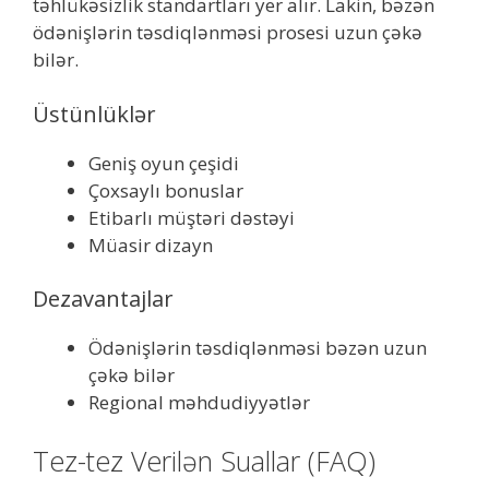
təhlükəsizlik standartları yer alır. Lakin, bəzən
ödənişlərin təsdiqlənməsi prosesi uzun çəkə
bilər.
Üstünlüklər
Geniş oyun çeşidi
Çoxsaylı bonuslar
Etibarlı müştəri dəstəyi
Müasir dizayn
Dezavantajlar
Ödənişlərin təsdiqlənməsi bəzən uzun
çəkə bilər
Regional məhdudiyyətlər
Tez-tez Verilən Suallar (FAQ)