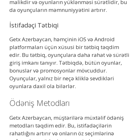
malikdir və oyunların yüklənməsi sürətlidir, bu
da oyunçuların məmnuniyyətini artırır.
İstifadəçi Tətbiqi
Getx Azerbaycan, həmçinin iOS və Android
platformaları üçün xüsusi bir tətbiq təqdim
edir. Bu tətbiq, oyunçulara daha rahat və sürətli
giriş imkanı tanıyır. Tətbiqdə, bütün oyunlar,
bonuslar və promosyonlar mövcuddur.
Oyunçular, yalnız bir neçə kliklə sevdikləri
oyunlara daxil ola bilərlər.
Ödəniş Metodları
Getx Azerbaycan, müştərilərə müxtəlif ödəniş
metodları təqdim edir. Bu, istifadəçilərin
rahatlığını artırır və onların öz seçimlərinə