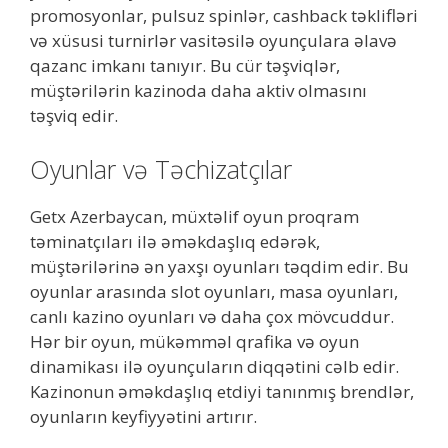
promosyonlar, pulsuz spinlər, cashback təklifləri
və xüsusi turnirlər vasitəsilə oyunçulara əlavə
qazanc imkanı tanıyır. Bu cür təşviqlər,
müştərilərin kazinoda daha aktiv olmasını
təşviq edir.
Oyunlar və Təchizatçılar
Getx Azerbaycan, müxtəlif oyun proqram
təminatçıları ilə əməkdaşlıq edərək,
müştərilərinə ən yaxşı oyunları təqdim edir. Bu
oyunlar arasında slot oyunları, masa oyunları,
canlı kazino oyunları və daha çox mövcuddur.
Hər bir oyun, mükəmməl qrafika və oyun
dinamikası ilə oyunçuların diqqətini cəlb edir.
Kazinonun əməkdaşlıq etdiyi tanınmış brendlər,
oyunların keyfiyyətini artırır.