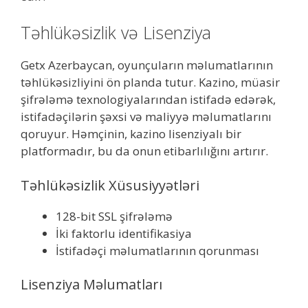
Təhlükəsizlik və Lisenziya
Getx Azerbaycan, oyunçuların məlumatlarının
təhlükəsizliyini ön planda tutur. Kazino, müasir
şifrələmə texnologiyalarından istifadə edərək,
istifadəçilərin şəxsi və maliyyə məlumatlarını
qoruyur. Həmçinin, kazino lisenziyalı bir
platformadır, bu da onun etibarlılığını artırır.
Təhlükəsizlik Xüsusiyyətləri
128-bit SSL şifrələmə
İki faktorlu identifikasiya
İstifadəçi məlumatlarının qorunması
Lisenziya Məlumatları