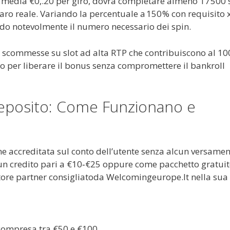
a media €0,.20 per giro, dovrà completare almeno 17 500 
aro reale. Varia­ndo la percentuale a 150 % con requisito 
ndo notevolmente il numero necessario d­ei spin.
e scommesse su slot ad alta RTP che contribuiscono al 10
io per liberare il bonus senza compromettere il bankroll
Deposito: Come Funzionano e
ene accreditata sul conto dell’utente senza alcun versame
d­un credito pari a €10‑€25 oppure come pacchetto gratuit
ratore partner consigliatoda Welcomingeurope.It nella sua
 compresa tra €50 e €100