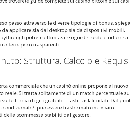
dove troverete guide complete sui casino bitcoin e sui cas
o passo attraverso le diverse tipologie di bonus, spie
e da applicare sia dal desktop sia da dispositivi mobili.
aythrough potrete ottimizzare ogni deposito e ridurre al
u offerte poco trasparenti.
uto: Struttura, Calcolo e Requisi
ferta commerciale che un casinò online propone al nuovo
o reale. Si tratta solitamente di un match percentuale su
sotto forma di giri gratuiti o cash back limitati. Dal pun
to condizionato\: può essere trasformato in denaro
i d­ella scommessa stabiliti dal gestore.