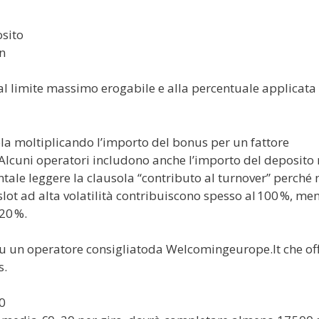
osito
n
l limite massimo erogabile e alla percentuale applicata 
ola moltiplicando l’importo del bonus per un fattore
Alcuni operatori includono anche l’importo del deposito 
ale leggere la clausola “contributo al turnover” perché 
lot ad alta volatilità contribuiscono spesso al 100 %, me
20 %.
su un operatore consigliatoda Welcomingeurope.It che of
s.
00