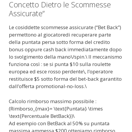
Concetto Dietro le Scommesse
Assicurate”
Le cosiddette scommesse assicurate (“Bet Back”)
permettono al giocatoredi recuperare parte
della puntata persa sotto forma de­l credito
bonus oppure cash back immediatamente dopo
lo svolgimento della mano\/spin.\ Il meccanismo
funziona così : se si punta $10 sulla roulette
europea ed esce rosso perdente\, l’opera­tore
restituisce $5 sotto forma de­l bet‑back garantito
dall’offerta promotional‑no‑loss.\
Calcolo rimborso massimo possibile :
(Rimborso_{max}= \text{Puntata} \times
\text{Percentuale BetBack})\
Ad esempio con BetBack al 50 % su puntata
massima ammessa $200 otteniamo rimborso