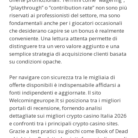
“playthrough” o “contribution rate” non sono più
riservati ai professionisti del settore, ma sono
fondamentali anche per i giocatori occasionali
che desiderano capire se un bonus è realmente
conveniente. Una lettura attenta permette di
distinguere tra un vero valore aggiunto e una
semplice strategia di acquisizione clienti basata
su condizioni opache.
Per navigare con sicurezza tra le migliaia di
offerte disponibili è indispensabile affidarsi a
fonti indipendenti e aggiornate. Il sito
Welcomingeurope.It si posiziona tra i migliori
portali di recensione, fornendo analisi
dettagliate sui migliori crypto casino Italia 2026
e confronti tra i principali crypto casino sites.
Grazie a test pratici su giochi come Book of Dead