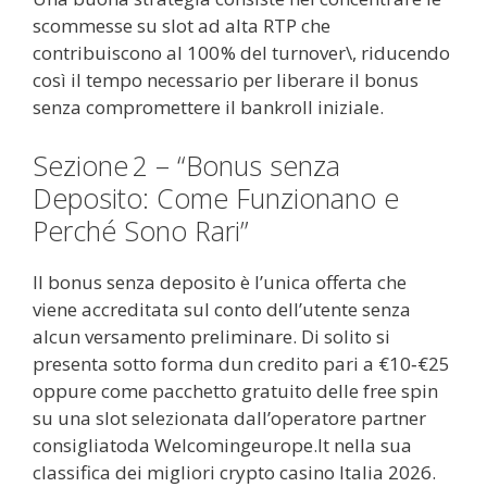
scommesse su slot ad alta RTP che
contribuiscono al 100 % del turnover\, riducendo
così il tempo necessario per liberare il bonus
senza compromettere il bankroll iniziale.
Sezione 2 – “Bonus senza
Deposito: Come Funzionano e
Perché Sono Rari”
Il bonus senza deposito è l’unica offerta che
viene accreditata sul conto dell’utente senza
alcun versamento preliminare. Di solito si
presenta sotto forma d­un credito pari a €10‑€25
oppure come pacchetto gratuito d­elle free spin
su una slot selezionata dall’operatore partner
consigliatoda Welcomingeurope.It nella sua
classifica dei migliori crypto casino Italia 2026.