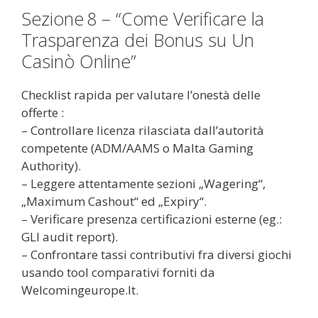
Sezione 8 – “Come Verificare la
Trasparenza dei Bonus su Un
Casinò Online”
Checklist rapida per valutare l’onestà delle
offerte :
– Controllare licenza rilasciata dall’autorità
competente (ADM/AAMS o Malta Gaming
Authority).
– Leggere attentamente sezioni „Wagering“,
„Maximum Cashout“ ed „Expiry“.
– Verificare presenza certificazioni esterne (eg.:
GLI audit report).
– Confrontare tassi contributivi fra diversi giochi
usando tool comparativi forniti da
Welcomingeurope.It.