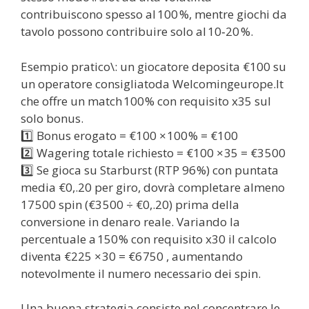
contribuiscono spesso al 100 %, mentre giochi da
tavolo possono contribuire solo al 10‑20 %.
Esempio pratico\: un giocatore deposita €100 su
un operatore consigliatoda Welcomingeurope.It
che offre un match 100 % con requisito x35 sul
solo bonus.
1️⃣ Bonus erogato = €100 × 100 % = €100
2️⃣ Wagering totale richiesto = €100 × 35 = €3 500
3️⃣ Se gioca su Starburst (RTP 96 %) con puntata
media €0,.20 per giro, dovrà completare almeno
17 500 spin (€3 500 ÷ €0,.20) prima della
conversione in denaro reale. Varia­ndo la
percentuale a 150 % con requisito x30 il calcolo
diventa €225 × 30 = €6 750 , aumentando
notevolmente il numero necessario d­ei spin.
Una buona strategia consiste nel concentrare le