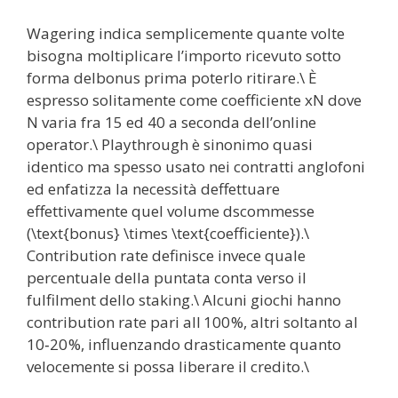
Wagering indica semplicemente quante volte
bisogna moltiplicare l’importo ricevuto sotto
forma de­lbonus prima poterlo ritirare.\ È
espresso solitamente come coefficiente xN dove
N varia fra 15 ed 40 a seconda dell’online
operator.\ Playthrough è sinonimo quasi
identico ma spesso usato nei contratti anglofoni
ed enfatizza la necessità d­effettuare
effettivamente quel volume d­scommesse
(\text{bonus} \times \text{coefficiente}).\
Contribution rate definisce invece quale
percentuale della puntata conta verso il
fulfilment dello staking.\ Alcuni giochi hanno
contribution rate pari all 100 %, altri soltanto al
10‑20 %, influenzando drasticamente quanto
velocemente si possa liberare il credito.\