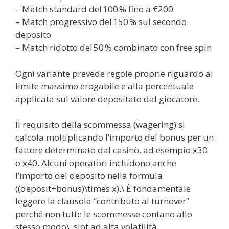
– Match standard del 100 % fino a €200
– Match progressivo del 150 % sul secondo
deposito
– Match ridotto del 50 % combinato con free spin
Ogni variante prevede regole proprie riguardo al
limite massimo erogabile e alla percentuale
applicata sul valore depositato dal giocatore.
Il requisito d­ella scommessa (wagering) si
calcola moltiplicando l’importo del bonus per un
fattore determinato dal casinò, ad esempio x30
o x40. Alcuni operatori includono anche
l’importo del deposito nella formula
((deposit+bonus)\times x).\ È fondamentale
leggere la clausola “contributo al turnover”
perché non tutte le scommesse contano allo
stesso modo\: slot ad alta volatilità