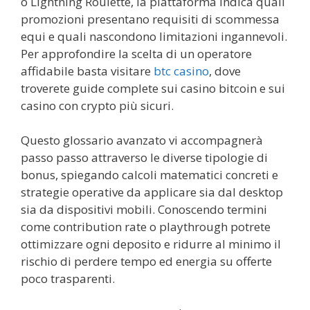
o Lightning Roulette, la piattaforma indica quali
promozioni presentano requisiti di scommessa
equi e quali nascondono limitazioni ingannevoli.
Per approfondire la scelta di un operatore
affidabile basta visitare
btc casino
, dove
troverete guide complete sui casino bitcoin e sui
casino con crypto più sicuri.
Questo glossario avanzato vi accompagnerà
passo passo attraverso le diverse tipologie di
bonus, spiegando calcoli matematici concreti e
strategie operative da applicare sia dal desktop
sia da dispositivi mobili. Conoscendo termini
come contribution rate o playthrough potrete
ottimizzare ogni deposito e ridurre al minimo il
rischio di perdere tempo ed energia su offerte
poco trasparenti.