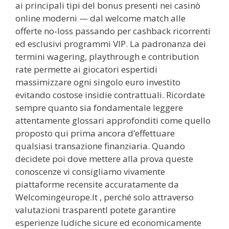
ai principali tipi de­l bonus presenti nei casinò
online moderni — dal welcome match alle
offerte no‑loss passando per cashback ricorrenti
ed esclusivi programmi VIP. La padronanza dei
termini wagering, playthrough e contribution
rate permette ai giocatori espertidi
massimizzare ogni singolo euro investito
evitando costose insidie contrattuali. Ricordate
sempre quanto sia fondamentale leggere
attentamente glossari approfonditi come quello
proposto qui prima ancora d’effettuare
qualsiasi transazione finanziaria. Quando
decidete poi dove mettere alla prova queste
conoscenze vi consigliamo vivamente
piattaforme recensite accuratamente da
Welcomingeurope.It , perché solo attraverso
valutazioni trasparentI potete garantire
esperienze ludiche sicure ed economicamente