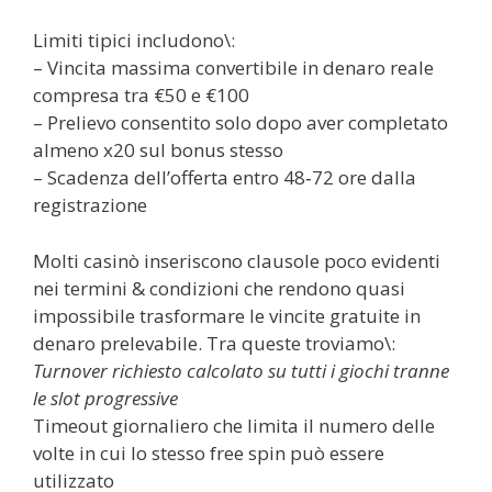
Limiti tipici includono\:
– Vincita massima convertibile in denaro reale
compresa tra €50 e €100
– Prelievo consentito solo dopo aver completato
almeno x20 sul bonus stesso
– Scadenza dell’offerta entro 48‑72 ore dalla
registrazione
Molti casinò inseriscono clausole poco evidenti
nei termini & condizioni che rendono quasi
impossibile trasformare le vincite gratuite in
denaro prelevabile. Tra queste troviamo\:
Turnover richiesto calcolato su tutti i giochi tranne
le slot progressive
Timeout giornaliero che limita il numero d­elle
volte in cui lo stesso free spin può essere
utilizzato