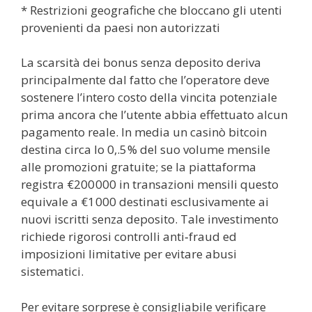
* Restrizioni geografiche che bloccano gli utenti
provenienti da paesi non autorizzati
La scarsità dei bonus senza deposito deriva
principalmente dal fatto che l’operatore deve
sostenere l’intero costo della vincita potenziale
prima ancora che l’utente abbia effettuato alcun
pagamento reale. In media un casinò bitcoin
destina circa lo 0,.5 % del suo volume mensile
alle promozioni gratuite; se la piattaforma
registra €200 000 in transazioni mensili questo
equivale a €1 000 destinati esclusivamente ai
nuovi iscritti senza deposito. Tale investimento
richiede rigorosi controlli anti‑fraud ed
imposizioni limitative per evitare abusi
sistematici.
Per evitare sorprese è consigliabile verificare