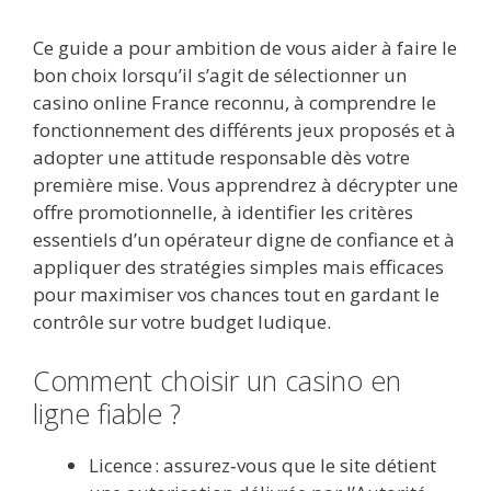
Ce guide a pour ambition de vous aider à faire le
bon choix lorsqu’il s’agit de sélectionner un
casino online France reconnu, à comprendre le
fonctionnement des différents jeux proposés et à
adopter une attitude responsable dès votre
première mise. Vous apprendrez à décrypter une
offre promotionnelle, à identifier les critères
essentiels d’un opérateur digne de confiance et à
appliquer des stratégies simples mais efficaces
pour maximiser vos chances tout en gardant le
contrôle sur votre budget ludique.
Comment choisir un casino en
ligne fiable ?
Licence : assurez‑vous que le site détient