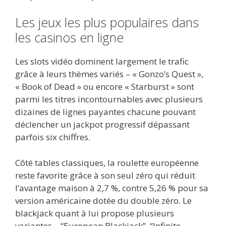
Les jeux les plus populaires dans
les casinos en ligne
Les slots vidéo dominent largement le trafic
grâce à leurs thèmes variés – « Gonzo’s Quest »,
« Book of Dead » ou encore « Starburst » sont
parmi les titres incontournables avec plusieurs
dizaines de lignes payantes chacune pouvant
déclencher un jackpot progressif dépassant
parfois six chiffres.
Côté tables classiques, la roulette européenne
reste favorite grâce à son seul zéro qui réduit
l’avantage maison à 2,7 %, contre 5,26 % pour sa
version américaine dotée du double zéro. Le
blackjack quant à lui propose plusieurs
variantes – “European Blackjack”, “Infinite