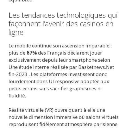
Les tendances technologiques qui
façonnent l’avenir des casinos en
ligne
Le mobile continue son ascension imparable :
plus de
67%
des Français déclarent jouer
exclusivement depuis leur smartphone selon
Une étude interne réalisée par Basketnews.Net
fin‑2023 . Les plateformes investissent donc
lourdement dans UI responsive adaptée aux
petits écrans sans sacrifier graphismes ni
fluidité.
Réalité virtuelle (VR) ouvre quant à elle une
nouvelle dimension immersive où salons virtuels
reproduisent fidèlement atmosphère parisienne