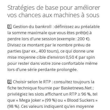
Stratégies de base pour améliorer
vos chances aux machines à sous
1️⃣ Gestion du bankroll : définissez au préalable
la somme maximale que vous êtes prêt(e) à
perdre lors d’une session (exemple : 200 €).
Divisez ce montant par le nombre prévu de
parties (par ex., 400 tours), ce qui donne une
mise moyenne cible d’environ 0,50 € par spin
pour rester dans votre zone confortable même
lors d’une série perdante prolongée.
2️⃣ Choisir selon le RTP : consultez toujours la
fiche technique fournie par Basketnews.Net ;
privilégiez les slots affichant un RTP ≥ 96 %, tel
que « Mega Joker » (99 %) ou « Blood Suckers »
(98 %). Ces valeurs indiquent qu’en moyenne