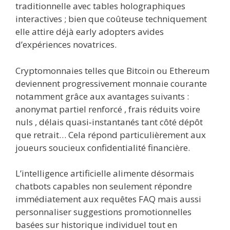
traditionnelle avec tables holographiques
interactives ; bien que coûteuse techniquement
elle attire déjà early adopters avides
d’expériences novatrices.
Cryptomonnaies telles que Bitcoin ou Ethereum
deviennent progressivement monnaie courante
notamment grâce aux avantages suivants :
anonymat partiel renforcé , frais réduits voire
nuls , délais quasi‑instantanés tant côté dépôt
que retrait… Cela répond particulièrement aux
joueurs soucieux confidentialité financière.
L’intelligence artificielle alimente désormais
chatbots capables non seulement répondre
immédiatement aux requêtes FAQ mais aussi
personnaliser suggestions promotionnelles
basées sur historique individuel tout en