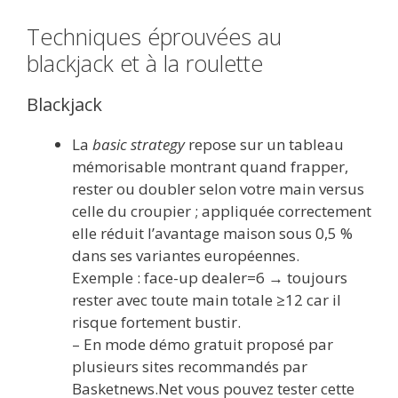
Techniques éprouvées au
blackjack et à la roulette
Blackjack
La
basic strategy
repose sur un tableau
mémorisable montrant quand frapper,
rester ou doubler selon votre main versus
celle du croupier ; appliquée correctement
elle réduit l’avantage maison sous 0,5 %
dans ses variantes européennes.
Exemple : face-up dealer=6 → toujours
rester avec toute main totale ≥12 car il
risque fortement bustir.
– En mode démo gratuit proposé par
plusieurs sites recommandés par
Basketnews.Net vous pouvez tester cette