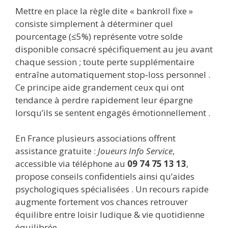
Mettre en place la règle dite « bankroll fixe »
consiste simplement à déterminer quel
pourcentage (≤5%) représente votre solde
disponible consacré spécifiquement au jeu avant
chaque session ; toute perte supplémentaire
entraîne automatiquement stop‑loss personnel .
Ce principe aide grandement ceux qui ont
tendance à perdre rapidement leur épargne
lorsqu’ils se sentent engagés émotionnellement .
En France plusieurs associations offrent
assistance gratuite :
Joueurs Info Service
,
accessible via téléphone au
09 74 75 13 13
,
propose conseils confidentiels ainsi qu’aides
psychologiques spécialisées . Un recours rapide
augmente fortement vos chances retrouver
équilibre entre loisir ludique & vie quotidienne
équilibrée .