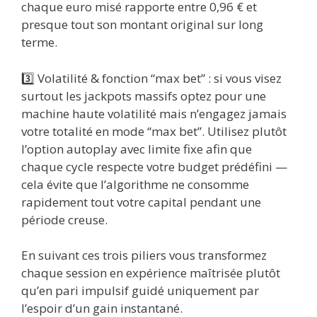
chaque euro misé rapporte entre 0,96 € et
presque tout son montant original sur long
terme.
3️⃣ Volatilité & fonction “max bet” : si vous visez
surtout les jackpots massifs optez pour une
machine haute volatilité mais n’engagez jamais
votre totalité en mode “max bet”. Utilisez plutôt
l’option autoplay avec limite fixe afin que
chaque cycle respecte votre budget prédéfini —
cela évite que l’algorithme ne consomme
rapidement tout votre capital pendant une
période creuse.
En suivant ces trois piliers vous transformez
chaque session en expérience maîtrisée plutôt
qu’en pari impulsif guidé uniquement par
l’espoir d’un gain instantané.