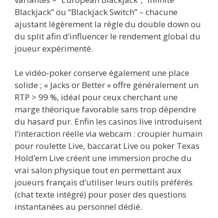
Blackjack” ou “Blackjack Switch” – chacune
ajustant légèrement la règle du double down ou
du split afin d’influencer le rendement global du
joueur expérimenté.
Le vidéo‑poker conserve également une place
solide ; « Jacks or Better » offre généralement un
RTP > 99 %, idéal pour ceux cherchant une
marge théorique favorable sans trop dépendre
du hasard pur. Enfin les casinos live introduisent
l’interaction réelle via webcam : croupier humain
pour roulette Live, baccarat Live ou poker Texas
Hold’em Live créent une immersion proche du
vrai salon physique tout en permettant aux
joueurs français d’utiliser leurs outils préférés
(chat texte intégré) pour poser des questions
instantanées au personnel dédié.