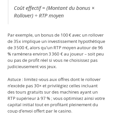
Coût effectif = (Montant du bonus ×
Rollover) ÷ RTP moyen
Par exemple, un bonus de 100 € avec un rollover
de 35x implique un investissement hypothétique
de 3 500 €, alors qu’un RTP moyen autour de 96
% ramènera environ 3 360 € au joueur – soit peu
ou pas de profit réel si vous ne choisissez pas
judicieusement vos jeux.
Astuce : limitez-vous aux offres dont le rollover
n’excède pas 30× et privilégiez celles incluant
des tours gratuits sur des machines ayant un
RTP supérieur à 97 % ; vous optimisez ainsi votre
capital initial tout en profitant pleinement du
coup d’envoi offert par le casino.