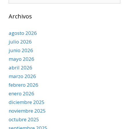
Archivos
agosto 2026
julio 2026
junio 2026
mayo 2026
abril 2026
marzo 2026
febrero 2026
enero 2026
diciembre 2025
noviembre 2025
octubre 2025
septiembre 2025