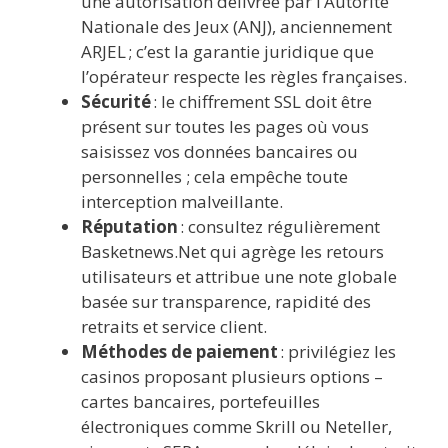
une autorisation délivrée par l’Autorité
Nationale des Jeux (ANJ), anciennement
ARJEL ; c’est la garantie juridique que
l’opérateur respecte les règles françaises.
Sécurité
: le chiffrement SSL doit être
présent sur toutes les pages où vous
saisissez vos données bancaires ou
personnelles ; cela empêche toute
interception malveillante.
Réputation
: consultez régulièrement
Basketnews.Net qui agrège les retours
utilisateurs et attribue une note globale
basée sur transparence, rapidité des
retraits et service client.
Méthodes de paiement
: privilégiez les
casinos proposant plusieurs options –
cartes bancaires, portefeuilles
électroniques comme Skrill ou Neteller,