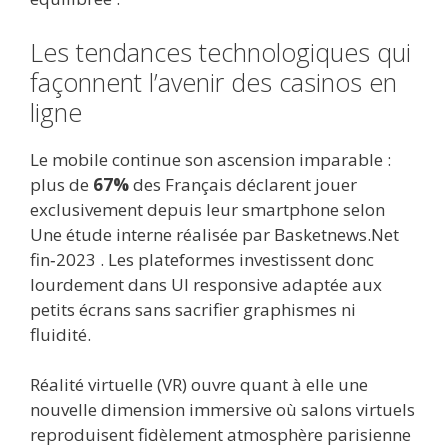
Les tendances technologiques qui
façonnent l’avenir des casinos en
ligne
Le mobile continue son ascension imparable :
plus de
67%
des Français déclarent jouer
exclusivement depuis leur smartphone selon
Une étude interne réalisée par Basketnews.Net
fin‑2023 . Les plateformes investissent donc
lourdement dans UI responsive adaptée aux
petits écrans sans sacrifier graphismes ni
fluidité.
Réalité virtuelle (VR) ouvre quant à elle une
nouvelle dimension immersive où salons virtuels
reproduisent fidèlement atmosphère parisienne