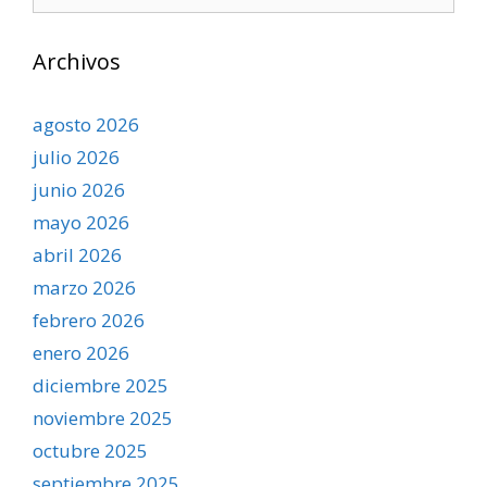
Archivos
agosto 2026
julio 2026
junio 2026
mayo 2026
abril 2026
marzo 2026
febrero 2026
enero 2026
diciembre 2025
noviembre 2025
octubre 2025
septiembre 2025