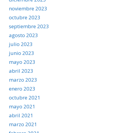
noviembre 2023
octubre 2023
septiembre 2023
agosto 2023
julio 2023
junio 2023
mayo 2023
abril 2023
marzo 2023
enero 2023
octubre 2021
mayo 2021
abril 2021
marzo 2021