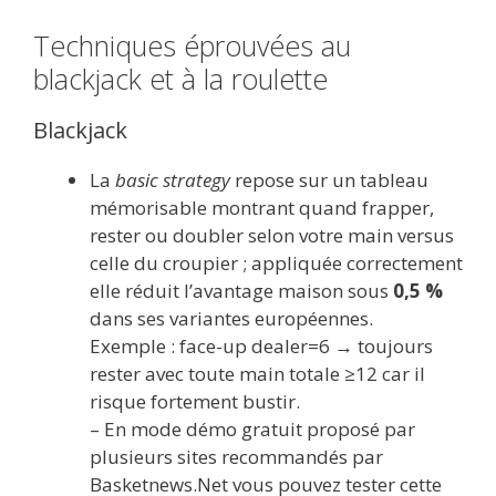
Techniques éprouvées au
blackjack et à la roulette
Blackjack
La
basic strategy
repose sur un tableau
mémorisable montrant quand frapper,
rester ou doubler selon votre main versus
celle du croupier ; appliquée correctement
elle réduit l’avantage maison sous
0,5 %
dans ses variantes européennes.
Exemple : face-up dealer=6 → toujours
rester avec toute main totale ≥12 car il
risque fortement bustir.
– En mode démo gratuit proposé par
plusieurs sites recommandés par
Basketnews.Net vous pouvez tester cette