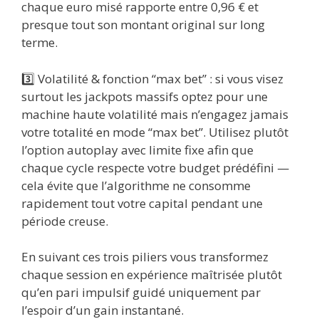
chaque euro misé rapporte entre 0,96 € et
presque tout son montant original sur long
terme.
3️⃣ Volatilité & fonction “max bet” : si vous visez
surtout les jackpots massifs optez pour une
machine haute volatilité mais n’engagez jamais
votre totalité en mode “max bet”. Utilisez plutôt
l’option autoplay avec limite fixe afin que
chaque cycle respecte votre budget prédéfini —
cela évite que l’algorithme ne consomme
rapidement tout votre capital pendant une
période creuse.
En suivant ces trois piliers vous transformez
chaque session en expérience maîtrisée plutôt
qu’en pari impulsif guidé uniquement par
l’espoir d’un gain instantané.