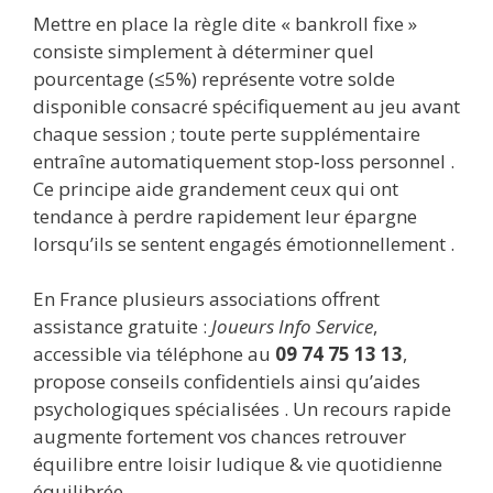
Mettre en place la règle dite « bankroll fixe »
consiste simplement à déterminer quel
pourcentage (≤5%) représente votre solde
disponible consacré spécifiquement au jeu avant
chaque session ; toute perte supplémentaire
entraîne automatiquement stop‑loss personnel .
Ce principe aide grandement ceux qui ont
tendance à perdre rapidement leur épargne
lorsqu’ils se sentent engagés émotionnellement .
En France plusieurs associations offrent
assistance gratuite :
Joueurs Info Service
,
accessible via téléphone au
09 74 75 13 13
,
propose conseils confidentiels ainsi qu’aides
psychologiques spécialisées . Un recours rapide
augmente fortement vos chances retrouver
équilibre entre loisir ludique & vie quotidienne
équilibrée .