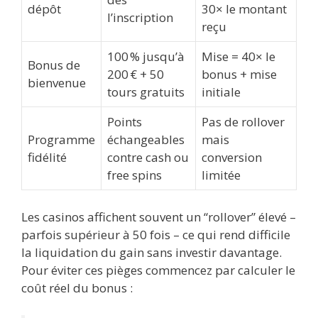
dépôt
30× le montant
l’inscription
reçu
100 % jusqu’à
Mise = 40× le
Bonus de
200 € + 50
bonus + mise
bienvenue
tours gratuits
initiale
Points
Pas de rollover
Programme
échangeables
mais
fidélité
contre cash ou
conversion
free spins
limitée
Les casinos affichent souvent un “rollover” élevé –
parfois supérieur à 50 fois – ce qui rend difficile
la liquidation du gain sans investir davantage.
Pour éviter ces pièges commencez par calculer le
coût réel du bonus :