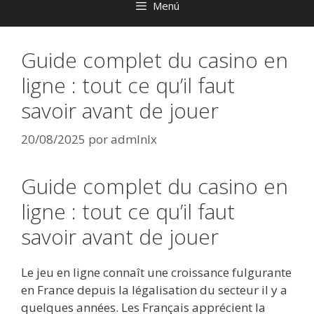
Menú
Guide complet du casino en
ligne : tout ce qu’il faut
savoir avant de jouer
20/08/2025
por
admlnlx
Guide complet du casino en
ligne : tout ce qu’il faut
savoir avant de jouer
Le jeu en ligne connaît une croissance fulgurante
en France depuis la légalisation du secteur il y a
quelques années. Les Français apprécient la