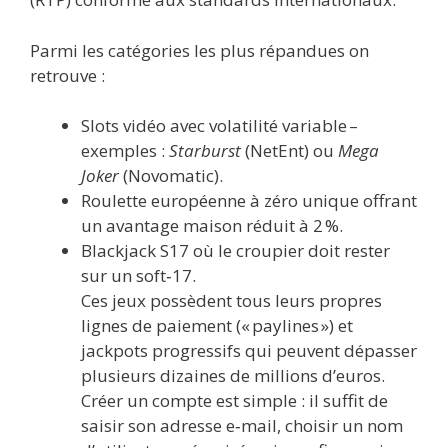
Parmi les catégories les plus répandues on
retrouve :
Slots vidéo avec volatilité variable –
exemples :
Starburst
(NetEnt) ou
Mega
Joker
(Novomatic).
Roulette européenne à zéro unique offrant
un avantage maison réduit à 2 %.
Blackjack S17 où le croupier doit rester
sur un soft‑17.
Ces jeux possèdent tous leurs propres
lignes de paiement (« paylines ») et
jackpots progressifs qui peuvent dépasser
plusieurs dizaines de millions d’euros.
Créer un compte est simple : il suffit de
saisir son adresse e‑mail, choisir un nom