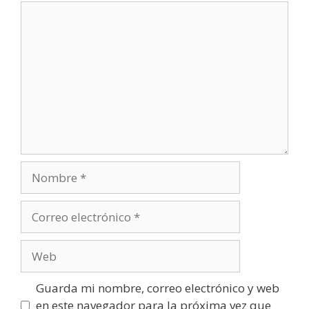
Comentario
Nombre
Correo
electrónico
Web
Guarda mi nombre, correo electrónico y web
en este navegador para la próxima vez que