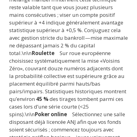
reste valable tant que vous jouez plusieurs
mains consécutives ; viser un compte positif
supérieur à +4 indique généralement avantage
statistique supérieur à +0,5 %. Conjuguez cela
avec gestion stricte du bankroll — mise maximale
ne dépassant jamais 2 % du capital
total.\n\n
Roulette
Sur roue européenne
choisissez systématiquement la mise «​Voisins
Zéro​», couvrant douze numéros adjacents dont
la probabilité collective est supérieure grâce au
placement équilibré parmi hauts/bas
pairs/impairs. Statistiques historiques montrent
qu’environ
45 %
des tirages tombent parmi ces
cases lors d’une série courte (<25
spins).\n\n
Poker online
Sélectionnez une salle
disposant déjà licencée ANJ afin que vos fonds
soient sécurisés ; commencez toujours avec