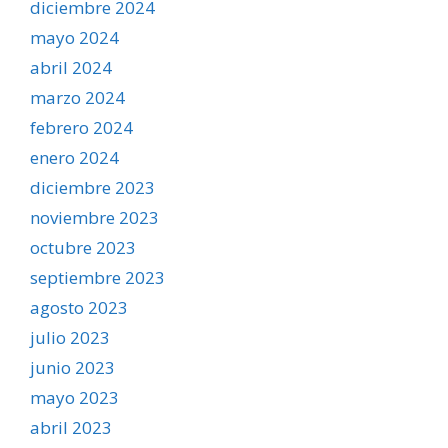
diciembre 2024
mayo 2024
abril 2024
marzo 2024
febrero 2024
enero 2024
diciembre 2023
noviembre 2023
octubre 2023
septiembre 2023
agosto 2023
julio 2023
junio 2023
mayo 2023
abril 2023