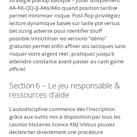
stratégie préflop basique ­– jouer uniquement
AA‐KK‐QQ‐JJ‐AKs/AKo quand position tardive
permet minimiser risque. Post‑flop privilégiez
lecture dynamique basée sur taille pot versus
bet sizing adverse pour identifier bluff
possible.\n\nUtiliser les versions “démo”
gratuites permet enfin affiner vos tactiques sans
risquer votre argent réel ; pratiquez jusqu’à
atteindre constance avant passer au cash game
officiel.
Section 6 – Le jeu responsable &
ressources d’aide
L’autodiscipline commence dès l’inscription
grâce aux outils mis à disposition par tous les
casinos titulaires licence ANJ.\nVous pouvez
déclencher directement une procédure