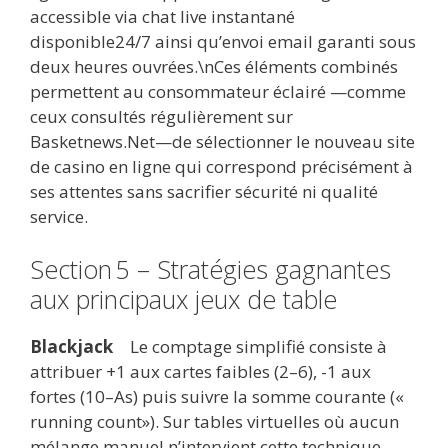
accessible via chat live instantané
disponible24/7 ainsi qu’envoi email garanti sous
deux heures ouvrées.\nCes éléments combinés
permettent au consommateur éclairé —comme
ceux consultés régulièrement sur
Basketnews.Net—de sélectionner le nouveau site
de casino en ligne qui correspond précisément à
ses attentes sans sacrifier sécurité ni qualité
service.
Section 5 – Stratégies gagnantes
aux principaux jeux de table
Blackjack
Le comptage simplifié consiste à
attribuer +1 aux cartes faibles (2–6), -1 aux
fortes (10–As) puis suivre la somme courante («​
running count​»). Sur tables virtuelles où aucun
mélange manuel n’intervient cette technique