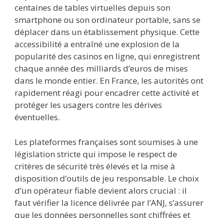
centaines de tables virtuelles depuis son
smartphone ou son ordinateur portable, sans se
déplacer dans un établissement physique. Cette
accessibilité a entraîné une explosion de la
popularité des casinos en ligne, qui enregistrent
chaque année des milliards d’euros de mises
dans le monde entier. En France, les autorités ont
rapidement réagi pour encadrer cette activité et
protéger les usagers contre les dérives
éventuelles.
Les plateformes françaises sont soumises à une
législation stricte qui impose le respect de
critères de sécurité très élevés et la mise à
disposition d’outils de jeu responsable. Le choix
d’un opérateur fiable devient alors crucial : il
faut vérifier la licence délivrée par l’ANJ, s’assurer
que les données personnelles sont chiffrées et