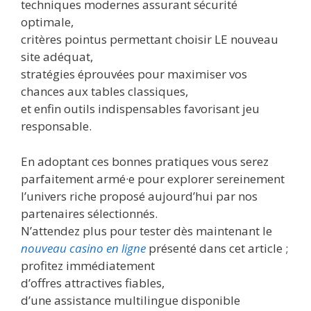
techniques modernes assurant sécurité
optimale,
critères pointus permettant choisir LE nouveau
site adéquat,
stratégies éprouvées pour maximiser vos
chances aux tables classiques,
et enfin outils indispensables favorisant jeu
responsable.​
En adoptant ces bonnes pratiques vous serez
parfaitement armé·e pour explorer sereinement
l’univers riche proposé aujourd’hui par nos
partenaires sélectionnés.
N’attendez plus pour tester dès maintenant le
nouveau casino en ligne
présenté dans cet article ;
profitez immédiatement
d’offres attractives fiables,
d’une assistance multilingue disponible