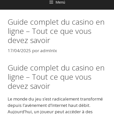
Menú
Guide complet du casino en
ligne – Tout ce que vous
devez savoir
17/04/2025
por
admlnlx
Guide complet du casino en
ligne – Tout ce que vous
devez savoir
Le monde du jeu s’est radicalement transformé
depuis l’avènement d’Internet haut débit.
Aujourd’hui, un joueur peut accéder à des