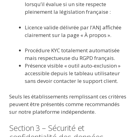
lorsqu’il évalue si un site respecte
pleinement la législation française :
Licence valide délivrée par l’ANJ affichée
clairement sur la page « À propos ».
Procédure KYC totalement automatisée
mais respectueuse du RGPD français.
Présence visible « outil auto‑exclusion »
accessible depuis le tableau utilisateur
sans devoir contacter le support client.
Seuls les établissements remplissant ces critères
peuvent être présentés comme recommandés
sur notre plateforme indépendente.
Section 3 – Sécurité et