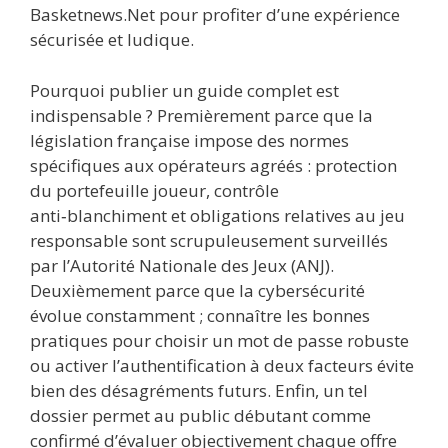
Basketnews.Net pour profiter d’une expérience
sécurisée et ludique.
Pourquoi publier un guide complet est
indispensable ? Premièrement parce que la
législation française impose des normes
spécifiques aux opérateurs agréés : protection
du portefeuille joueur, contrôle
anti‑blanchiment et obligations relatives au jeu
responsable sont scrupuleusement surveillés
par l’Autorité Nationale des Jeux (ANJ).
Deuxièmement parce que la cybersécurité
évolue constamment ; connaître les bonnes
pratiques pour choisir un mot de passe robuste
ou activer l’authentification à deux facteurs évite
bien des désagréments futurs. Enfin, un tel
dossier permet au public débutant comme
confirmé d’évaluer objectivement chaque offre