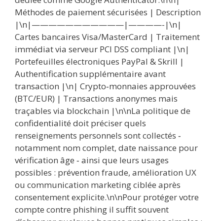
Méthodes de paiement sécurisées | Description
|\n|———————————|————-|\n|
Cartes bancaires Visa/MasterCard | Traitement
immédiat via serveur PCI DSS compliant |\n|
Portefeuilles électroniques PayPal & Skrill |
Authentification supplémentaire avant
transaction |\n| Crypto‑monnaies approuvées
(BTC/EUR) | Transactions anonymes mais
traçables via blockchain |\n\nLa politique de
confidentialité doit préciser quels
renseignements personnels sont collectés ‑
notamment nom complet, date naissance pour
vérification âge ‑ ainsi que leurs usages
possibles : prévention fraude, amélioration UX
ou communication marketing ciblée après
consentement explicite.\n\nPour protéger votre
compte contre phishing il suffit souvent