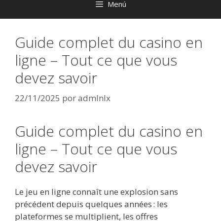
Menú
Guide complet du casino en
ligne – Tout ce que vous
devez savoir
22/11/2025
por
admlnlx
Guide complet du casino en
ligne – Tout ce que vous
devez savoir
Le jeu en ligne connaît une explosion sans
précédent depuis quelques années : les
plateformes se multiplient, les offres