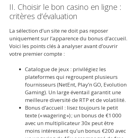
II. Choisir le bon casino en ligne :
critères d’évaluation
La sélection d’un site ne doit pas reposer
uniquement sur l’apparence du bonus d’accueil.
Voici les points clés à analyser avant d’ouvrir
votre premier compte :
Catalogue de jeux : privilégiez les
plateformes qui regroupent plusieurs
fournisseurs (NetEnt, Play’n GO, Evolution
Gaming). Un large éventail garantit une
meilleure diversité de RTP et de volatilité.
Bonus d’accueil : lisez toujours le petit
texte (« wagering ») ; un bonus de €1 000
avec un multiplicateur 30x peut être
moins intéressant qu’un bonus €200 avec