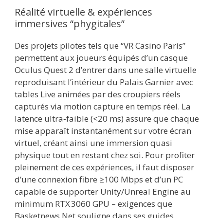
Réalité virtuelle & expériences
immersives “phygitales”
Des projets pilotes tels que “VR Casino Paris”
permettent aux joueurs équipés d’un casque
Oculus Quest 2 d’entrer dans une salle virtuelle
reproduisant l’intérieur du Palais Garnier avec
tables Live animées par des croupiers réels
capturés via motion capture en temps réel. La
latence ultra‑faible (<20 ms) assure que chaque
mise apparaît instantanément sur votre écran
virtuel, créant ainsi une immersion quasi
physique tout en restant chez soi. Pour profiter
pleinement de ces expériences, il faut disposer
d’une connexion fibre ≥100 Mbps et d’un PC
capable de supporter Unity/Unreal Engine au
minimum RTX 3060 GPU – exigences que
Basketnews.Net souligne dans ses guides