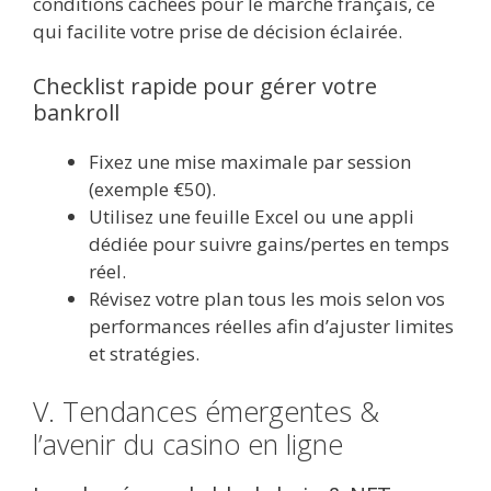
conditions cachées pour le marché français, ce
qui facilite votre prise de décision éclairée.
Checklist rapide pour gérer votre
bankroll
Fixez une mise maximale par session
(exemple €50).
Utilisez une feuille Excel ou une appli
dédiée pour suivre gains/pertes en temps
réel.
Révisez votre plan tous les mois selon vos
performances réelles afin d’ajuster limites
et stratégies.
V. Tendances émergentes &
l’avenir du casino en ligne