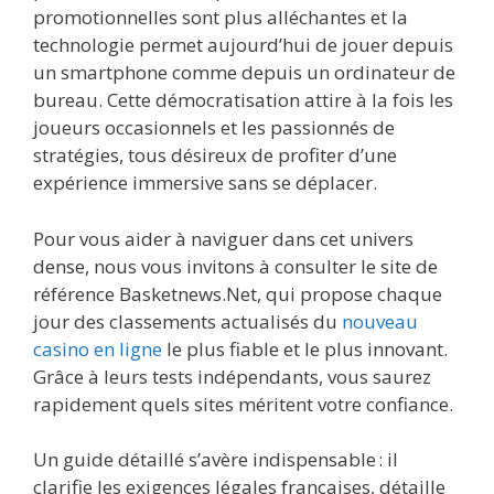
promotionnelles sont plus alléchantes et la
technologie permet aujourd’hui de jouer depuis
un smartphone comme depuis un ordinateur de
bureau. Cette démocratisation attire à la fois les
joueurs occasionnels et les passionnés de
stratégies, tous désireux de profiter d’une
expérience immersive sans se déplacer.
Pour vous aider à naviguer dans cet univers
dense, nous vous invitons à consulter le site de
référence Basketnews.Net, qui propose chaque
jour des classements actualisés du
nouveau
casino en ligne
le plus fiable et le plus innovant.
Grâce à leurs tests indépendants, vous saurez
rapidement quels sites méritent votre confiance.
Un guide détaillé s’avère indispensable : il
clarifie les exigences légales françaises, détaille