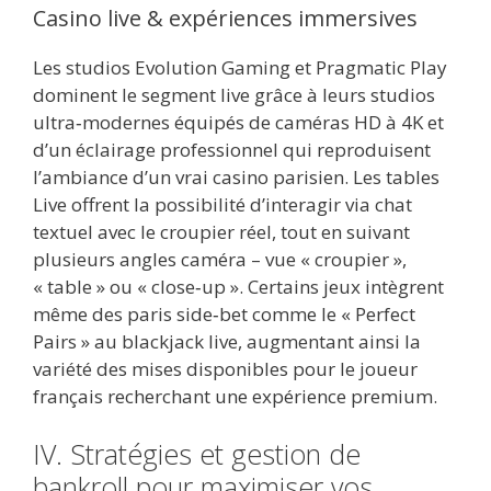
Casino live & expériences immersives
Les studios Evolution Gaming et Pragmatic Play
dominent le segment live grâce à leurs studios
ultra‑modernes équipés de caméras HD à 4K et
d’un éclairage professionnel qui reproduisent
l’ambiance d’un vrai casino parisien. Les tables
Live offrent la possibilité d’interagir via chat
textuel avec le croupier réel, tout en suivant
plusieurs angles caméra – vue « croupier »,
« table » ou « close‑up ». Certains jeux intègrent
même des paris side‑bet comme le « Perfect
Pairs » au blackjack live, augmentant ainsi la
variété des mises disponibles pour le joueur
français recherchant une expérience premium.
IV. Stratégies et gestion de
bankroll pour maximiser vos