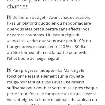
chances
1️⃣ Définir un budget – Avant chaque session,
fixez un plafond quotidien ou hebdomadaire
que vous êtes prêt à perdre sans affecter vos
dépenses courantes. Utilisez la règle du
« stop‑loss » : dès que vous avez perdu X % du
budget prévu (souvent entre 20 % et 30 %),
arrêtez immédiatement la partie pour éviter
l’effet boule de neige négatif.
2️⃣ Pari progressif adapté – La Martingale
fonctionne essentiellement sur la roulette
rouge/noir tant que vous avez une réserve
suffisante pour doubler votre mise après chaque
perte ; toutefois elle comporte un risque élevé si
vous atteignez la limite maximale du tableau ou