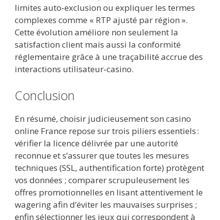
limites auto‑exclusion ou expliquer les termes
complexes comme « RTP ajusté par région ».
Cette évolution améliore non seulement la
satisfaction client mais aussi la conformité
réglementaire grâce à une traçabilité accrue des
interactions utilisateur‑casino.
Conclusion
En résumé, choisir judicieusement son casino
online France repose sur trois piliers essentiels :
vérifier la licence délivrée par une autorité
reconnue et s’assurer que toutes les mesures
techniques (SSL, authentification forte) protègent
vos données ; comparer scrupuleusement les
offres promotionnelles en lisant attentivement le
wagering afin d’éviter les mauvaises surprises ;
enfin sélectionner les jeux qui correspondent à