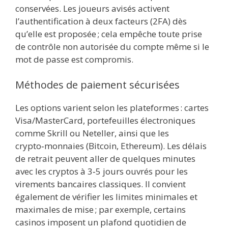
conservées. Les joueurs avisés activent
l’authentification à deux facteurs (2FA) dès
qu’elle est proposée ; cela empêche toute prise
de contrôle non autorisée du compte même si le
mot de passe est compromis.
Méthodes de paiement sécurisées
Les options varient selon les plateformes : cartes
Visa/MasterCard, portefeuilles électroniques
comme Skrill ou Neteller, ainsi que les
crypto‑monnaies (Bitcoin, Ethereum). Les délais
de retrait peuvent aller de quelques minutes
avec les cryptos à 3‑5 jours ouvrés pour les
virements bancaires classiques. Il convient
également de vérifier les limites minimales et
maximales de mise ; par exemple, certains
casinos imposent un plafond quotidien de