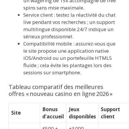
un wagering de 15x accompagné de free
spins sans mise maximale.
Service client : testez la réactivité du chat
live pendant vos recherches ; un support
multilingue disponible 24/7 indique un
sérieux professionnel.
Compatibilité mobile : assurez‑vous que
le site propose une application native
iOS/Android ou un portefeuille HTML5
fluide ; cela évite les plantages lors des
sessions sur smartphone.
Tableau comparatif des meilleures
offres « nouveau casino en ligne 2026 »
Bonus
Jeux
Support
Site
d’accueil
disponibles
client
€500 +
+3 000