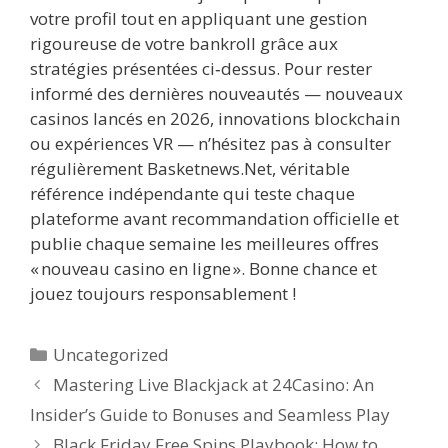
votre profil tout en appliquant une gestion
rigoureuse de votre bankroll grâce aux
stratégies présentées ci‑dessus. Pour rester
informé des dernières nouveautés — nouveaux
casinos lancés en 2026, innovations blockchain
ou expériences VR — n’hésitez pas à consulter
régulièrement Basketnews.Net, véritable
référence indépendante qui teste chaque
plateforme avant recommandation officielle et
publie chaque semaine les meilleures offres
« nouveau casino en ligne ». Bonne chance et
jouez toujours responsablement !
Categorías
Uncategorized
Mastering Live Blackjack at 24Casino: An
Insider’s Guide to Bonuses and Seamless Play
Black Friday Free Spins Playbook: How to