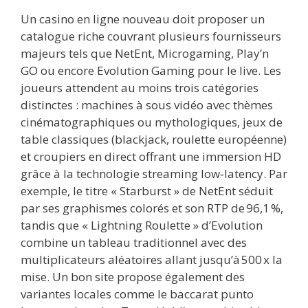
Un casino en ligne nouveau doit proposer un
catalogue riche couvrant plusieurs fournisseurs
majeurs tels que NetEnt, Microgaming, Play’n
GO ou encore Evolution Gaming pour le live. Les
joueurs attendent au moins trois catégories
distinctes : machines à sous vidéo avec thèmes
cinématographiques ou mythologiques, jeux de
table classiques (blackjack, roulette européenne)
et croupiers en direct offrant une immersion HD
grâce à la technologie streaming low‑latency. Par
exemple, le titre « Starburst » de NetEnt séduit
par ses graphismes colorés et son RTP de 96,1 %,
tandis que « Lightning Roulette » d’Evolution
combine un tableau traditionnel avec des
multiplicateurs aléatoires allant jusqu’à 500 x la
mise. Un bon site propose également des
variantes locales comme le baccarat punto