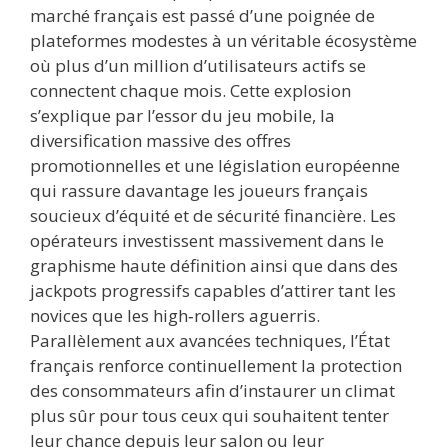
marché français est passé d’une poignée de
plateformes modestes à un véritable écosystème
où plus d’un million d’utilisateurs actifs se
connectent chaque mois. Cette explosion
s’explique par l’essor du jeu mobile, la
diversification massive des offres
promotionnelles et une législation européenne
qui rassure davantage les joueurs français
soucieux d’équité et de sécurité financière. Les
opérateurs investissent massivement dans le
graphisme haute définition ainsi que dans des
jackpots progressifs capables d’attirer tant les
novices que les high‑rollers aguerris.
Parallèlement aux avancées techniques, l’État
français renforce continuellement la protection
des consommateurs afin d’instaurer un climat
plus sûr pour tous ceux qui souhaitent tenter
leur chance depuis leur salon ou leur