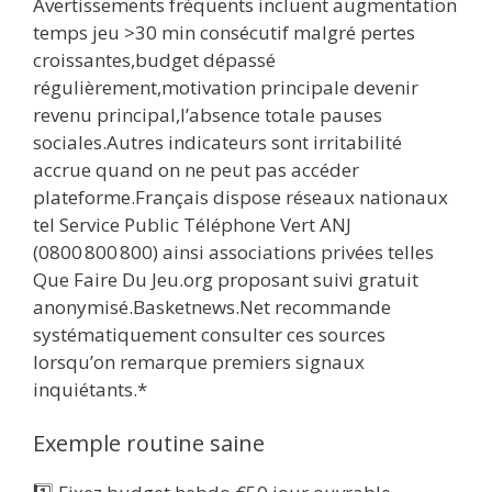
Avertissements fréquents incluent augmentation
temps jeu >30 min consécutif malgré pertes
croissantes,budget dépassé
régulièrement,motivation principale devenir
revenu principal,l’absence totale pauses
sociales.Autres indicateurs sont irritabilité
accrue quand on ne peut pas accéder
plateforme.Français dispose réseaux nationaux
tel Service Public Téléphone Vert ANJ
(0800 800 800) ainsi associations privées telles
Que Faire Du Jeu.org proposant suivi gratuit
anonymisé.Basketnews.Net recommande
systématiquement consulter ces sources
lorsqu’on remarque premiers signaux
inquiétants.*
Exemple routine saine