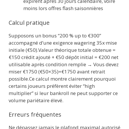
expirent après 30 jours calendaire, voire
moins lors offres flash saisonnières
Calcul pratique
Supposons un bonus “200 % up to €300”
accompagné d’une exigence wagering 35x·mise
initiale (€50).Valeur théorique totale obtenue =
€150 crédit ajouté + €50 dépôt initial = €200 net
utilisable après condition remplie → Vous devez
miser €1750 (€50×35)=€1750 avant retrait
possible.Ce calcul montre clairement pourquoi
certains joueurs préfèrent éviter “high
multiplier” si leur bankroll ne peut supporter ce
volume pariétaire élevé.​
Erreurs fréquentes
Ne dépassez jamais le plafond maximal autorisé