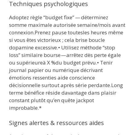
Techniques psychologiques
Adoptez règle “budget fixe” — déterminez
somme maximale autorisée semaine/mois avant
connexion.Prenez pause toutesles heures même
si vous êtes victorieux ; cela brise boucle
dopamine excessive.• Utilisez méthode “stop
loss” similaire bourse — arrêtez dès perte égale
ou supérieureà X %du budget prévu.• Tenir
journal papier ou numérique décrivant
émotions ressenties aide conscience
décisionnelle surtout après série perdante.Long
terme bénéfice réside davantage dans plaisir
constant plutôt qu’en quête jackpot
improbable.*
Signes alertes & ressources aides