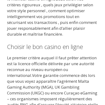
critères rigoureux , quels jeux privilégier selon
votre style personnel , comment optimiser
intelligemment vos promotions tout en
sécurisant vos transactions , puis enfin comment
jouer responsablement afin d’allier plaisir
durable et maîtrise financière.
Choisir le bon casino en ligne
Le premier critère auquel il faut prêter attention
est la licence officielle délivrée par une autorité
reconnue au niveau européen ou
international.Votre garantie commence dès lors
que vous voyez apparaître l’agrément Malta
Gaming Authority (MGA), UK Gambling
Commission (UKGC) ou encore Curaçao eGaming
– ces organismes imposent régulièrement des
audits RNG afin d’assurer l’équité aléatoire réelle