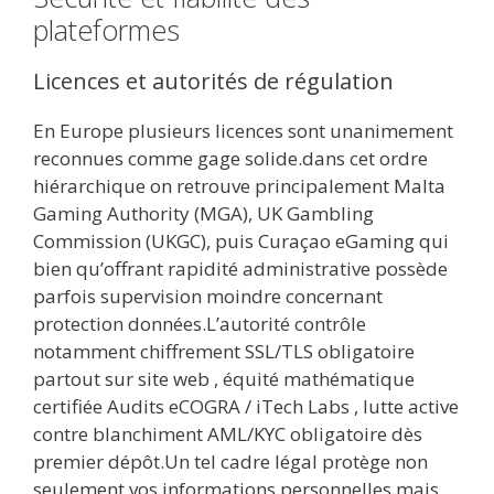
plateformes
Licences et autorités de régulation
En Europe plusieurs licences sont unanimement
reconnues comme gage solide.dans cet ordre
hiérarchique on retrouve principalement Malta
Gaming Authority (MGA), UK Gambling
Commission (UKGC), puis Curaçao eGaming qui
bien qu’offrant rapidité administrative possède
parfois supervision moindre concernant
protection données.L’autorité contrôle
notamment chiffrement SSL/TLS obligatoire
partout sur site web , équité mathématique
certifiée Audits eCOGRA / iTech Labs , lutte active
contre blanchiment AML/KYC obligatoire dès
premier dépôt.Un tel cadre légal protège non
seulement vos informations personnelles mais