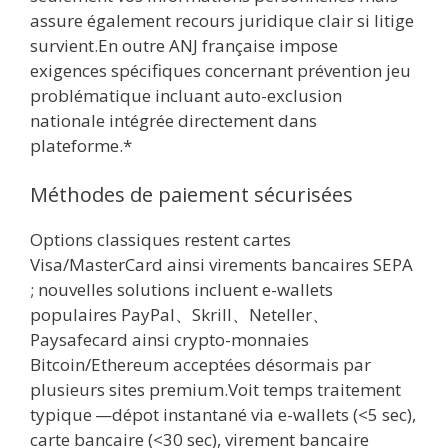
assure également recours juridique clair si litige
survient.En outre ANJ française impose
exigences spécifiques concernant prévention jeu
problématique incluant auto-exclusion
nationale intégrée directement dans
plateforme.*
Méthodes de paiement sécurisées
Options classiques restent cartes
Visa/MasterCard ainsi virements bancaires SEPA
; nouvelles solutions incluent e-wallets
populaires PayPal、Skrill、Neteller、
Paysafecard ainsi crypto-monnaies
Bitcoin/Ethereum acceptées désormais par
plusieurs sites premium.Voit temps traitement
typique —dépot instantané via e-wallets (<5 sec),
carte bancaire (<30 sec), virement bancaire