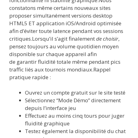
fonctionnalité ni stabilité graphique.Nous
constatons même certains nouveaux sites
proposer simultanément versions desktop
HTML5 ET application iOS/Android optimisée
afin d’éviter toute latence pendant vos sessions
critiques.Lorsqu’il s’agit finalement
de choisir
,
pensez toujours au volume quotidien moyen
disponible sur chaque appareil afin
de garantir fluidité totale même pendant pics
traffic liés aux tournois mondiaux.Rappel
pratique rapide :
Ouvrez un compte gratuit sur le site testé
Sélectionnez “Mode Démo” directement
depuis l’interface jeu
Effectuez au moins cinq tours pour juger
fluidité graphique
Testez également la disponibilité du chat