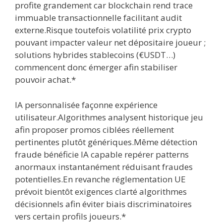
profite grandement car blockchain rend trace
immuable transactionnelle facilitant audit
externe.Risque toutefois volatilité prix crypto
pouvant impacter valeur net dépositaire joueur ;
solutions hybrides stablecoins (€USDT…)
commencent donc émerger afin stabiliser
pouvoir achat.*
IA personnalisée façonne expérience
utilisateur.Algorithmes analysent historique jeu
afin proposer promos ciblées réellement
pertinentes plutôt génériques.Même détection
fraude bénéficie IA capable repérer patterns
anormaux instantanément réduisant fraudes
potentielles.En revanche réglementation UE
prévoit bientôt exigences clarté algorithmes
décisionnels afin éviter biais discriminatoires
vers certain profils joueurs.*