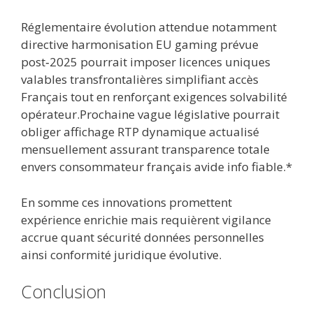
Réglementaire évolution attendue notamment
directive harmonisation EU gaming prévue
post‑2025 pourrait imposer licences uniques
valables transfrontalières simplifiant accès
Français tout en renforçant exigences solvabilité
opérateur.Prochaine vague législative pourrait
obliger affichage RTP dynamique actualisé
mensuellement assurant transparence totale
envers consommateur français avide info fiable.*
En somme ces innovations promettent
expérience enrichie mais requièrent vigilance
accrue quant sécurité données personnelles
ainsi conformité juridique évolutive.
Conclusion