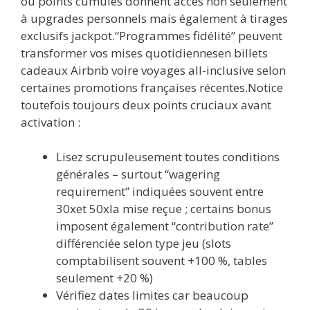
où points cumulés donnent accès non seulement
à upgrades personnels mais également à tirages
exclusifs jackpot.“Programmes fidélité” peuvent
transformer vos mises quotidiennes​en billets
cadeaux Airbnb voire voyages all-inclusive selon
certaines promotions françaises récentes.Notice
toutefois toujours deux points cruciaux avant
activation :
Lisez scrupuleusement toutes conditions
générales – surtout “wagering
requirement” indiquées souvent entre
30xet 50xla mise reçue ; certains bonus
imposent également “contribution rate”
différenciée selon type jeu (slots
comptabilisent souvent +100 %, tables
seulement +20 %)
Vérifiez dates limites car beaucoup