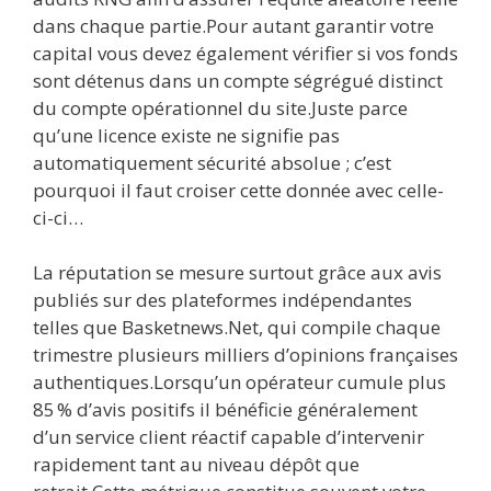
dans chaque partie.Pour autant garantir votre
capital vous devez également vérifier si vos fonds
sont détenus dans un compte ségrégué distinct
du compte opérationnel du site.Juste parce
qu’une licence existe ne signifie pas
automatiquement sécurité absolue ; c’est
pourquoi il faut croiser cette donnée avec celle-
ci-ci…
La réputation se mesure surtout grâce aux avis
publiés sur des plateformes indépendantes
telles que Basketnews.Net, qui compile chaque
trimestre plusieurs milliers d’opinions françaises
authentiques.Lorsqu’un opérateur cumule plus
85 % d’avis positifs il bénéficie généralement
d’un service client réactif capable d’intervenir
rapidement tant au niveau dépôt que